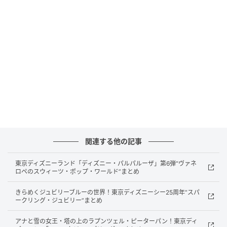
詳細：
対応環境：Windows（7z必要）／
Android（ZArchiver必要）／iPhone・iPad（追加ア
プリ不要）
前提条件：eLTAX登録（事業者）
令和6年度（2024年度）から個人住民税特別徴収税額
通知の電子化が制度として始まり、事業者は
eLTAX（地方税ポータルシステム）経由で電子データ
関連する他の記事
を受け取れるようになります。
東京ディズニーランド「ディズニー・パルパルーザ」第6弾“ヴァネ
しかし電子データを受け取っても各社員への配布は手
ロペのスウィーツ・ポップ・ワールド”まとめ
作業のままという企業が多く、封入・仕分け・手渡し
きらめくジュビリーブルーの世界！東京ディズニーシー25周年“スパ
の手間は変わらないのが実情です。
ークリング・ジュビリー”まとめ
本システムはその「最後の手間」をまるごと自動化し
アナと雪の女王・塔の上のラプンツェル・ピーターパン！東京ディ