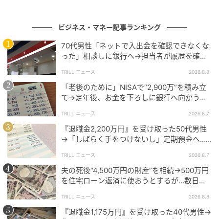
ビジネス・マネー記事ランキング
受信側の対応環境は幅広く、iPhoneおよびiPadでは追
70代男性「ネットで入出金を確認できなくな
加アプリなしでそのまま利用できます。
った」相談しに銀行へ→担当者が履歴を確認
したところ…判明した“恐ろしい事実”
TRILL ニュース
2026.8.8
WindowsパソコンではZIP展開ソフト「7z」、Android
「老後のために」NISAで“2,900万”を積み立
スマートフォンではZIPファイル管理アプリ
て→定年後、お金を下ろしに銀行へ向かう
「ZArchiver」のインストールが必要です。
が…60代男性を襲った“想定外の落とし穴”
TRILL ニュース
2026.8.7
オプションとして、WebクラウドサービスとのAPI連携
『退職金2,200万円』を受け取った50代男性
→「しばらく手をつけないし」定期預金へ…4
や、配信ファイルのファイル名変更カスタマイズにも
年後、通帳を見て“青ざめたワケ”
対応しています。
TRILL ニュース
2026.8.7
夫の死後“4,500万円の財産”を相続→500万円
住民税通知の電子化が本格普及するなか、配布業務の
を住宅ローン返済に使おうとするが…数日
デジタル化は人事・総務部門の大きな課題となってい
後、判明した事実に妻が“絶句したワケ”
TRILL ニュース
2026.8.8
ます。
『退職金1,175万円』を受け取った40代男性→