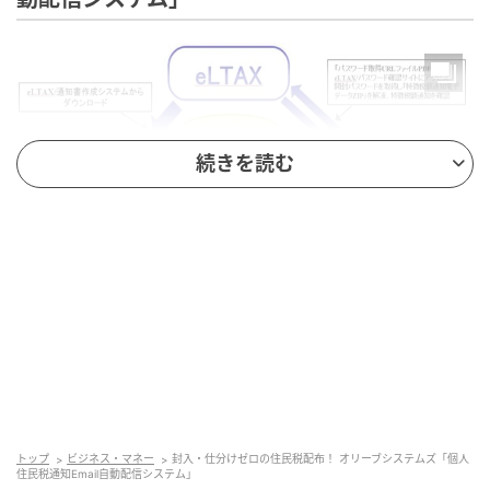
続きを読む
販売元：オリーブシステムズ株式会社
トップ
ビジネス・マネー
封入・仕分けゼロの住民税配布！ オリーブシステムズ「個人
販売開始：2026年5月（2026年度分）
住民税通知Email自動配信システム」