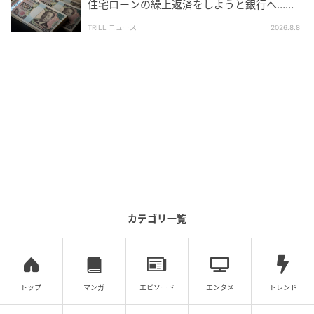
住宅ローンの繰上返済をしようと銀行へ…し
eLTAXデータの受け取りからメール配信までを自動化
かし、窓口で告げられた“想定外の事実”
することで、毎年の住民税シーズンにかかる担当者の
TRILL ニュース
2026.8.8
工数が大幅に減ります。
2026年5月から販売が始まり、今年度の配布シーズン
に向けて間に合うスケジュールです。
「個人住民税通知Email自動配信システム」の紹介でし
た。
カテゴリ一覧
よくある質問
トップ
マンガ
エピソード
エンタメ
トレンド