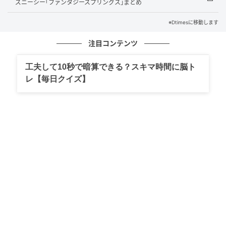
ズニーシー｢ファンタジースプリングス｣まとめ
ます。
※Dtimesに移動します
eLTAXからダウンロードした住民税通知ZIPファイルと
パスワード用PDFをシステムに読み込ませるだけで、
注目コンテンツ
社員一人ひとりのメールアドレスへ自動で配信が始ま
工夫して10秒で暗算できる？スキマ時間に脳ト
ります。
レ【毎日クイズ】
担当者が手作業で配布物を用意する必要がなくなり、
配布コストと人件費を同時に削減できます。
企業・市町村・国立大学など多様な組織への導入実績
があります。
3通メール送信と独自の暗号化機能