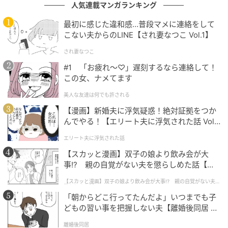
人気連載マンガランキング
eLTAXから取得した住民税通知ZIPファイルと、パスワ
最初に感じた違和感…普段マメに連絡をして
こない夫からのLINE【され妻なつこ Vol.1】
ードURLが記載されたPDFファイルの2点を、システム
が各社員のメール宛てに自動送信します。
され妻なつこ
#1 「お疲れ〜♡」遅刻するなら連絡して！
さらにオリーブシステムズ独自の機能として、パスワ
この女、ナメてます
ード用PDFに対してもZIP暗号化を施した上で配信で
美人な友達は何でも許される
き、その解凍パスワードを伝える3通目のメールも自動
【漫画】新婚夫に浮気疑惑！絶対証拠をつか
で送ることができます。
んでやる！【エリート夫に浮気された話 Vol.
1】
暗号化から送信、パスワード通知までが自動で完結す
エリート夫に浮気された話
るため、情報漏えいリスクを抑えながら配布の手間を
【スカッと漫画】双子の娘より飲み会が大
事!? 親の自覚がない夫を懲らしめた話【第1
省けます。
話】
【スカッと漫画】双子の娘より飲み会が大事!? 親の自覚がない夫を
懲らしめた話
「朝からどこ行ってたんだよ」いつまでも子
どもの習い事を把握しない夫【離婚後同居 Vo
l.1】
対応環境とオプション機能
離婚後同居