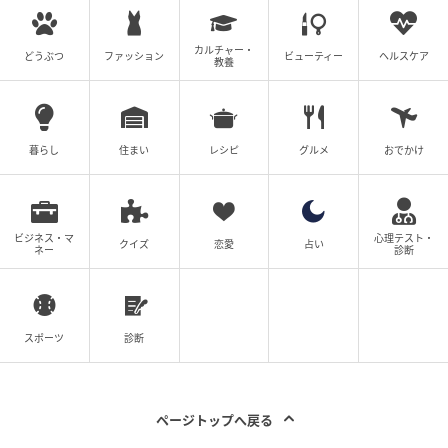
Q. 本システムを利用するための前提条件は何
ですか
カルチャー・
どうぶつ
ファッション
ビューティー
ヘルスケア
教養
A. 事業者がeLTAX（地方税ポータルシステム）に事前
登録していることが前提条件です。
暮らし
住まい
レシピ
グルメ
おでかけ
eLTAX登録後、住民税通知の電子データをダウンロー
ドしてシステムに読み込む手順に進めます。
ビジネス・マ
心理テスト・
クイズ
恋愛
占い
ネー
診断
Q. オプション機能にはどのようなものがあり
スポーツ
診断
ますか
ページトップへ戻る