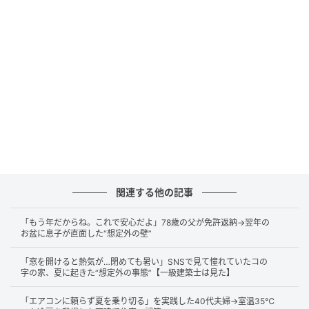
夫婦が特に惹かれていたのは、コンシェルジュサービ
ス。物件には、ホテルのようなサービスが揃っていた
のです。
クリーニング受付
宅配便発送
タクシー手配
共用備品貸出
来客対応
関連する他の記事
内覧時、奥様はエントランスを見渡しながらこう話し
ていました。
「もう年だからね。これで安心だよ」78歳の父が免許返納→翌年の
お盆に息子が直面した“想定外の壁”
「毎日ホテルみたいに暮らせたら最高ですよね」
「窓を開けると熱気が…閉めても暑い」SNSで見て憧れていたコの
字の家、夏に起きた“想定外の事態”【一級建築士は見た】
実際、マンションの共用部は非常に豪華でした。
「エアコンに頼らず夏を乗り切る」を実践した40代夫婦→室温35℃