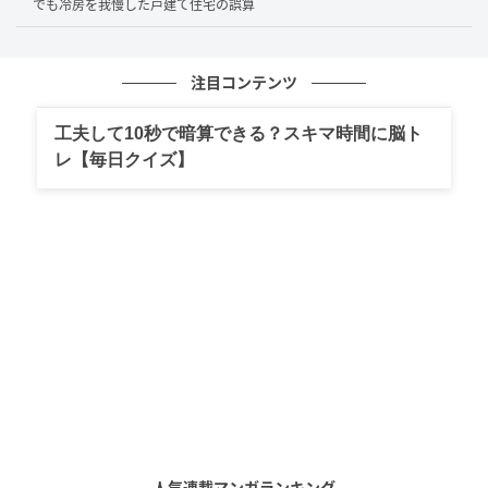
でも冷房を我慢した戸建て住宅の誤算
吹き抜けロビー
ラウンジ
フィットネスジム
注目コンテンツ
各階ゴミ置き場
24時間有人管理
工夫して10秒で暗算できる？スキマ時間に脳ト
レ【毎日クイズ】
管理費と修繕積立金、駐車場代を合わせると毎月約9万
円でしたが、Aさん夫妻は「この快適さなら高くな
い」と考えていました。そして、購入を決断したので
す。
数年後“人件費高騰”が管理組合を直撃した
転機が訪れたのは、入居から約6年後でした。管理組合
総会で「管理費値上げ案」が議題に上がったのです。
原因は、人件費の高騰でした。
人気連載マンガランキング