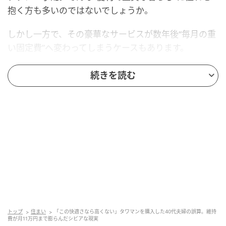
抱く方も多いのではないでしょうか。
しかし一方で、その豪華なサービスが数年後“毎月の重
い固定費”へ変わってしまうケースもあります。
今日は、コンシェルジュ付きタワーマンションを購入
続きを読む
した40代夫婦が「ホテルみたいな暮らしが続くと思っ
ていた」という理想と、現実の維持コストとのギャッ
プに苦しんだ実際のエピソードをご紹介します。
「ホテルみたいな生活」に憧れて購入した40
代夫婦
これは以前、売買取引でお世話になった方が住んでい
るタワマンで実際にあった話です。40代前半のAさん
夫妻は、市街地に近いエリアのタワーマンション購入
トップ
住まい
「この快適さなら高くない」タワマンを購入した40代夫婦の誤算。維持
費が月11万円まで膨らんだシビアな現実
を検討していました。