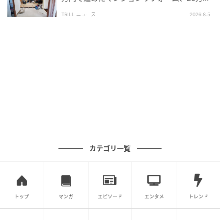
サービスは減ったのに負担だけ増えた現実
上乗せの事態に…なぜ？
TRILL ニュース
2026.8.5
Aさん夫妻が特にショックを受けていたのは“お金を払
っているのに便利さが減っていく”という現実でした。
奥様は私にこう話していました。
「ホテルみたいな暮らしが続くと思っていたんで
す…」
そこへ毎月の管理費増額が重なっていったのです。実
際、タワーマンションでは、住宅ローン以外の固定費
が家計を圧迫するケースは少なくありません。
カテゴリ一覧
特に、次のような豪華共用施設やサービスの多い物件
ほど、維持コストは上がりやすくなります。
トップ
マンガ
エピソード
エンタメ
トレンド
コンシェルジュ
ジム