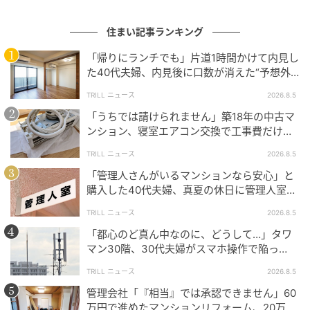
「管理費を上げてもサービス維持すべき」
「いや、そこまで使っていない」
住まい記事ランキング
「受付時間を短縮すればいい」
「帰りにランチでも」片道1時間かけて内見し
「そもそもコンシェルジュ必要？」
た40代夫婦、内見後に口数が消えた“予想外
の現実”
TRILL ニュース
2026.8.5
すると数か月後、実際に次の変更が決まりました。
「うちでは請けられません」築18年の中古マ
ンション、寝室エアコン交換で工事費だけ約8
コンシェルジュ受付時間短縮
万円の“痛い出費”
一部曜日の人員削減
TRILL ニュース
2026.8.5
タクシー手配サービス終了
「管理人さんがいるマンションなら安心」と
共用備品貸出縮小
購入した40代夫婦、真夏の休日に管理人室を
訪ねて驚愕したワケ
TRILL ニュース
2026.8.5
しかし、それでも管理費は値上げ。結果的にAさん夫妻
「都心のど真ん中なのに、どうして…」タワ
の毎月の負担は、約9万円から約11万円まで増えてい
マン30階、30代夫婦がスマホ操作で陥っ
ったのです。
た“誤算”【一級建築士は見た】
TRILL ニュース
2026.8.5
管理会社「『相当』では承認できません」60
万円で進めたマンションリフォーム、20万円