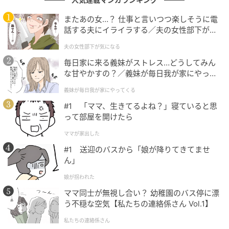
またあの女…？ 仕事と言いつつ楽しそうに電
特にタワーマンションでは、次のような人件費が非常
話する夫にイライラする／夫の女性部下が気
に重くなります。
になる（1）【夫婦の危機 まんが】
夫の女性部下が気になる
24時間有人対応
毎日家に来る義妹がストレス…どうしてみん
長時間受付
な甘やかすの？／義妹が毎日我が家にやって
くる（1）【義父母がシンドイんです！ まん
清掃員配置
義妹が毎日我が家にやってくる
が】
警備員配置
#1 「ママ、生きてるよね？」寝ていると思
って部屋を開けたら
さらに築年数が経過すると、修繕積立費＋サービス維
ママが家出した
持費の両方が家計へ重くのしかかってきます。当時、
#1 送迎のバスから「娘が降りてきてませ
管理会社からは次のような説明がありました。
ん」
「現在の管理費では、今後の人件費上昇に対応できま
娘が拐われた
せん」
ママ同士が無視し合い？ 幼稚園のバス停に漂
う不穏な空気【私たちの連絡係さん Vol.1】
総会では住民同士の意見も割れました。
私たちの連絡係さん