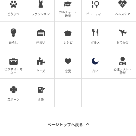
ラウンジ
各階ゴミ置き場
カルチャー・
どうぶつ
ファッション
ビューティー
ヘルスケア
教養
ゲストルーム
そして厄介なのは、途中で簡単にやめられないことで
す。サービス縮小には住民合意が必要なため、管理組
暮らし
住まい
レシピ
グルメ
おでかけ
合が揉める原因にもなります。
ビジネス・マ
心理テスト・
クイズ
恋愛
占い
ネー
診断
タワマンは“10年後の維持費”まで想像する必
要がある
タワーマンションは、憧れや豪華な共用施設だけで判
スポーツ
診断
断すると、後悔につながることがあります。特に、コ
ンシェルジュや24時間有人管理など、人件費がかかる
共用サービスは、将来的に管理費へ大きく影響しやす
ページトップへ戻る
くなります。