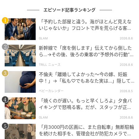
エピソード記事ランキング
「予約した部屋と違う。海がほとんど見えな
いじゃないか」フロントで声を荒らげる客。
だが、支配人が予約記録を示した結果
GLAM
2026.8.6
新幹線で「席を倒します」伝えてから倒した
ら…→その後、後ろの乗客の“予想外の行動”に
「不快ですぐに立ち去りました」
TRILL ニュース
2026.8.6
不倫夫「離婚してよかった〜今の嫁、妊娠
中！」→「私も♡でもあなた実は…」隠して
いた事実を暴露した結果
ベビーカレンダー
2026.8.5
「焼くのが遅い。もっと早くしろよ」夕食バ
イキングで怒鳴る客。だが、スタッフが正論
を並べた結果
GLAM
2026.8.6
「月3000円の区画に、また自転車」無断駐輪
を続けた相手を、管理会社が防犯カメラで特