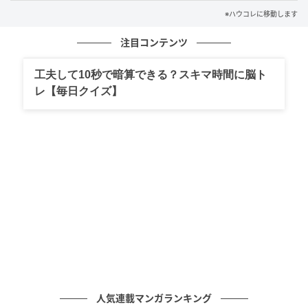
証拠を集めたのは、ただ、事実を整理したかっただ
※ハウコレに移動します
け。それだけだ。チャットのトークは消そうとして
注目コンテンツ
も、片方にしか消せない。
工夫して10秒で暗算できる？スキマ時間に脳ト
自分で送った「遅くなる」「出張」という言葉が、そ
レ【毎日クイズ】
のまま嘘の地図になっていた。デジタルの記録は、思
った以上に正直だ。隠したつもりのものが、ひっそり
と残っている。
夫はそのことに、最後まで気づいていなかったのだと
思う。
（30代女性・薬剤師）
本記事は、ハウコレ読者への独自アンケートに寄せら
れた実体験をもとに制作していますが、個人が特定さ
れないよう、一部設定を変更しています。
人気連載マンガランキング