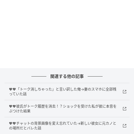
履歴を、遡っていった
夫との過去のトーク履歴を、ゆっくり遡った。
「今日遅くなる」「出張で泊まりになった」「飲み会
で終電なくなった」
そういったメッセージが、いくつも並んでいた。日付
と時刻を確認しながら、夫が帰らなかった夜を一つひ
とつ拾っていった。
関連する他の記事
💖💖「トーク消しちゃった」と言い訳した俺→妻のスマホに全部残
おかしいと感じていた日と、メッセージの日付が重な
っていた話
っていく。夫が自分で送ってきたメッセージが、その
まま証拠になっていた。
💖💖彼氏がトーク履歴を消去！？ショックを受けた私が彼に本音を
ぶつけた結果
💖💖チャットの背景画像を変え忘れていた→新しい彼女に元カノと
そして...
の場所だとバレた話