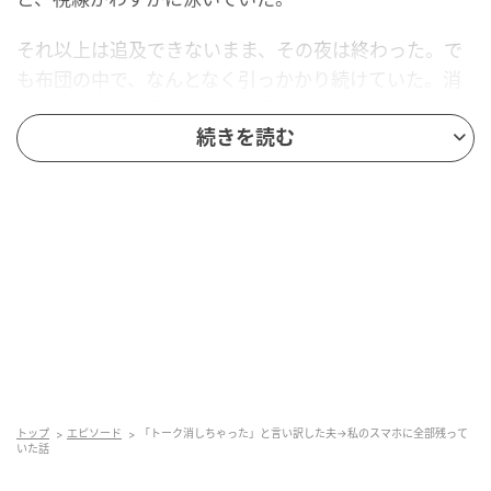
それ以上は追及できないまま、その夜は終わった。で
も布団の中で、なんとなく引っかかり続けていた。消
した、という言葉がどういう意味を持つのか、じわじ
わと考えていた。
続きを読む
冷静に考えて、気づいたこと
翌朝、落ち着いてから思い直した。チャットのトーク
は、双方のスマートフォンに記録される。夫が自分の
端末から消したとしても、私のスマートフォンには夫
との会話がそのまま残っている。
浮気相手とのトークは見られなくても、私と夫のやり
とりは全部手元にあった。証拠は最初から、自分のス
トップ
エピソード
「トーク消しちゃった」と言い訳した夫→私のスマホに全部残って
いた話
マートフォンの中にあったのだ。