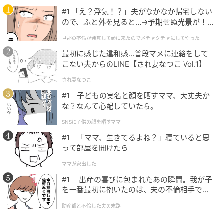
（ハウコレ編集部）
#1 「え？浮気！？」夫がなかなか帰宅しない
ので、ふと外を見ると…→予期せぬ光景が！
｜旦那の不倫が発覚して頭に来たのでメチャ
元記事で読む
旦那の不倫が発覚して頭に来たのでメチャクチャにしてやった
クチャにしてやった
最初に感じた違和感…普段マメに連絡をして
次の記事
こない夫からのLINE【され妻なつこ Vol.1】
「毎日メッセージ3回必須ね」と宣言したのは
され妻なつこ
私です→3年後に自分から「用件だけでいい」
#1 子どもの実名と顔を晒すママ、大丈夫か
と言い出した話
な？なんて心配していたら。
の記事をもっとみる
SNSに子供の顔を晒すママ
#1 「ママ、生きてるよね？」寝ていると思
って部屋を開けたら
ママが家出した
#1 出産の喜びに包まれたあの瞬間。我が子
を一番最初に抱いたのは、夫の不倫相手でし
た。
助産師と不倫した夫の末路