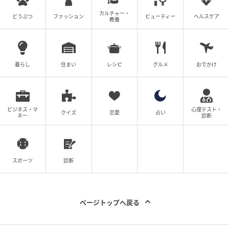
カルチャー・
どうぶつ
ファッション
ビューティー
ヘルスケア
教養
暮らし
住まい
レシピ
グルメ
おでかけ
ビジネス・マ
心理テスト・
クイズ
恋愛
占い
ネー
診断
スポーツ
診断
ページトップへ戻る