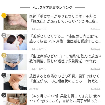
ヘルスケア記事ランキング
医師「重要な手がかりとなります」→実は
『糖尿病』が進行しているサインかも…皮膚
に現れる“3つの危険な変化”
TRILL ニュース
2026.8.6
「舌がヒリヒリする…」“市販の口内炎薬”を
塗って放置→3ヶ月後、歯医者を受診すると…
50代男性に告げられた“恐ろしい診断”
TRILL ニュース
2026.8.6
「生理痛がひどい…」“市販薬”を飲んで放置→
数時間後、激しい嘔吐で救急搬送…20代女性
を待ち受けていた“恐ろしい病名”とは？
TRILL ニュース
2026.8.5
放置すると危険なのどの不調。風邪ではなく
「食道がん」の初期症状のことも……特徴と
チェックポイント
All About
2026.8.5
【４ヶ月で−３kg】果物を買ってきたら“食べ
やすく”切っておく。自然とお菓子が減った新