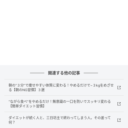
もうひとつの違いは、動く頻度。気づかないうちに何
時間も座り続けていませんか？それだけで人は消費エ
ネルギーが落ちてしまうもの。逆に太りにくい人は、
長時間座りっぱなしにならないよう、こまめに立つ、
歩くといった動きを挟んでいます。
太りやすさは、特別なことではなく日常の積み重ねで
変わります。間食のクセ、食べるスピード、動く頻
度。この“無意識の行動”を整えることが改善につなが
関連する他の記事
っていきます。 ※画像は生成AIで作成しています
朝の“３分”で痩せやすい体質に変わる！やめるだけで−３kgをめざせ
る【朝のNG習慣】３選
元記事で読む
“ながら食べ”をやめるだけ！無意識の一口を防いでスッキリ変わる
次の記事
【簡単ダイエット習慣】
朝の過ごし方で太りやすさが変わる？大人世
ダイエットが続く人と、三日坊主で終わってしまう人。その差って
代が見直したい「NG習慣」
何？