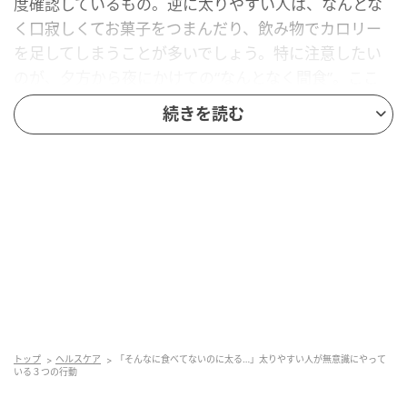
度確認しているもの。逆に太りやすい人は、なんとな
く口寂しくてお菓子をつまんだり、飲み物でカロリー
を足してしまうことが多いでしょう。特に注意したい
のが、夕方から夜にかけての“なんとなく間食”。ここ
を減らすだけで、摂取量は自然と変わります。
続きを読む
“食べるスピード”が違う
太りにくい人は、食事のペースがゆっくり。ひと口ご
とにしっかり噛むことで、満腹感を感じやすくなりま
す。一方で、早く食べると満腹を感じる前に食べ終わ
ってしまい、結果的に食べすぎにつながります。目安
は「ひと口20回以上」。これだけでも変化は出やすく
なります。
トップ
ヘルスケア
「そんなに食べてないのに太る…」太りやすい人が無意識にやって
いる３つの行動
“座りっぱなしの時間”が多い