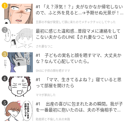
#1 「え？浮気！？」夫がなかなか帰宅しない
ので、ふと外を見ると…→予期せぬ光景が！
｜旦那の不倫が発覚して頭に来たのでメチャ
旦那の不倫が発覚して頭に来たのでメチャクチャにしてやった
クチャにしてやった
最初に感じた違和感…普段マメに連絡をして
こない夫からのLINE【され妻なつこ Vol.1】
され妻なつこ
#1 子どもの実名と顔を晒すママ、大丈夫か
な？なんて心配していたら。
SNSに子供の顔を晒すママ
#1 「ママ、生きてるよね？」寝ていると思
って部屋を開けたら
ママが家出した
#1 出産の喜びに包まれたあの瞬間。我が子
を一番最初に抱いたのは、夫の不倫相手でし
た。
助産師と不倫した夫の末路