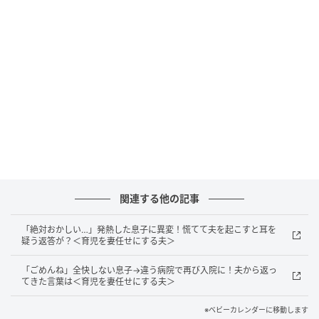
下痢を止めるため母乳を含む食事が禁止されますが、
拓斗は空腹で泣き喚きます。さらに、母乳を与えられ
ないことで私の胸も張ってきて……。
関連する他の記事
「絶対おかしい…」発熱した息子に異変！慌てて夫を起こすと耳を
疑う返答が？＜育児を妻任せにする夫＞
「ごめんね」全快しない息子→違う病院で再び入院に！夫から返っ
てきた言葉は＜育児を妻任せにする夫＞
※ベビーカレンダーに移動します