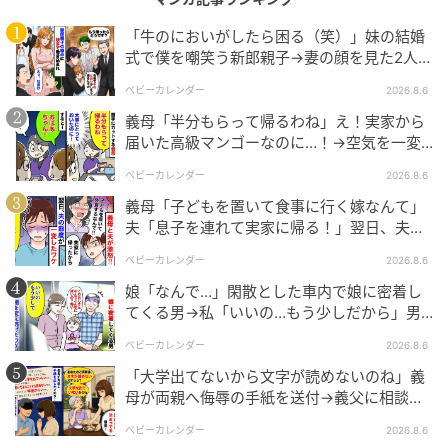
「牛のにおいがしたら困る（笑）」妹の結婚
式で僕を嘲笑う新郎親子→妻の顔を見た2人が
絶句したワケ
ベビーカレンダー
2026.8.6
ベビーカレンダー
義母「半分もらって帰るわね」え！実家から
届いた高級マンゴーなのに…！→空気を一変
させた4歳娘の痛快な一言とは
ベビーカレンダー
2026.8.6
義母「子どもを置いて食事に行く嫁なんて」
夫「息子を連れて実家に帰る！」翌日、夫が
謝罪してきたワケ
ベビーカレンダー
2026.8.6
娘「なんで…」閑散とした車内で娘に密着し
てくる男→私「いいの…もう少しだから」男
が血相を変え逃げたワケ
ベビーカレンダー
2026.8.6
「大学出てないから文字が読めないのね」義
母が両親へ侮辱の手紙を送付→義父に相談
後、訪れた末路とは
ベビーカレンダー
2026.8.6