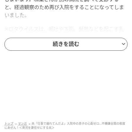
と、経過観察のため再び入院をすることになってしま
いました。
※ロタウイルスは、嘔吐や下痢、発熱などを起こす乳
幼児期にかかりやすい胃腸炎です。白っぽい便が見ら
続きを読む
れることもあり、症状が強い場合は脱水に注意が必要
です。水分がとれない、ぐったりしているなど気にな
る様子があれば、早めに医療機関へ相談しましょう。
※突発性発疹は、乳幼児に多くみられる感染症で、高
熱が3～4日ほど続いたあと、熱が下がるのに前後して
発疹が出ることが一般的です。異常を感じた場合は、
早めに小児科を受診しましょう。
息子の再入院で新たなピンチ
トップ
マンガ
夫「仕事で疲れてんだよ」入院中の息子の心配ゼロ…不機嫌全開の態度
にあぜん！＜育児を妻任せにする夫＞