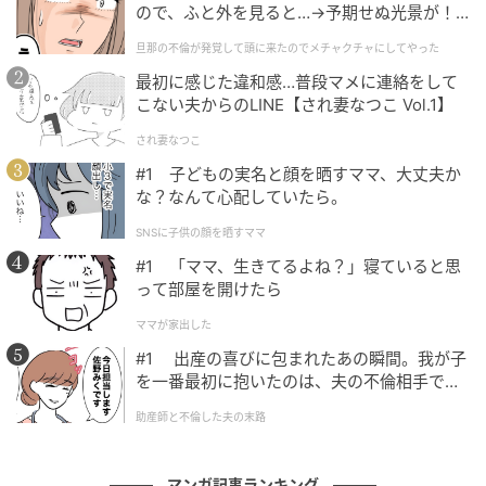
ので、ふと外を見ると…→予期せぬ光景が！
｜旦那の不倫が発覚して頭に来たのでメチャ
旦那の不倫が発覚して頭に来たのでメチャクチャにしてやった
クチャにしてやった
最初に感じた違和感…普段マメに連絡をして
こない夫からのLINE【され妻なつこ Vol.1】
ベビーカレンダー
され妻なつこ
#1 子どもの実名と顔を晒すママ、大丈夫か
な？なんて心配していたら。
SNSに子供の顔を晒すママ
#1 「ママ、生きてるよね？」寝ていると思
って部屋を開けたら
ママが家出した
#1 出産の喜びに包まれたあの瞬間。我が子
を一番最初に抱いたのは、夫の不倫相手でし
た。
助産師と不倫した夫の末路
マンガ記事ランキング