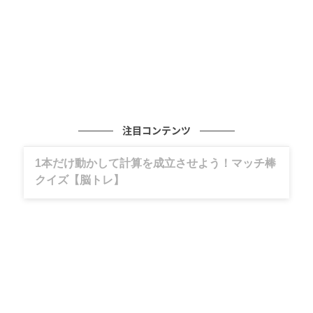
や、アルコール7%のチューハイ1缶（350mL）が約
20gに相当するので、まずは、自分の飲酒量が適量か
どうか振り返ってみましょう。
お酒を飲む前や飲んでいる最中にしっかり食事をと
り、合間に水を飲むことも大切です。女性は一般的
に、男性よりもアルコールを分解できる量が少なく、
注目コンテンツ
女性ホルモンの影響でもアルコールの作用を受けやす
いので、より注意が必要です。
グルメ、ギャグ、子育て、旅行記……全部、読
めます。
在宅勤務が増えたことで飲酒行動が促進されるという
海外の研究もあり、気づかないうちにメリハリのない
飲酒習慣がついてしまうこともあります。また、新年
度の環境変化や日々の働き方への不安や不満、不眠な
どをお酒で紛らわせようとすることは、アルコール依
存につながる危険があります。