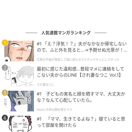
強いストレスが続く場合は、お酒に頼るのではなく、
産業医への相談や医療機関の受診など、専門家の力を
借りることも大切です。
人気連載マンガランキング
参考文献: 厚生労働省「健康に配慮した飲酒に関するガ
イドライン」
#1 「え？浮気！？」夫がなかなか帰宅しない
ので、ふと外を見ると…→予期せぬ光景が！
｜旦那の不倫が発覚して頭に来たのでメチャ
旦那の不倫が発覚して頭に来たのでメチャクチャにしてやった
クチャにしてやった
最初に感じた違和感…普段マメに連絡をして
こない夫からのLINE【され妻なつこ Vol.1】
され妻なつこ
#1 子どもの実名と顔を晒すママ、大丈夫か
な？なんて心配していたら。
SNSに子供の顔を晒すママ
#1 「ママ、生きてるよね？」寝ていると思
って部屋を開けたら