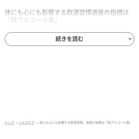
体にも心にも影響する飲酒習慣適量の指標は
「純アルコール量」
新年度を迎え、歓迎会などお酒の席が増える方も多い
続きを読む
のではないでしょうか。お酒は、たしなみ方を誤ると
健康に影響することがあります。この時期、お酒との
付き合い方をあらためて見直してみませんか。
健康への影響は、単なる飲酒量ではなく、お酒に含ま
れる「純アルコール量」で判断します。この点は意外
と知られていないかもしれません。純アルコール量
は、「飲んだお酒の量（mL）×アルコール度数
÷100×0.8（アルコールの比重）」で計算できます。
1日あたりの純アルコール摂取量が、男性40g以上、女
トップ
ヘルスケア
体にも心にも影響する飲酒習慣。適量の指標は「純アルコール量」
性20g以上になると、生活習慣病のリスクが高まると
考えられています。ビールのロング缶1本（500mL）