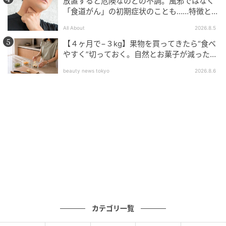
放置すると危険なのどの不調。風邪ではなく
「食道がん」の初期症状のことも……特徴と
チェックポイント
All About
2026.8.5
【４ヶ月で−３kg】果物を買ってきたら“食べ
やすく”切っておく。自然とお菓子が減った新
習慣
beauty news tokyo
2026.8.6
カテゴリ一覧