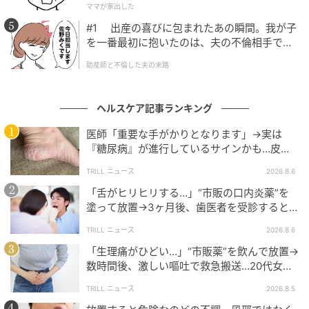
ママが家出した
#1 出産の喜びに包まれたあの瞬間。我が子
出典：シティリビングWeb
を一番最初に抱いたのは、夫の不倫相手でし
た。
助産師と不倫した夫の末路
自分の適量を知って上手にお酒を楽しもう ※写真はイ
メージ
ヘルスケア記事ランキング
元記事で読む
医師「重要な手がかりとなります」→実は
『糖尿病』が進行しているサインかも…皮膚
の記事をもっとみる
に現れる“3つの危険な変化”
TRILL ニュース
2026.8.6
「舌がヒリヒリする…」“市販の口内炎薬”を
塗って放置→3ヶ月後、歯医者を受診すると…
50代男性に告げられた“恐ろしい診断”
TRILL ニュース
2026.8.6
「生理痛がひどい…」“市販薬”を飲んで放置→
数時間後、激しい嘔吐で救急搬送…20代女性
を待ち受けていた“恐ろしい病名”とは？
TRILL ニュース
2026.8.5