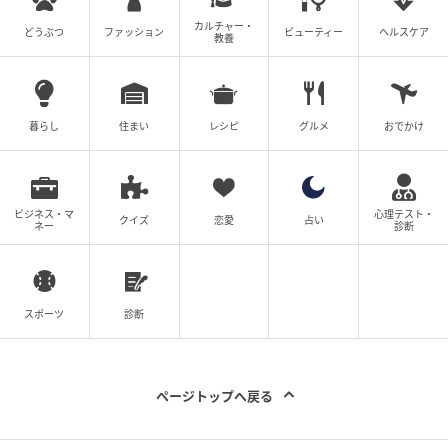
カルチャー・
どうぶつ
ファッション
ビューティー
ヘルスケア
教養
暮らし
住まい
レシピ
グルメ
おでかけ
ビジネス・マ
心理テスト・
クイズ
恋愛
占い
ネー
診断
スポーツ
診断
ページトップへ戻る