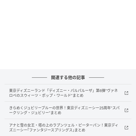
桜ライン311は、東日本大震災の津波最大到達点に桜
を植えることで、災害の記憶と防災意識を次世代へつ
なぐ活動を続ける団体です。
桜つなぐリース for Surfaceは、その活動に共感して生
まれた寄付型リースプログラムです。
JECCは、利用企業とのリース契約に特約または覚書を
追加するだけで寄付を進められる形に整えています。
関連する他の記事
JECCは、寄付に関わる事務手続きを代行するため、導
東京ディズニーランド「ディズニー・パルパルーザ」第6弾“ヴァネ
入企業は追加の事務負担を抑えながら活用できます。
ロペのスウィーツ・ポップ・ワールド”まとめ
きらめくジュビリーブルーの世界！東京ディズニーシー25周年“スパ
導入メリット
ークリング・ジュビリー”まとめ
アナと雪の女王・塔の上のラプンツェル・ピーターパン！東京ディ
追加費用：リース料以外は不要
ズニーシー｢ファンタジースプリングス｣まとめ
手続き：寄付に関する事務作業は株式会社JECCが代