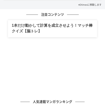
行
※Dtimesに移動します
活用部門：情報システム部門、経営層、広報・IR部
注目コンテンツ
門
1本だけ動かして計算を成立させよう！マッチ棒
桜つなぐリース for Surfaceは、Surface導入と同時に
クイズ【脳トレ】
SDGs施策を始めやすい点が魅力です。
桜つなぐリース for Surfaceは、煩雑な寄付手続きを省
きながら、企業価値やブランドイメージの向上も目指
せます。
桜つなぐリース for Surfaceは、複数企業の参加によっ
て、より大きな社会的インパクトも生み出します。
エンドースメント
人気連載マンガランキング
日本マイクロソフトは、Surfaceの導入を通じて社会貢