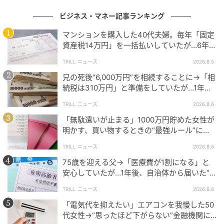
よくある質問
ビジネス・マネー記事ランキング
マンションを購入した40代夫婦。毎年「固定
Q. 桜つなぐリース for Surfaceはどのような
資産税14万円」を一括払いしていたが…6年
サービスですか？
後、役所から届いた“1通の通知”に絶句
TRILL ニュース
2026.8.5
A. 桜つなぐリース for Surfaceは、JECCのリースで
兄の死後“6,000万円”を相続することに→「相
Surfaceを導入すると、リース料総額の一部が桜ライン
続税は310万円」と準備をしていたが…1年
後、60代妹を直撃した“想定外の大誤算”
311へ寄付される寄付型リースサービスです。
TRILL ニュース
2026.8.6
「無駄遣いが止まる」1000万円貯めた女性が
明かす、買い物するときの“最強ルール”に
Q. 利用企業に追加費用はかかりますか？
「効果的」「物欲を減らすことができる」
TRILL ニュース
2026.8.6
A. 桜つなぐリース for Surfaceは、リース料以外の追加
75歳を迎える父→「医療費が1割になる」と
費用が不要です。
安心していたが…1年後、自治体から届いた“1
通の通知”に50代娘が絶句したワケ
TRILL ニュース
2026.8.6
Q. 寄付の手続きは企業側で対応する必要があ
「電気代を抑えたい」エアコンを我慢した50
りますか？
代女性→“思ったほど下がらない”金融機関に