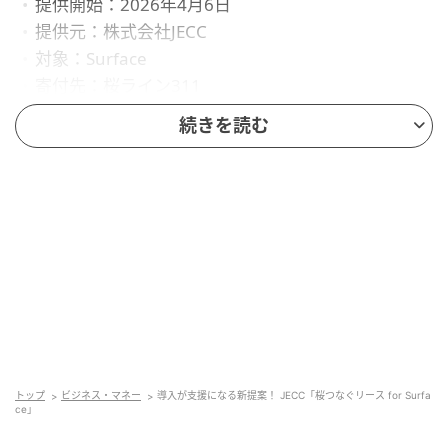
提供開始：2026年4月6日
提供元：株式会社JECC
対象：Surface
寄付先：桜ライン311
関連ページ：
続きを読む
https://www.jecc.com/service/list/kifree.html
公式サイト：https://www.jecc.com/
桜つなぐリース for Surfaceは、JECCのリースで
Surfaceを導入すると、リース料総額の一部が桜ライン
311へ寄付されるサービスです。
JECCは、マイクロソフトの公認金融パートナーとし
て、機器導入と社会貢献を両立しやすい仕組みを提供
します。
トップ
ビジネス・マネー
導入が支援になる新提案！ JECC「桜つなぐリース for Surfa
ce」
寄付の仕組み