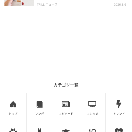
相談すると…返ってきた”意外な答え”
TRILL ニュース
2026.8.6
A. JECCが寄付に関わる事務手続きを代行するため、利
用企業は煩雑な手続きを減らして活用できます。
元記事で読む
次の記事
数字で見える企業信頼の現在地！ LRN「2026
年倫理・コンプライアンスプログラム有効性
レポート(日本版)」
の記事をもっとみる
カテゴリ一覧
トップ
マンガ
エピソード
エンタメ
トレンド