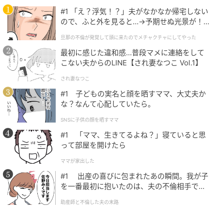
献を実現する取り組みを意義深いものと評価します。
#1 「え？浮気！？」夫がなかなか帰宅しない
ので、ふと外を見ると…→予期せぬ光景が！
日本マイクロソフトは、桜ライン311の活動への共感
｜旦那の不倫が発覚して頭に来たのでメチャ
旦那の不倫が発覚して頭に来たのでメチャクチャにしてやった
クチャにしてやった
と、JECCと連携した支援の広がりに期待を寄せていま
最初に感じた違和感…普段マメに連絡をして
す。
こない夫からのLINE【され妻なつこ Vol.1】
桜つなぐリース for Surfaceは、機器導入を防災や地域
され妻なつこ
再生への支援につなげられる点が特徴です。
#1 子どもの実名と顔を晒すママ、大丈夫か
な？なんて心配していたら。
JECCは、通常のリース契約に近い手軽さで社会貢献を
SNSに子供の顔を晒すママ
始めやすいサービスに仕上げています。
#1 「ママ、生きてるよね？」寝ていると思
って部屋を開けたら
Surfaceの導入を検討している企業にとって、実務とサ
ママが家出した
ステナビリティを結びつけやすい選択肢です。
#1 出産の喜びに包まれたあの瞬間。我が子
を一番最初に抱いたのは、夫の不倫相手でし
桜つなぐリース for Surfaceの紹介でした。
た。
助産師と不倫した夫の末路