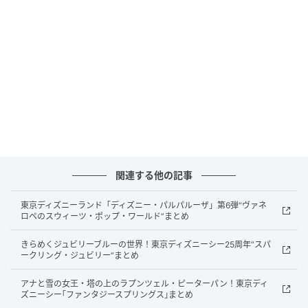
施設名：HOTEL R9 The Yard 花園インター
所在地：埼玉県深谷市黒田500-2
開業日：2026年5月7日
予約受付開始日：2026年4月30日15:00
関連する他の記事
アクセス：関越自動車道「花園IC」より車で約3
東京ディズニーランド「ディズニー・パルパルーザ」第6弾“ヴァネ
分、秩父鉄道「ふかや花園駅」より徒歩約5分
ロペのスウィーツ・ポップ・ワールド”まとめ
駐車場：無料駐車場あり
きらめくジュビリーブルーの世界！東京ディズニーシー25周年“スパ
駐車台数：普通車・軽自動車48台
ークリング・ジュビリー”まとめ
客室数：49室
アナと雪の女王・塔の上のラプンツェル・ピーターパン！東京ディ
客室構成：ダブルルーム44室、ツインルーム5室
ズニーシー｢ファンタジースプリングス｣まとめ