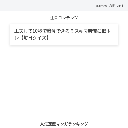
HOTEL R9 The Yard 花園インターは、国道140号沿い
※Dtimesに移動します
のわかりやすい場所にあり、車移動が多い出張でも立
注目コンテンツ
ち寄りやすいホテルです。
工夫して10秒で暗算できる？スキマ時間に脳ト
ふかや花園プレミアム・アウトレットが徒歩圏内にあ
レ【毎日クイズ】
り、長瀞町方面の観光やゴルフの前泊、後泊にも使い
やすい立地です。
ダブルルーム
人気連載マンガランキング