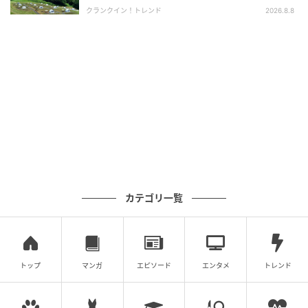
クランクイン！トレンド
2026.8.8
客室タイプ：ツインルーム
室数：5室
定員：2名
広さ：13㎡
カテゴリ一覧
料金：1名6,200円/泊～、2名9,700円/泊～
ツインルームは、友人同士や家族でそれぞれのベッド
を使いたいときに選びやすい客室です。
トップ
マンガ
エピソード
エンタメ
トレンド
コンパクトな広さでも、観光の拠点や短期滞在に必要
な使い勝手をしっかり備えています。