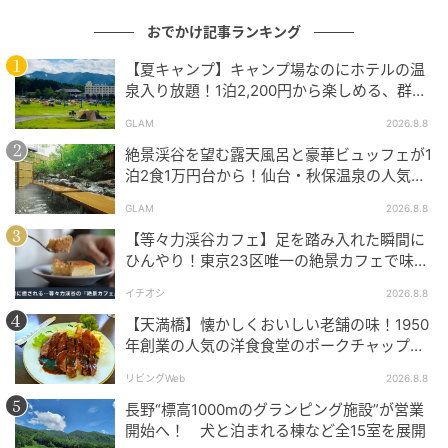
での気軽な宿泊に使いやすい客室です。
おでかけ記事ランキング
独立したコンテナ客室は隣室と壁を接しないため、静
【夏キャンプ】キャンプ場なのにホテルの温
かに過ごしたいときにも向いています。
泉入り放題！1泊2,200円から楽しめる、群馬
『サンバードキャンプガーデン』
GLAM
2026.8.8
絶景渓谷を望む露天風呂と豪華ビュッフェが1
泊2食1万円台から！仙台・秋保温泉の人気コ
ツインルーム
スパ宿『秋保グランドホテル』
GLAM
2026.8.8
【等々力渓谷カフェ】足を踏み入れた瞬間に
ひんやり！東京23区唯一の絶景カフェで味わ
える本格コーヒー
イチオシ
2026.8.8
【天満橋】懐かしくおいしい老舗の味！1950
年創業の人気の洋食食堂のポークチャップ！
「グリル ABC」
リビングWeb
2026.8.8
長野“標高1000mのグランピング施設”が営業
開始へ！ 犬と泊まれる棟など全15室を展開