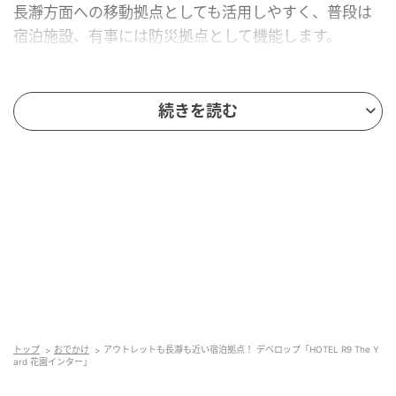
長瀞方面への移動拠点としても活用しやすく、普段は
宿泊施設、有事には防災拠点として機能します。
続きを読む
デベロップ「HOTEL R9 The Yard 花園インタ
ー」
トップ
おでかけ
アウトレットも長瀞も近い宿泊拠点！ デベロップ「HOTEL R9 The Y
ard 花園インター」