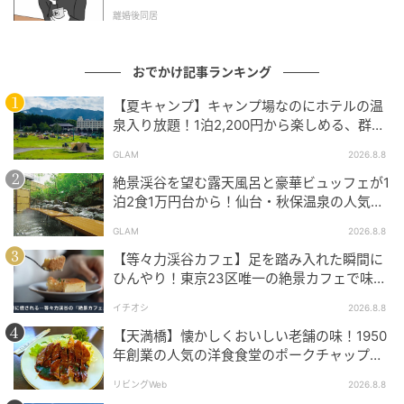
l.1】
離婚後同居
おでかけ記事ランキング
【夏キャンプ】キャンプ場なのにホテルの温
泉入り放題！1泊2,200円から楽しめる、群馬
『サンバードキャンプガーデン』
GLAM
2026.8.8
絶景渓谷を望む露天風呂と豪華ビュッフェが1
泊2食1万円台から！仙台・秋保温泉の人気コ
スパ宿『秋保グランドホテル』
GLAM
2026.8.8
【等々力渓谷カフェ】足を踏み入れた瞬間に
ひんやり！東京23区唯一の絶景カフェで味わ
える本格コーヒー
イチオシ
2026.8.8
【天満橋】懐かしくおいしい老舗の味！1950
年創業の人気の洋食食堂のポークチャップ！
「グリル ABC」
リビングWeb
2026.8.8