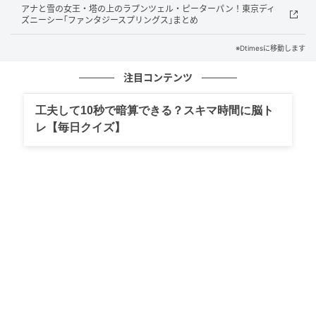
ー」
アナと雪の女王・塔の上のラプンツェル・ピーターパン！東京ディ
ズニーシー｢ファンタジースプリングス｣まとめ
当日の来園された方全員にプレゼントも用意されてい
※Dtimesに移動します
ます。
注目コンテンツ
そのほか、ディズニー＆ピクサー映画最新作『トイ・
ストーリー5』の公開を記念したスペシャルグリーティ
工夫して10秒で暗算できる？スキマ時間に脳ト
ングも実施予定です☆
レ【毎日クイズ】
東京ディズニーランドにて実施される「“ファンタイ
ム・ウィズ・トイ・ストーリー5”プライベート・イブ
ニング・パーティー」のパスポートが当たるスペシャ
ル企画。
2026年4月15日より開催されている、新菱冷熱工業
「新菱冷熱さわやかキャンペーン」の紹介でした☆