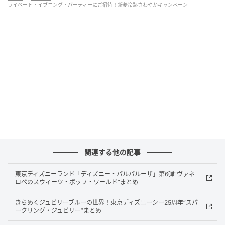
ライベート・イブニング・パーティーにご招待！新菱冷熱さわやかキャンペーン
https://www.shinryo.com/sponsor/cp13/
新菱冷熱工業が、2026年7月3日に開催される東京ディ
ズニーランド「“ファンタイム・ウィズ・トイ・ストー
リー5”プライベート・イブニング・パーティー」のパ
スポートが当たる「新菱冷熱さわやかキャンペーン」
を開催。
クイズに答えて正解された方の中から抽選で10組20名
が招待されるキャンペーンです。
関連する他の記事
スペシャルイベント「ファンタイム・ウィズ・トイ・
東京ディズニーランド「ディズニー・パルパルーザ」第6弾“ヴァネ
ロペのスウィーツ・ポップ・ワールド”まとめ
ストーリー5」実施中の東京ディズニーランドを貸切で
楽しむことができる「“ファンタイム・ウィズ・トイ・
きらめくジュビリーブルーの世界！東京ディズニーシー25周年“スパ
ークリング・ジュビリー”まとめ
ストーリー5”プライベート・イブニング・パーティ