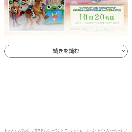
東京ディズニーランド“ファンタイム・ウィズ・トイ・ストーリー5”プライベ
ート・イブニング・パーティーにご招待！新菱冷熱さわやかキャンペーン
続きを読む
応募期間：2026年4月15日（水）～5月15日（金）
賞品：“ファンタイム・ウィズ・トイ・ストーリー5”プ
ライベート・イブニング・パーティー・パスポート
（ペア）
当選人数：10組20名
キャンペーンURL：
トップ
おでかけ
東京ディズニーランド“ファンタイム・ウィズ・トイ・ストーリー5”プ