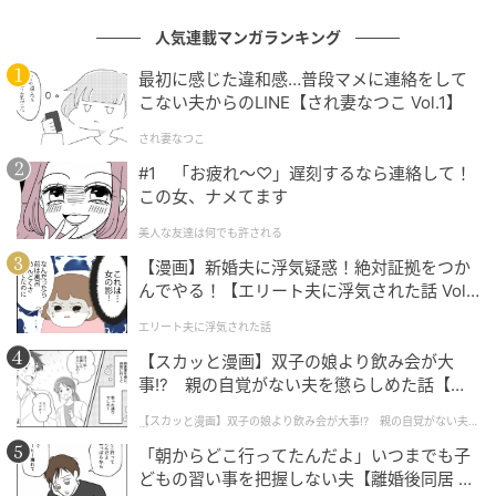
新菱冷熱工業株式会社は、東京ディズニーランド／東
人気連載マンガランキング
京ディズニーシーのオフィシャルスポンサーです
最初に感じた違和感…普段マメに連絡をして
こない夫からのLINE【され妻なつこ Vol.1】
元記事で読む
され妻なつこ
次の記事
#1 「お疲れ〜♡」遅刻するなら連絡して！
この女、ナメてます
ホテルの仕事を知り、食の楽しさを体験！ホ
テル ユニバーサル ポート／ヴィータ「子ども
美人な友達は何でも許される
食堂」
【漫画】新婚夫に浮気疑惑！絶対証拠をつか
んでやる！【エリート夫に浮気された話 Vol.
の記事をもっとみる
1】
エリート夫に浮気された話
【スカッと漫画】双子の娘より飲み会が大
事!? 親の自覚がない夫を懲らしめた話【第1
話】
【スカッと漫画】双子の娘より飲み会が大事!? 親の自覚がない夫を
懲らしめた話
「朝からどこ行ってたんだよ」いつまでも子
どもの習い事を把握しない夫【離婚後同居 Vo