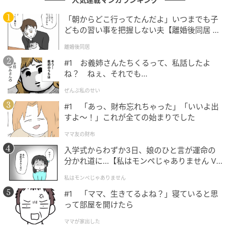
また、長い時間や高い頻度で噛み続けることも注意が
必要です。
「朝からどこ行ってたんだよ」いつまでも子
どもの習い事を把握しない夫【離婚後同居 Vo
l.1】
顎の筋肉や顎関節は、本来食事のときに使うもので
離婚後同居
す。それ以外の時間もずっと噛み続けていると筋肉が
#1 お義姉さんたちくるって、私話したよ
疲労し、研究でも40〜60分ほどで疲労感が出ることが
ね？ ねぇ、それでも…
わかっています。
顎関節症の予防の観点からも、過剰
ぜんぶ私のせい
に噛む習慣は避けた方がよい
とされています。
#1 「あっ、財布忘れちゃった」「いいよ出
すよ〜！」これが全ての始まりでした
さらに、
ストレスが強い方では、ガムを噛む行為がリ
ラックスではなく、無意識の食いしばりや噛みしめの
ママ友の財布
延長になっていることがあります。
こうなると、口の
入学式からわずか3日、娘のひと言が運命の
分かれ道に…【私はモンペじゃありません Vo
乾きに加えて顎のだるさや頭痛、歯のすり減りなど、
l.1】
別のトラブルにつながりかねません。選ぶなら
『無糖
私はモンペじゃありません
タイプ』、噛む時間は『短め』、そして『顎に違和感
#1 「ママ、生きてるよね？」寝ていると思
って部屋を開けたら
や痛みが出たらすぐにやめる』
。これが基本のルール
です。」
ママが家出した