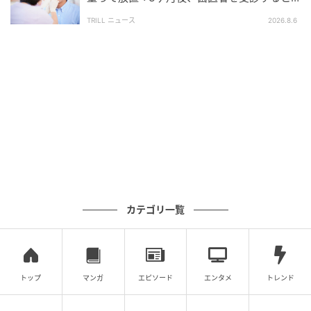
50代男性に告げられた“恐ろしい診断”
夜寝ているときの乾きには、
寝室の加湿や鼻づまりの
TRILL ニュース
2026.8.6
ケア、日中から唇を閉じて鼻呼吸を意識することも効
果的
です。また、
『唾液腺マッサージ』もおすすめ
で
す。耳たぶの少し前をなでる『耳下腺マッサージ』、
あごの骨の内側を押す『顎下腺マッサージ』、あご中
央の柔らかい部分を上に押す『舌下腺マッサージ』の3
つがあり、お風呂などで心地よく行うと唾液が出やす
くなります。
食事でもしっかり噛むことを意識し、『パ・タ・カ・
ラ』の発音練習やほっぺを膨らませる体操も有効
で
カテゴリ一覧
す。これらを続けても改善しない場合は、おひとりで
抱え込まず歯科医院にご相談ください。ドライマウス
は全身の病気のサインであることもあるため、専門家
のチェックを受けることが一番の近道です。」
トップ
マンガ
エピソード
エンタメ
トレンド