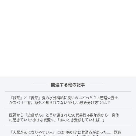
あれば口の中がうるおう感覚を得られることもありま
す。
ただ、
気をつけていただきたいのが『ガムを噛んでい
るから安心』と思って、乾きの本当の原因を見過ごし
てしまうケースです。
ドライマウスの原因はとても幅
広く、お薬の副作用やストレス、口呼吸のクセ、糖尿
病やシェーグレン症候群といった全身の病気などが挙
げられます。なかでも多いのが、ストレスで交感神経
が優位になり唾液の分泌が減るパターンや、口呼吸に
関連する他の記事
よる水分の蒸発です。
『緑茶』と『麦茶』夏の水分補給に良いのはどっち？→管理栄養士
ガムそのものが唾液腺を傷つけるというよりも、
『噛
がズバリ回答。意外と知られてない“正しい飲み分け方”とは？
む刺激でその場しのぎをしているうちに、本当の原因
医師から『皮膚がん』と言い渡された50代男性→数年前から、身体
が放置されてしまう』ことが一番の問題
なのです。口
に起きていた“小さな異変”に「あのとき受診していれば…」
の乾きがずっと続く・舌がヒリヒリする・急にむし歯
『大腸がんになりやすい人』には“便の形”に共通点があった…。見逃
が増えた・目も乾く・お薬を飲み始めてから気になる