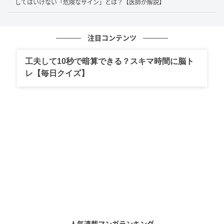
してはいけない「危険なサイン」とは？【医師が解説】
ようになった、こうしたサインがあるときは、一度歯
科や内科で原因を確認してもらうと安心です。」
注目コンテンツ
工夫して10秒で暗算できる？スキマ時間に脳ト
実は逆効果？ガム選びと「噛み過ぎ」が引き
レ【毎日クイズ】
起こすトラブル
---ガムを噛む際に、特に注意すべきポイントはありま
すか？
鷹巣 多紀さん：
「まず見落としがちなのが、ガムの種類です。
砂糖入りのガムや酸味が強い製品を頻繁に噛んでいる
と、乾燥して自浄作用が弱まったお口の中では、かえ
ってむし歯や歯の表面が溶けるリスクが高まります。
人気連載マンガランキング