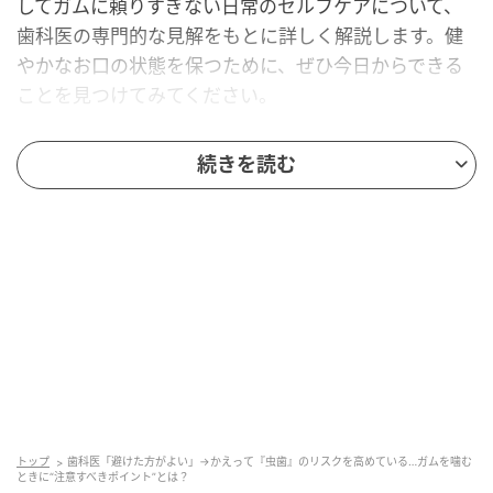
してガムに頼りすぎない日常のセルフケアについて、
歯科医の専門的な見解をもとに詳しく解説します。健
やかなお口の状態を保つために、ぜひ今日からできる
ことを見つけてみてください。
ガムはドライマウス対策になる？「噛む効
続きを読む
果」と「見落としがちなリスク」
---口の乾きを感じたとき、ガムを噛むのは有効な対策
なのでしょうか？
鷹巣 多紀さん：
「『口が乾くからガムを噛もう』という発想自体は、
実はそこまで間違っていません。
噛む動作や味の刺激は、脳を通じて唾液腺に『唾液を
トップ
歯科医「避けた方がよい」→かえって『虫歯』のリスクを高めている…ガムを噛む
ときに“注意すべきポイント”とは？
出して』と指令を送る仕組みがあるため、短い時間で