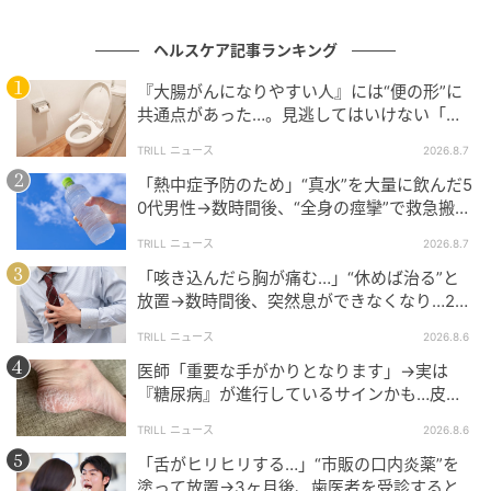
ヘルスケア記事ランキング
ガムに頼らずうるおす！日常生活でできるド
ライマウス改善術
『大腸がんになりやすい人』には“便の形”に
共通点があった…。見逃してはいけない「危
険なサイン」とは？【医師が解説】
---ガム以外で、日常的に取り組めるドライマウスの対
TRILL ニュース
2026.8.7
策はありますか？
「熱中症予防のため」“真水”を大量に飲んだ5
0代男性→数時間後、“全身の痙攣”で救急搬送
され…待ち受けていた“恐ろしい事態”
鷹巣 多紀さん：
TRILL ニュース
2026.8.7
「咳き込んだら胸が痛む…」“休めば治る”と
「ガムに頼らなくても、暮らしの中でできることはた
放置→数時間後、突然息ができなくなり…20
くさんあります。まずは、
こまめな水分補給
です。一
代男性を待ち受けていた“恐ろしい病気”
TRILL ニュース
2026.8.6
度にたくさん飲むよりも、日中にちょこちょこと少量
医師「重要な手がかりとなります」→実は
の水を口に含むようにすると、粘膜がうるおいやすく
『糖尿病』が進行しているサインかも…皮膚
なります。カフェインやアルコール、喫煙は乾きを悪
に現れる“3つの危険な変化”
化させやすいので、気になる時期は控えめにしてみて
TRILL ニュース
2026.8.6
ください。
「舌がヒリヒリする…」“市販の口内炎薬”を
塗って放置→3ヶ月後、歯医者を受診すると…