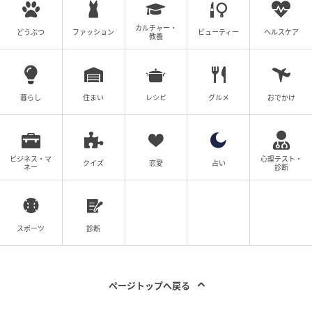
お口の乾きは全身のサイン。生活習慣の見直
しから始めよう
カルチャー・
どうぶつ
ファッション
ビューティー
ヘルスケア
教養
今回の取材を通じて分かったのは、ガムはあくまで
「一時的な刺激」であり、ドライマウスを根本から治
暮らし
住まい
レシピ
グルメ
おでかけ
す手段ではないということです。むしろ、自己判断で
ガムに頼りすぎると、顎への負担やむし歯リスクとい
った新たな問題を生む可能性もあります。
ビジネス・マ
心理テスト・
クイズ
恋愛
占い
ネー
診断
ドライマウスの背景には、ストレスや鼻呼吸、生活習
慣といった身体からのSOSが隠れているかもしれませ
ん。「ガムがあれば大丈夫」と安心するのではなく、
スポーツ
診断
まずはこまめな水分補給や唾液腺マッサージなど、今
日からできるケアを取り入れてみましょう。それでも
乾きが続くなら、それは専門家に相談すべきタイミン
ページトップへ戻る
グです。お口の健康を守るために、まずはご自身の生
活習慣を少しずつ見直すことから始めてみませんか。