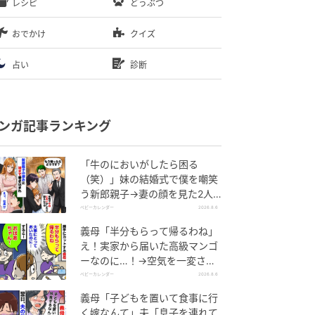
レシピ
どうぶつ
おでかけ
クイズ
占い
診断
ンガ記事ランキング
「牛のにおいがしたら困る
（笑）」妹の結婚式で僕を嘲笑
う新郎親子→妻の顔を見た2人
が絶句したワケ
ベビーカレンダー
2026.8.6
義母「半分もらって帰るわね」
え！実家から届いた高級マンゴ
ーなのに…！→空気を一変させ
た4歳娘の痛快な一言とは
ベビーカレンダー
2026.8.6
義母「子どもを置いて食事に行
く嫁なんて」夫「息子を連れて