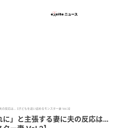
の反応は…【子どもを追い詰めるモンスター妻 Vol.3】
れに」と主張する妻に夫の反応は…