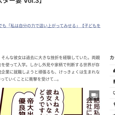
ー妻 Vol.3】
でも「私は自分の力で這い上がってみせる」【子どもを
。そんな彼女は過去に大きな挫折を経験していた。両親
カ
金を使って入学。しかし外見や家柄で判断する世界が存
流企業に就職しようと頑張るも、けっきょくは生まれな
勝っていくことに衝撃を受けて…。