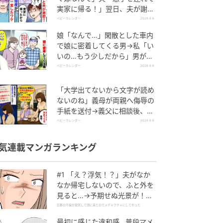
実家に帰る！」翌日、夫が謝罪
してきたワケ
ベビーカレンダー
2026.8.6
娘「なんで…」閑散とした車内
で娘に密着してくる男→私「い
いの…もう少しだから」男が血
相を変え逃げたワケ
ベビーカレンダー
2026.8.6
「大学出てないから文字が読め
ないのね」義母が両親へ侮辱の
手紙を送付→義父に相談後、訪
れた末路とは
ベビーカレンダー
2026.8.6
気連載マンガランキング
#1 「え？浮気！？」夫がなか
なか帰宅しないので、ふと外を
見ると…→予期せぬ光景が！｜
旦那の不倫が発覚して頭に来た
旦那の不倫が発覚して頭に来たのでメチャクチャにしてやった
のでメチャクチャにしてやった
最初に感じた違和感…普段マメ