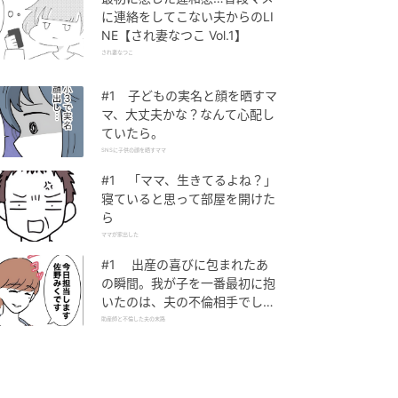
に連絡をしてこない夫からのLI
NE【され妻なつこ Vol.1】
され妻なつこ
#1 子どもの実名と顔を晒すマ
マ、大丈夫かな？なんて心配し
ていたら。
SNSに子供の顔を晒すママ
#1 「ママ、生きてるよね？」
寝ていると思って部屋を開けた
ら
ママが家出した
#1 出産の喜びに包まれたあ
の瞬間。我が子を一番最初に抱
いたのは、夫の不倫相手でし
た。
助産師と不倫した夫の末路