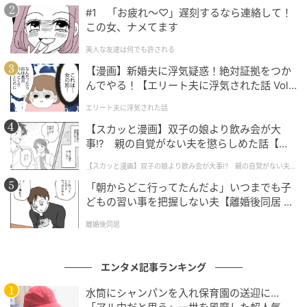
#1 「お疲れ〜♡」遅刻するなら連絡して！
て思えるから面白い」と知的好奇心を満たす温かいや
この女、ナメてます
り取りとなっています！
美人な友達は何でも許される
【漫画】新婚夫に浮気疑惑！絶対証拠をつか
ライターコメント
んでやる！【エリート夫に浮気された話 Vol.
1】
エリート夫に浮気された話
「確かに、あの赤茶色の鉄骨って大丈夫なの？」と、
【スカッと漫画】双子の娘より飲み会が大
津田さんの素朴な疑問に激しく頷いた方も多いのでは
事!? 親の自覚がない夫を懲らしめた話【第1
ないでしょうか。そんな何気ないつぶやきに対し、専
話】
【スカッと漫画】双子の娘より飲み会が大事!? 親の自覚がない夫を
門家や現場の方々から「あえて錆びさせている」「コ
懲らしめた話
ンクリートと密着させるため」といったプロの知識が
「朝からどこ行ってたんだよ」いつまでも子
どもの習い事を把握しない夫【離婚後同居 Vo
次々と集まり、超有益な雑学スレッドに発展していく
l.1】
のがSNSの面白いところですよね。すっかり感心して
離婚後同居
読み進めていると、「津田さんの司会の方がハラハラ
する」と愛あるイジりが飛んでくるのも、津田さんの
エンタメ記事ランキング
人徳（？）を感じて思わず笑ってしまいました。
水筒にシャンパンを入れ保育園の送迎に…