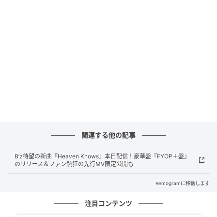
サンプル数：810件（速報値）
分析手法：テキストマイニング
【分析結果】
解説（50%）
共感・同意（25%）
安心・肯定（15%）
ユーモア（10%）
「こういうスレって専門家が来るから『へ
関連する他の記事
ー』って思えるから面白い」
B’z待望の新曲『Heaven Knows』本日配信！豪華盤『FYOP＋盤』
SNS上のコメントを見ると、最も多く寄せられたの
のリリース＆ファン熱狂の先行MV限定公開も
は、建設関係者などからの丁寧な解説です。「防錆用
※emogramに移動します
のエポキシ樹脂塗料が塗られているサイン」「酸化被
膜といってわざと表層を錆びさせて鉄骨内部が錆びな
注目コンテンツ
いようにする」と、実は錆ではなく塗料の色であった