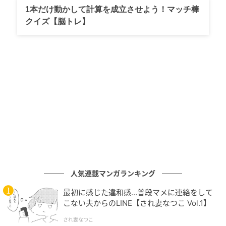
1本だけ動かして計算を成立させよう！マッチ棒
り、腐食を防ぐ「安定錆」という技法であったりする
クイズ【脳トレ】
ことが説明されています。
さらに「表面の薄い赤錆はむしろコンクリートとの密
着が良くなるんだって。コンクリート（アルカリ性）
で覆ったら酸化止まって、ずっと強固にくっつくらし
い」と、理にかなった状態であることを教える声や、
「大丈夫ですよ(建設業の者より)」という心強いコメン
トが集まりました。
こうした解説に対し、「俺も同じこと思って建設屋さ
んに聞いてみたら サビがあった方がいいみたいなこと
言ってた」と共感する声も続出。一方で、津田さんに
人気連載マンガランキング
対して「津田さんが司会してる番組の方がハラハラし
最初に感じた違和感…普段マメに連絡をして
て大丈夫か心配してしまう」といった芸人ならではの
こない夫からのLINE【され妻なつこ Vol.1】
愛あるイジりも。素朴な疑問から専門知識が共有さ
され妻なつこ
れ、「こういうスレって専門家が来るから『へー』っ