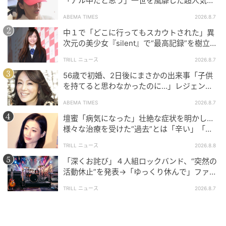
「アル中だと思う」一世を風靡した超人気タ
元記事で読む
レント、酒漬けだった日々を告白
ABEMA TIMES
2026.8.7
次の記事
中１で「どこに行ってもスカウトされた」異
次元の美少女『silent』で“最高記録”を樹立し
【保存版】Snow Man新曲『BANG!!』フォー
た「反則級」の【トップ女優】
カス動画ついに9人全員集結！最強のギャップ
TRILL ニュース
2026.8.7
と超絶アクションの全軌跡
56歳で初婚、2日後にまさかの出来事「子供
を持てると思わなかったのに…」レジェンド
の記事をもっとみる
美魔女が当時の心境を告白
ABEMA TIMES
2026.8.7
壇蜜「病気になった」壮絶な症状を明かし…
様々な治療を受けた“過去”とは「辛い」「苦
しい」
TRILL ニュース
2026.8.8
「深くお詫び」４人組ロックバンド、“突然の
活動休止”を発表→「ゆっくり休んで」ファン
心配の声
TRILL ニュース
2026.8.7