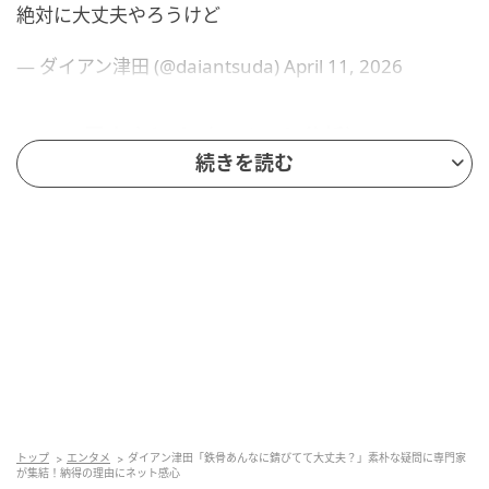
絶対に大丈夫やろうけど
— ダイアン津田 (@daiantsuda) April 11, 2026
SNSの反応まとめ（コメント分析）
続きを読む
ダイアン津田さんの今回の投稿に対し、Xに寄せられた
コメント810件をemogram編集部で独自に分析したと
ころ、反応は以下の通りに分類されました。
【分析データ】
調査対象：ダイアン津田さんの投稿に対するX上のコメ
ント
分析期間：4月11日11時30分～12日14時50分
トップ
エンタメ
ダイアン津田「鉄骨あんなに錆びてて大丈夫？」素朴な疑問に専門家
が集結！納得の理由にネット感心