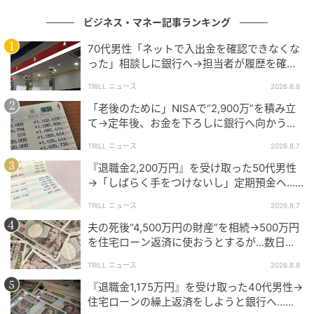
ビジネス・マネー記事ランキング
岡田トレーディングからも、価格と品質のバランスに
対する評価が集まっています。
70代男性「ネットで入出金を確認できなくな
った」相談しに銀行へ→担当者が履歴を確認
したところ…判明した“恐ろしい事実”
実物確認から相談、導入検討までを会場でつなげられ
TRILL ニュース
2026.8.8
ることが、CHAOYANG JAPANの独自性です。
「老後のために」NISAで“2,900万”を積み立
て→定年後、お金を下ろしに銀行へ向かう
全14種類をまとめて比較できるため、用途に合うタイ
が…60代男性を襲った“想定外の落とし穴”
TRILL ニュース
2026.8.7
ヤ像を整理しやすい展示内容となっています。
『退職金2,200万円』を受け取った50代男性
→「しばらく手をつけないし」定期預金へ…4
初展示の「AZ712」も加わり、ラインナップの広がり
年後、通帳を見て“青ざめたワケ”
をその場で確かめられます。
TRILL ニュース
2026.8.7
夫の死後“4,500万円の財産”を相続→500万円
物流現場に合った提案まで受けられるCHAOYANG
を住宅ローン返済に使おうとするが…数日
JAPAN「第7回 関西物流展」の紹介でした。
後、判明した事実に妻が“絶句したワケ”
TRILL ニュース
2026.8.8
『退職金1,175万円』を受け取った40代男性→
よくある質問
住宅ローンの繰上返済をしようと銀行へ…し