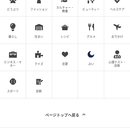
当に疑問や不安を相談でき、運行条件や用途に合わせ
カルチャー・
た提案も受けられます。
どうぶつ
ファッション
ビューティー
ヘルスケア
教養
元記事で読む
暮らし
住まい
レシピ
グルメ
おでかけ
次の記事
AI時代の個人経営最前線！ オフィスちゃたに /
Office Chatani「一人社長×AI」
ビジネス・マ
心理テスト・
クイズ
恋愛
占い
ネー
診断
の記事をもっとみる
スポーツ
診断
ページトップへ戻る