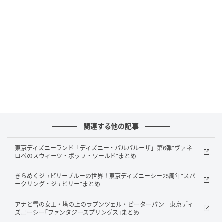
ヨロズ物流は、日本総代理店として展開する
CHAOYANGトラックタイヤのラインナップを紹介しま
す。
展示では夏用タイヤから冬用タイヤまで全14種類がそ
ろい、カタログだけでは伝わりにくい構造や特長を実
物で確認できます。
注目の展示内容
関連する他の記事
東京ディズニーランド「ディズニー・パルパルーザ」第6弾“ヴァネ
ロペのスウィーツ・ポップ・ワールド”まとめ
きらめくジュビリーブルーの世界！東京ディズニーシー25周年“スパ
ークリング・ジュビリー”まとめ
アナと雪の女王・塔の上のラプンツェル・ピーターパン！東京ディ
ズニーシー｢ファンタジースプリングス｣まとめ