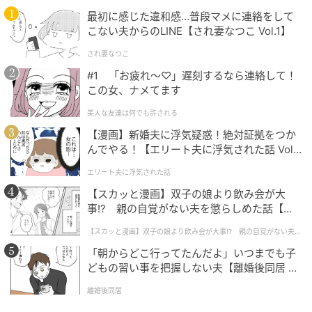
最初に感じた違和感…普段マメに連絡をして
導入実績につながる体感型展示
こない夫からのLINE【され妻なつこ Vol.1】
され妻なつこ
#1 「お疲れ〜♡」遅刻するなら連絡して！
この女、ナメてます
美人な友達は何でも許される
【漫画】新婚夫に浮気疑惑！絶対証拠をつか
んでやる！【エリート夫に浮気された話 Vol.
1】
エリート夫に浮気された話
【スカッと漫画】双子の娘より飲み会が大
事!? 親の自覚がない夫を懲らしめた話【第1
話】
【スカッと漫画】双子の娘より飲み会が大事!? 親の自覚がない夫を
展示会で実物を見たことをきっかけに導入へ進んだ企
懲らしめた話
「朝からどこ行ってたんだよ」いつまでも子
業がある点も、今回の出展の強みです。
どもの習い事を把握しない夫【離婚後同居 Vo
l.1】
まことサービスは高い評価を寄せており、継続して
離婚後同居
CHAOYANGトラックタイヤを使用しています。