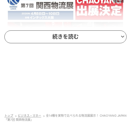
続きを読む
イベント名：第7回 関西物流展
会期：2026年4月8日(水)～4月10日(金)
時間：10：00～17：00（最終日のみ16：00まで）
会場：インテックス大阪
トップ
ビジネス・マネー
全14種を実物で比べられる物流展展示！ CHAOYANG JAPAN
「第7回 関西物流展」
ブース番号：B2-18（6号館Bゾーン）