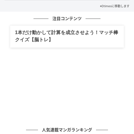
※Dtimesに移動します
注目コンテンツ
1本だけ動かして計算を成立させよう！マッチ棒
クイズ【脳トレ】
昨年のブースでも多くの来場者が実際に製品を見なが
ら相談できる場となっており、今年も導入検討につな
がる展示が用意されています。
今回初展示となるのは、ライトトラック用タイヤ
「AZ712」の《195/85R16LT》と《205/85R16LT》で
す。
営業担当がその場で疑問や不安に答え、運行条件や用
途に合わせた提案まで受けられる構成となっていま
す。
人気連載マンガランキング