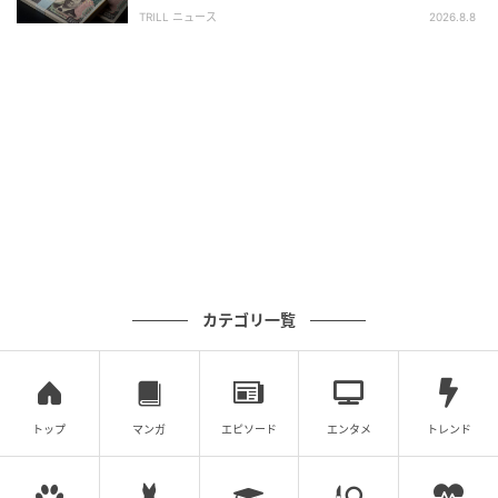
かし、窓口で告げられた“想定外の事実”
TRILL ニュース
2026.8.8
Q. CHAOYANG JAPANは第7回 関西物流展で
何を展示しますか？
A. 夏用タイヤから冬用タイヤまで、CHAOYANGトラッ
クタイヤ全14種類を展示します。
Q. 初めて展示されるタイヤはありますか？
A. ライトトラック用タイヤ「AZ712」の
カテゴリ一覧
《195/85R16LT》と《205/85R16LT》を今回初展示し
ます。
Q. 会場ではどのような相談ができますか？
トップ
マンガ
エピソード
エンタメ
トレンド
A. タイヤの構造や特長を実物で確認しながら、営業担