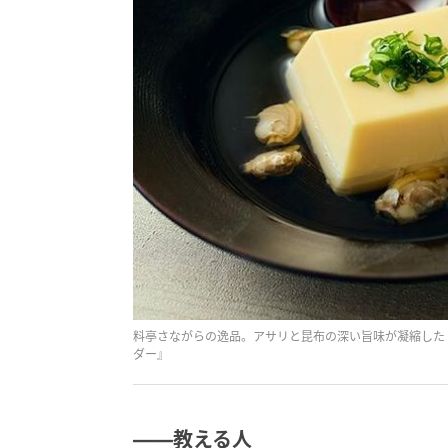
料亭さながらの逸品。アサリと昆布の深い旨味が凝縮した
ダー』
――教える人