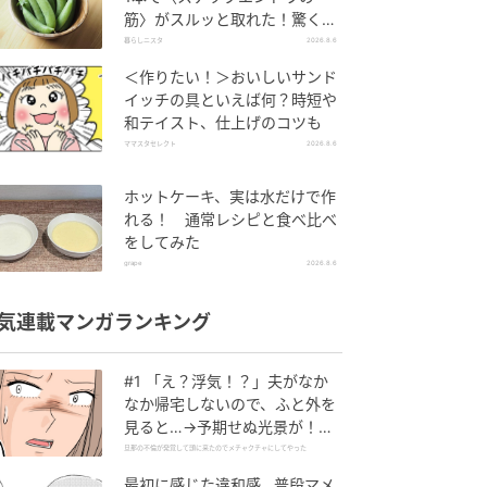
筋〉がスルッと取れた！驚くほ
ど気持ちいい裏ワザ
暮らしニスタ
2026.8.6
＜作りたい！＞おいしいサンド
イッチの具といえば何？時短や
和テイスト、仕上げのコツも
ママスタセレクト
2026.8.6
ホットケーキ、実は水だけで作
れる！ 通常レシピと食べ比べ
をしてみた
grape
2026.8.6
気連載マンガランキング
#1 「え？浮気！？」夫がなか
なか帰宅しないので、ふと外を
見ると…→予期せぬ光景が！｜
旦那の不倫が発覚して頭に来た
旦那の不倫が発覚して頭に来たのでメチャクチャにしてやった
のでメチャクチャにしてやった
最初に感じた違和感…普段マメ