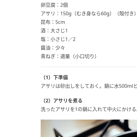
卵豆腐：2個
アサリ：150g（むき身なら60g）（殻付き
昆布：5cm
酒：大さじ1
塩：小さじ1／2
醤油：少々
青ねぎ：適量（小口切り）
（1）下準備
アサリは砂出しをしておく。鍋に水500ml
（2）アサリを煮る
洗ったアサリを1の鍋に入れて中火にかけ