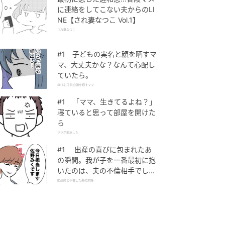
に連絡をしてこない夫からのLI
NE【され妻なつこ Vol.1】
され妻なつこ
#1 子どもの実名と顔を晒すマ
マ、大丈夫かな？なんて心配し
ていたら。
SNSに子供の顔を晒すママ
#1 「ママ、生きてるよね？」
寝ていると思って部屋を開けた
ら
ママが家出した
#1 出産の喜びに包まれたあ
の瞬間。我が子を一番最初に抱
いたのは、夫の不倫相手でし
た。
助産師と不倫した夫の末路