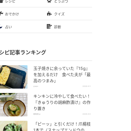
レシピ
どうぶつ
おでかけ
クイズ
占い
診断
シピ記事ランキング
玉子焼きに余っていた『15g』
を加えるだけ 食べた夫が「最
高のつまみ」
grape
2026.8.5
キンキンに冷やして食べたい！
『きゅうりの胡麻酢漬け』の作
り置き
朝時間.jp
2026.8.6
「ピーッ」と引くだけ！爪楊枝
1本で〈スナップエンドウの