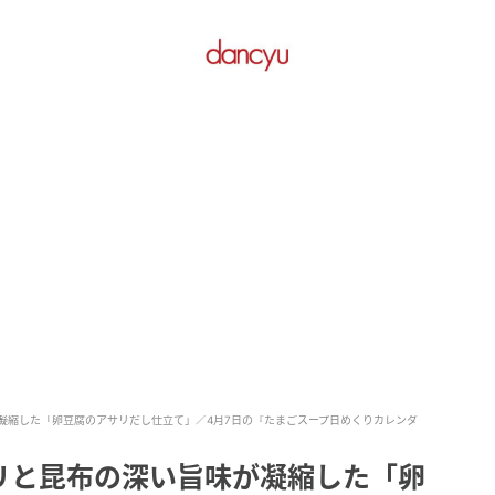
凝縮した「卵豆腐のアサリだし仕立て」／4月7日の『たまごスープ日めくりカレンダ
リと昆布の深い旨味が凝縮した「卵