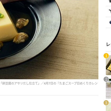
レ
「卵豆腐のアサリだし仕立て」／4月7日の『たまごスープ日めくりカレン