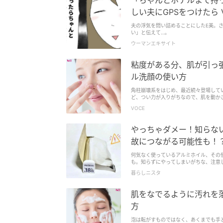
「ちゃんとホテルまで持っ
しい夫にGPSをつけたら V
夫の浮気を問い詰めることにしたE美。
い」と伝えて…。
ウーマンエキサイト
粘度がある分、肌が引っ
ル洗顔の使い方
角柱崩壊系をはじめ、最近続々登場して
ど、つい力が入りがちなので、肌を動か
VOCE
やっちゃダメー！知らな
故につながる可能性も！
何気なく使っているアルミホイル、その
も。知らずにやってしまいがちな、注意し
暮らしニスタ
肌をなでるように汚れを
方
泡は転がすものではなく、あくまでも手