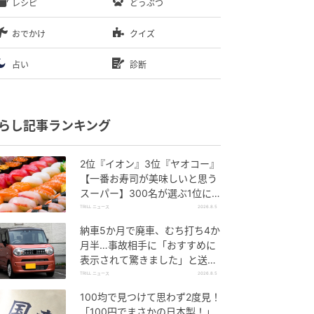
レシピ
どうぶつ
おでかけ
クイズ
占い
診断
らし記事ランキング
2位『イオン』3位『ヤオコー』
【一番お寿司が美味しいと思う
スーパー】300名が選ぶ1位に
「本格的な美味しさ」「食べ応
TRILL ニュース
2026.8.5
えがある」
納車5か月で廃車、むち打ち4か
月半…事故相手に「おすすめに
表示されて驚きました」と送っ
た結末
TRILL ニュース
2026.8.5
100均で見つけて思わず2度見！
「100円でまさかの日本製！」