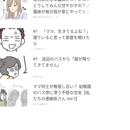
どうしてみんな甘やかすの？／
義妹が毎日我が家にやってくる
（1）【義父母がシンドイんで
義妹が毎日我が家にやってくる
す！ まんが】
#1 「ママ、生きてるよね？」
寝ていると思って部屋を開けた
ら
ママが家出した
#1 送迎のバスから「娘が降り
てきてません」
娘が拐われた
ママ同士が無視し合い？ 幼稚園
のバス停に漂う不穏な空気【私
たちの連絡係さん Vol.1】
私たちの連絡係さん