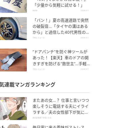
「少量から気軽に試せる！」
michill
2026.8.5
「バン！」夏の高速道路で突然
の破裂音…「タイヤの溝はある
から」と過信した40代男性の後
悔
TRILL ニュース
2026.8.5
“ドアパンチ”を防ぐ神ツールが
あった！【楽天】車のドアの開
きすぎを防げる“救世主”…手軽
で「子どもの乗り降りに便利」
TRILL ニュース
2026.8.5
の声も！
気連載マンガランキング
またあの女…？ 仕事と言いつつ
楽しそうに電話する夫にイライ
ラする／夫の女性部下が気にな
る（1）【夫婦の危機 まんが】
夫の女性部下が気になる
毎日家に来る義妹がストレス…