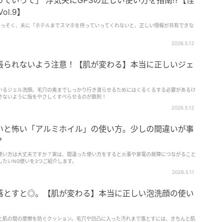
ていって」 浮気夫にGPSの正しい使い方を指南!?【怪
ol.9】
さっそく、夫に「ホテルまでスマホを持っていってくれないと、正しい情報が共有できな
2026.5.12
張られないよう注意！【肌が変わる】本当に正しいジェ
いるジェル洗顔。毛穴の奥までしっかり行き渡らせるためにはくるくるする必要があるけ
さないように指をやさしくすべらせるのが鉄則！
2026.5.12
いと怖い「アルミホイル」の使い方。少しの間違いが事
？
使い方は大丈夫ですか？実は、間違った使い方をすると火事や家電の故障につながること
たいNG使いを3つご紹介します。
2026.5.11
落とすと◎。【肌が変わる】本当に正しい泡洗顔の使い
と肌の間の摩擦を防ぐクッション。毛穴や凹凸に入った汚れまで落とすには、きちんと肌