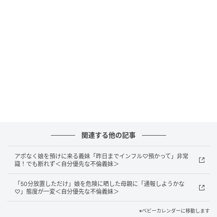
報しようか？」と言い出し、親権を失うことを恐れ
て、しぶしぶ謝罪します。
反省しない義妹の行動はエスカレートして…
関連する他の記事
アポなく娘を預けに来る義妹「昨日までインフル♡預かって」非常
識！でも断れず＜自分優先な不倫義妹＞
「50分放置しただけ」娘を危険に晒した母親に「通報しようかな
♡」態度が一変＜自分優先な不倫義妹＞
※ベビーカレンダーに移動します