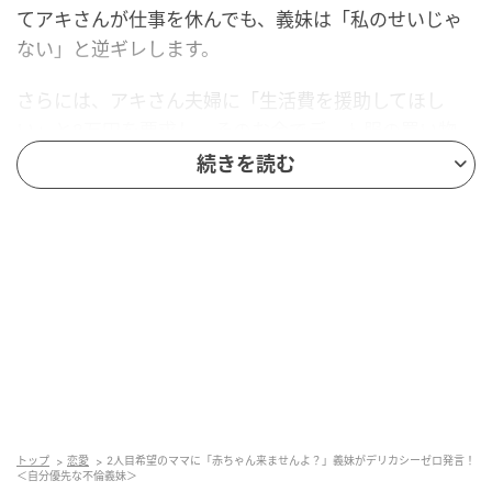
てアキさんが仕事を休んでも、義妹は「私のせいじゃ
ない」と逆ギレします。
さらには、アキさん夫婦に「生活費を援助してほし
い」と8万円を要求し、そのお金でデート服の買い物
へ。
続きを読む
そこで義妹は、2歳のサクラちゃんをベビーカーごと店
の脇に放置します。
戻るとベビーカーが消え、「店のせいだ！」と店員に
責任転嫁。そこへ、金髪の女性がベビーカーを押して
現れ、不審な男がサクラちゃんに触れようとしていた
と説明しました。
女性に
「子どもを放置するな！」
と厳しく追及された
義妹は、「たかが50分」と反発しますが、女性が「通
トップ
恋愛
2人目希望のママに「赤ちゃん来ませんよ？」義妹がデリカシーゼロ発言！
＜自分優先な不倫義妹＞