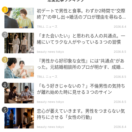
初デートで男性と食事。わずか2時間で“交際
終了”の申し出→婚活のプロが理由を尋ねる
と…34歳女性が明かした“呆れた理由”
TRILL ニュース
2026.8.4
「また会いたい」と思われる人の共通点。一
緒にいてラクな人がやっている３つの習慣
ベビーカレンダー
beauty news tokyo
2026.8.5
『男性から好印象な女性』には“共通点”があ
った。元結婚相談所のプロが明かす、成婚し
やすい人の“たった1つの特徴”とは？
TRILL ニュース
2026.8.5
「もう好きじゃないの？」不倫男性の気持ち
が離れ始めた時に見せる３つのサイン
beauty news tokyo
2026.8.5
恋心が萎えていきます。男性をつまらない気
持ちにさせる「女性の行動」
beauty news tokyo
2026.8.4