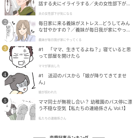
話する夫にイライラする／夫の女性部下が気
になる（1）【夫婦の危機 まんが】
夫の女性部下が気になる
毎日家に来る義妹がストレス…どうしてみん
な甘やかすの？／義妹が毎日我が家にやって
くる（1）【義父母がシンドイんです！ まん
義妹が毎日我が家にやってくる
ベビーカレンダー
が】
#1 「ママ、生きてるよね？」寝ていると思
って部屋を開けたら
ママが家出した
#1 送迎のバスから「娘が降りてきてませ
ん」
娘が拐われた
ママ同士が無視し合い？ 幼稚園のバス停に漂
う不穏な空気【私たちの連絡係さん Vol.1】
私たちの連絡係さん
恋愛記事ランキング