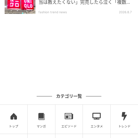
当は教えたくない」完売したら泣く「複数買
いアイテム」
fashion trend news
2026.8.7
ミッキーマウスのパン屋さんがテーマのコレクション！ディズニーストア
「MICKEY'S BAKERY」
価格：3,000円 (税込)
サイズ：全長 約30.5cm
キャラクター 約高さ21×幅9.5×奥行き12cm
カテゴリ一覧
オールドスタイルが印象的な「ミッキーマウス」のぬ
いぐるみキーホルダー。
トップ
マンガ
エピソード
エンタメ
トレンド
シェフハットやエプロンを身に着けた「ミッキーマウ