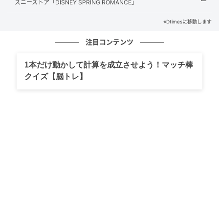
ズニーストア「DISNEY SPRING ROMANCE」
グッズにはこんがりとした焼き色や、具材の質感など
※Dtimesに移動します
を細かく表現した、本物のパンのようなグッズが揃う
コレクションです。
注目コンテンツ
1本だけ動かして計算を成立させよう！マッチ棒
クイズ【脳トレ】
ミッキーマウスのパン屋さんがテーマのコレクション！ディズニーストア
「MICKEY'S BAKERY」
ぬいぐるみキーチェーンには「ミッキーマウス」やパ
ンに加え「ドナルドダック」や「グーフィー」も登