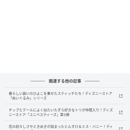
※発売日のディズニーフラッグシップ東京と東京ディ
ズニーリゾート店での購入には、ディズニーストアク
ラブアプリを使用した来店予約が必要となります
発売日：2026年4月3日（金）
販売店舗：ディズニーストア店舗
ディズニーストアから、4月12日の「パンの記念日」
に合わせ、”ミッキーマウスのパン屋さん”をテーマに
した新コレクションが登場。
関連する他の記事
2026年のコンセプトは、おしゃれでスタイリッシュな
春らしい装いのひよこを乗せたスティッチたち！ディズニーストア
パン屋さんです。
「ぬいぐるみ」シリーズ
クロワッサンを抱えるミッキーや、ミッキーアイコン
チップとデールによく似たいたずら好きなトリが仲間入り！ディズ
ニーストア「ユニベスティーズ」第3弾
をモチーフにしたパンの描き起こしアートが使用され
ています。
恋の初々しさやときめきが詰まったとんすけ＆ミス・バニー！ディ