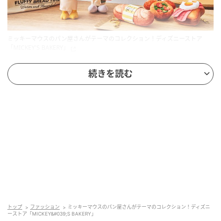
ミッキーマウスのパン屋さんがテーマのコレクション！ディズニーストア
「MICKEY'S BAKERY」
続きを読む
スケジュール：
先行発売日：2026年3月31日（火）より順次
先行販売店舗：ディズニーフラッグシップ東京、東京
ディズニーリゾート店、ディズニー公式オンラインス
トア
※ディズニー公式オンラインストアではディズニース
トアクラブプレミアムメンバー限定で3月30日（月）
12:00～3月31日（火）7:00の先行販売が実施されま
す
トップ
ファッション
ミッキーマウスのパン屋さんがテーマのコレクション！ディズニ
ーストア「MICKEY&#039;S BAKERY」