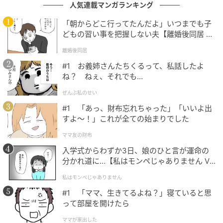
場。
人気連載マンガランキング
「朝からどこ行ってたんだよ」いつまでも子
「ドナルドダック」はパンを焦がしてしまったり、
どもの習い事を把握しない夫【離婚後同居 Vo
「グーフィー」は大きなホットドッグを作って喜んだ
l.1】
離婚後同居
りと、それぞれの愛らしい表情にも注目です。
#1 お義姉さんたちくるって、私話したよ
そのほか、美味しそうなトーストのアートが大胆にあ
ね？ ねぇ、それでも…
しらわれたぬいぐるみ付きブランケットや、ピザパン
ぜんぶ私のせい
風のもちもちとしたクッションなどお部屋のアクセン
#1 「あっ、財布忘れちゃった」「いいよ出
トになるホーム雑貨がラインナップ。
すよ〜！」これが全ての始まりでした
ママ友の財布
お買い物に便利なトートバッグやクロワッサンモチー
入学式からわずか3日、娘のひと言が運命の
フのポーチに入れてかわいく持ち歩けるエコバッグ
分かれ道に…【私はモンペじゃありません Vo
は、ギフトとしてもおすすめです☆
l.1】
私はモンペじゃありません
#1 「ママ、生きてるよね？」寝ていると思
って部屋を開けたら
ママが家出した