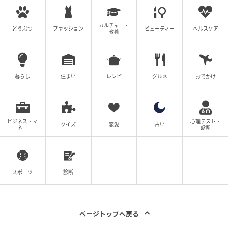
ス」のぬいぐるみも大人っぽい仕上がりになっていま
す。
カルチャー・
どうぶつ
ファッション
ビューティー
ヘルスケア
教養
もちもちのやわらか触感に仕上げられたパンは、美味
しそうな見た目だけでなく触り心地もポイントです。
暮らし
住まい
レシピ
グルメ
おでかけ
ミッキー キーホルダー・キーチェーン
ビジネス・マ
心理テスト・
クイズ
恋愛
占い
ネー
診断
Mickey’s Bakery 2026
スポーツ
診断
ページトップへ戻る