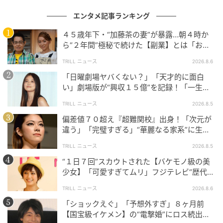
エンタメ記事ランキング
４５歳年下・“加藤茶の妻”が暴露…朝４時か
ら“２年間”極秘で続けた【副業】とは「お金
を稼ぐのって大変」
TRILL ニュース
2026.8.6
「日曜劇場ヤバくない？」「天才的に面白
い」劇場版が“興収１５億”を記録！「一生言
い続ける」放送後も続く“切望の声”
Jamie McCarthy / Getty Images
TRILL ニュース
2026.8.5
偏差値７０超え『超難関校』出身！「次元が
違う」「完璧すぎる」“華麗なる家系”に生ま
2024年「眠れる美への追憶――ファッション
れた【規格外の逸材】
がふたたび目覚めるとき」
TRILL ニュース
2026.8.5
“１日７回”スカウトされた【バケモノ級の美
少女】「可愛すぎてムリ」フジテレビ“歴代N
ドレスコードである「The Garden of Time（時の
o.1作”で輝いた『美人女優』
庭）」に合わせて、過去のコレクションで発表された
TRILL ニュース
2026.8.6
記憶に残るヴィンテージルックや、そこからインスピ
「ショックえぐ」「予想外すぎ」８ヶ月前
レーションを得たドレスが数多く登場した2024年。
【国宝級イケメン】の“電撃婚”にロス続出！