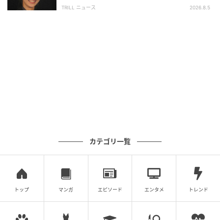
興収“９５億超え”シリーズで輝いた逸材
TRILL ニュース
2026.8.5
共同ホストのひとりを務めたゼンデイヤは、ジョン・
ガリアーノ期のジバンシィが1996年春夏クチュールコ
レクションで発表したドレスを着用。そこに、マック
イーンの2006年春夏コレクションに登場した、フィリ
ップ トレーシーによるフラワーモチーフのヘッドピー
スを合わせて、タイムレスなルックを完成させた。
このドレスのほかにも、ディオールの1999年春夏クチ
ュールコレクションでガリアーノが手がけたドレスか
らインスパイアされた、メゾン マルジェラのブルーと
カテゴリ一覧
グリーンのドレスも身にまとい、注目の的となった。
トップ
マンガ
エピソード
エンタメ
トレンド