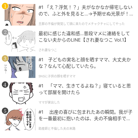
#1 「え？浮気！？」夫がなかなか帰宅しない
ので、ふと外を見ると…→予期せぬ光景が！
｜旦那の不倫が発覚して頭に来たのでメチャ
旦那の不倫が発覚して頭に来たのでメチャクチャにしてやった
クチャにしてやった
最初に感じた違和感…普段マメに連絡をして
こない夫からのLINE【され妻なつこ Vol.1】
され妻なつこ
#1 子どもの実名と顔を晒すママ、大丈夫か
な？なんて心配していたら。
SNSに子供の顔を晒すママ
#1 「ママ、生きてるよね？」寝ていると思
って部屋を開けたら
ママが家出した
#1 出産の喜びに包まれたあの瞬間。我が子
を一番最初に抱いたのは、夫の不倫相手でし
た。
助産師と不倫した夫の末路