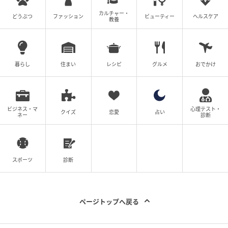
カルチャー・
どうぶつ
ファッション
ビューティー
ヘルスケア
教養
暮らし
住まい
レシピ
グルメ
おでかけ
ビジネス・マ
心理テスト・
クイズ
恋愛
占い
ネー
診断
スポーツ
診断
ページトップへ戻る