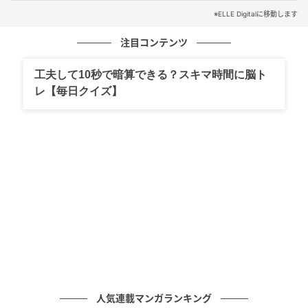
※ELLE Digitalに移動します
2025年「Superfine: Tailoring Black
注目コンテンツ
Style（華麗なるブラック・スタイル）」
工夫して10秒で暗算できる？スキマ時間に脳ト
レ【毎日クイズ】
2025年はブラック・ダンディズムとその文化的スタイ
ルに焦点が当たり、多くのセレブがクラシカルなテー
ラリングやメンズウェアの要素を取り入れた装いを披
露した。
3度目のメットガラ出席となったBLACKPINKジェニー
は、シャネルのカスタムルックで会場に降臨。ドレス
コードである「Tailored For You（あなただけの仕立
て）」に合わせて、フェミニンなカメリアモチーフと
パールがあしらわれたオフショルダーのドレスの下
に、スリムなボトムスをのぞかせ、ハットとハイヒー
ルで優美なオーラを振りまいていた。
人気連載マンガランキング