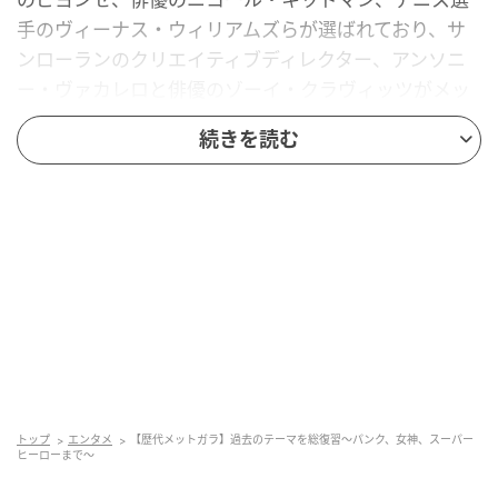
手のヴィーナス・ウィリアムズらが選ばれており、サ
ンローランのクリエイティブディレクター、アンソニ
ー・ヴァカレロと俳優のゾーイ・クラヴィッツがメッ
トガラ・ホスト委員会の共同委員長を務める。
続きを読む
1948年にスタートして以来、恒例のイベントとなって
いるが、テーマを導入するようになったのは1971年以
降。ここでは、70年代から現在に至るまでの、メット
ガラ史上最も記憶に残るテーマと、その年多くの視線
を集めたルックをご紹介。UK版『ハーパーズ バザー』
より。
From Harper’s BAZAAR UK
トップ
エンタメ
【歴代メットガラ】過去のテーマを総復習～パンク、女神、スーパー
ヒーローまで～