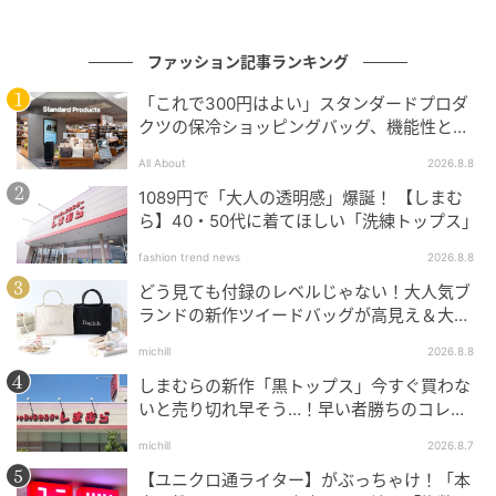
ファッション記事ランキング
「これで300円はよい」スタンダードプロダ
クツの保冷ショッピングバッグ、機能性とデ
ブランドの世界観を伝えるデコレーションが、空間全
ザインでネット大絶賛
体を華やかに彩ります。
All About
2026.8.8
1089円で「大人の透明感」爆誕！ 【しまむ
ら】40・50代に着てほしい「洗練トップス」
リニューアル記念 新作「リリークラスター・
ミニ・ペンダント」
fashion trend news
2026.8.8
どう見ても付録のレベルじゃない！大人気ブ
ランドの新作ツイードバッグが高見え＆大容
量♡
michill
2026.8.8
しまむらの新作「黒トップス」今すぐ買わな
いと売り切れ早そう…！早い者勝ちのコレ買
いリスト
michill
2026.8.7
【ユニクロ通ライター】がぶっちゃけ！「本