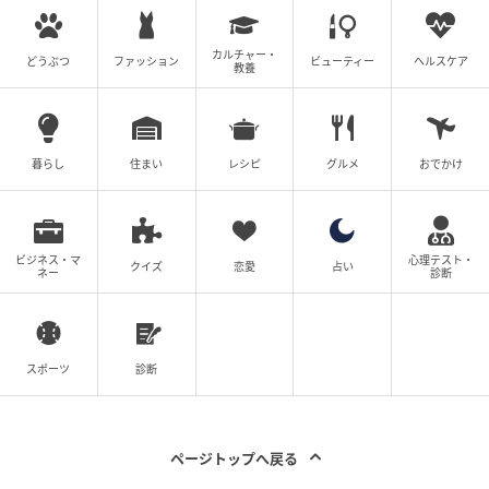
ー・ミニ・ペンダント」にローズゴールドの新たなバ
リエーションが登場しています。
カルチャー・
どうぶつ
ファッション
ビューティー
ヘルスケア
教養
繊細にセッティングされたダイヤモンドが花びらの流
れるようなラインを描き出す、軽やかで立体的なデザ
インが特徴です。
暮らし
住まい
レシピ
グルメ
おでかけ
日常のスタイリングにも取り入れやすく、現代的なエ
レガンスを体現しています。
ビジネス・マ
心理テスト・
クイズ
恋愛
占い
ネー
診断
商品名：リリークラスター・ミニ・ペンダント
素材：ダイヤモンド×ローズゴールド
価格：737,000円（税込）
スポーツ
診断
発売日：2026年3月17日よりハリー・ウィンストン
阪急梅田店にて先行発売
新作「リリークラスター・ミニ・ペンダント」（ダイ
ページトップへ戻る