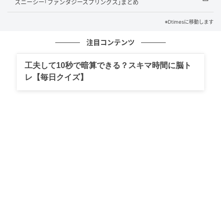
ズニーシー｢ファンタジースプリングス｣まとめ
※Dtimesに移動します
注目コンテンツ
コレクション・ジュエリーからハイジュエリー、タイ
ムピースまで、多彩な作品を通じてハリー・ウィンス
工夫して10秒で暗算できる？スキマ時間に脳ト
トンの卓越したクラフツマンシップを体感できます。
レ【毎日クイズ】