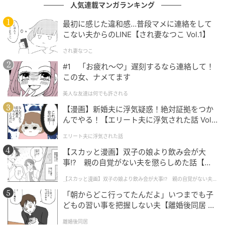
人気連載マンガランキング
ブランド初のコンセプトスペースとして誕生した「The
World（ザ・ワールド）」は、よりオープンな空間で
最初に感じた違和感…普段マメに連絡をして
こない夫からのLINE【され妻なつこ Vol.1】
ハリー・ウィンストンのクリエイションを堪能できる
特別なエリアです。
され妻なつこ
#1 「お疲れ〜♡」遅刻するなら連絡して！
メインサロンとシームレスにつながるこの空間では、
この女、ナメてます
透明なガラスウォールや厳選されたファニチャー、柔
美人な友達は何でも許される
らかく重なり合う照明がブランドの世界観を表現して
【漫画】新婚夫に浮気疑惑！絶対証拠をつか
います。
んでやる！【エリート夫に浮気された話 Vol.
1】
エリート夫に浮気された話
【スカッと漫画】双子の娘より飲み会が大
事!? 親の自覚がない夫を懲らしめた話【第1
話】
【スカッと漫画】双子の娘より飲み会が大事!? 親の自覚がない夫を
懲らしめた話
「朝からどこ行ってたんだよ」いつまでも子
どもの習い事を把握しない夫【離婚後同居 Vo
l.1】
離婚後同居