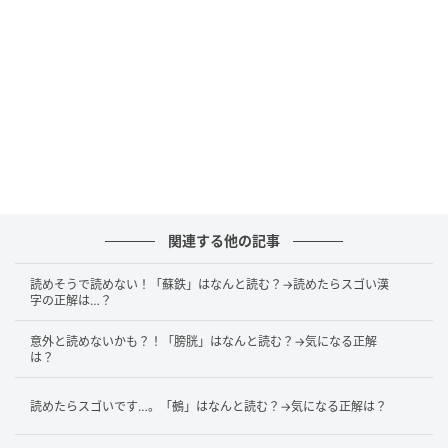
光源氏を魅了した女性
朧月が出る夜のことを「朧月夜（おぼろづきよ／おぼ
ろづくよ）」と言います。
また、「源氏物語」に描かれた登場人物の名としても
有名です。右大臣の末娘で、弘徽殿の女御の妹でもあ
る朧月夜ですが、東宮への入内が決まっているのに源
関連する他の記事
氏と密会し、源氏が須磨へ退く原因を作りました。
後々まで源氏の心をとらえ続ける、明るく優雅で魅力
読めそうで読めない！「蘇鉄」はなんと読む？→読めたらスゴい漢
字の正解は…？
的な女性として描かれています。
意外と読めないかも？！「膀胱」はなんと読む？→気になる正解
「源氏物語」は今の時代にも熱心なファンがいるほ
は？
ど、日本を代表する偉大な物語です。春の夜に出た朧
読めたらスゴいです…。「鵺」はなんと読む？→気になる正解は？
月を眺めながら、「源氏物語」の世界へ思いを馳せて
みるのはいかがでしょうか。