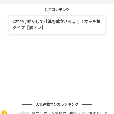
注目コンテンツ
参考文献：大辞林、新明解国語辞典
1本だけ動かして計算を成立させよう！マッチ棒
クイズ【脳トレ】
文（編集）：そこさん
元国語科教員。一文字でたくさんの意味を持つ漢字に
魅了され、大学では中国文学を専攻し、漢詩について
研究。とても身近なのに、意外と深くは知らない漢
字。読むだけでちょっと賢くなれる、そんな豆知識を
お届けします！
次の記事
どっちで読む？意外と迷う「菖蒲」の正しい
読み方【漢字クイズ】
人気連載マンガランキング
の記事をもっとみる
最初に感じた違和感…普段マメに連絡をして