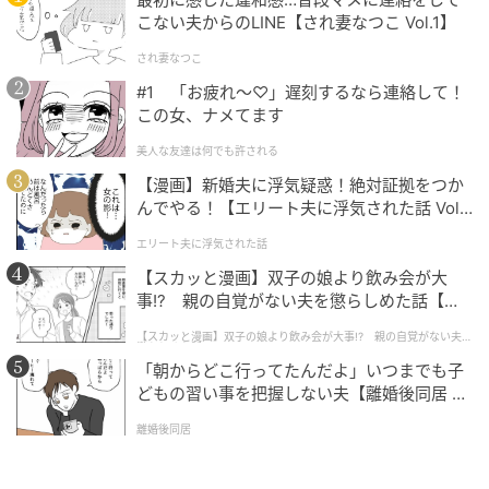
こない夫からのLINE【され妻なつこ Vol.1】
され妻なつこ
#1 「お疲れ〜♡」遅刻するなら連絡して！
この女、ナメてます
美人な友達は何でも許される
【漫画】新婚夫に浮気疑惑！絶対証拠をつか
んでやる！【エリート夫に浮気された話 Vol.
1】
エリート夫に浮気された話
【スカッと漫画】双子の娘より飲み会が大
事!? 親の自覚がない夫を懲らしめた話【第1
話】
【スカッと漫画】双子の娘より飲み会が大事!? 親の自覚がない夫を
懲らしめた話
「朝からどこ行ってたんだよ」いつまでも子
どもの習い事を把握しない夫【離婚後同居 Vo
l.1】
離婚後同居