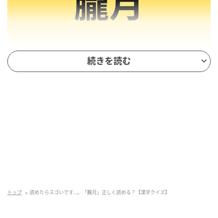
続きを読む
ぼんやりとかすんで見える月
「朧月」の正しい読み方は「おぼろづき」
で、時に
「ろうげつ」と読むこともあります。「ぼんやりとか
すんで見える春の夜の月」を意味します。
寒い冬からだんだんと気温が上がり、春は空気中の水
蒸気や微粒子が増えやすくなる季節です。その影響で
月の光が散乱し、月の輪郭がぼんやりとかすんで見え
トップ
読めたらスゴいです…。「朧月」正しく読める？【漢字クイズ】
るのだとされています。