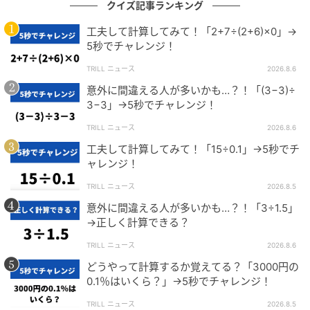
5^2←5を2個掛け合わせる計算
クイズ記事ランキング
=5×5
工夫して計算してみて！「2+7÷(2+6)×0」→
=25
5秒でチャレンジ！
5^3÷5^2
TRILL ニュース
2026.8.6
=
125
÷
25←累乗の計算結果を代入
意外に間違える人が多いかも…？！「(3−3)÷
=5
3−3」→5秒でチャレンジ！
TRILL ニュース
2026.8.6
これが基本の計算です。
工夫して計算してみて！「15÷0.1」→5秒でチ
ャレンジ！
ただし、今回の問題はもっと簡単に答えが出せます。
TRILL ニュース
2026.8.5
意外に間違える人が多いかも…？！「3÷1.5」
【レベルアップ】約分を使って計算を簡単に
→正しく計算できる？
する
TRILL ニュース
2026.8.6
どうやって計算するか覚えてる？「3000円の
今回の問題では、累乗の計算をするとき「掛け合わせ
0.1％はいくら？」→5秒でチャレンジ！
る数が同じ5」になっていました。
TRILL ニュース
2026.8.5