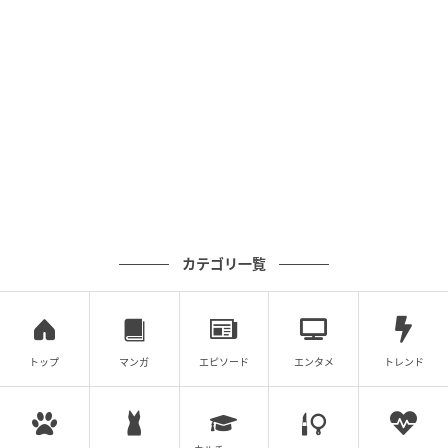
この形を利用して割り算を分数形式に直すと、面白い
ことが起こります。
5^3÷5^2
=5^3/5^2←割り算a÷bは分数a/bに直せる（b≠0の場合）
=(5×5×5)/(5×5)
=(5×1×1)/(1×1)←分子と分母を
5で二回割って約分
した
=5
カテゴリ一覧
トップ
マンガ
エピソード
エンタメ
トレンド