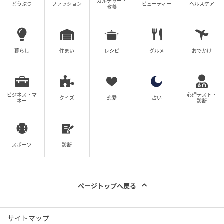
カルチャー・
どうぶつ
ファッション
ビューティー
ヘルスケア
教養
途中の約分で5×5が消えてしまい、残ったのは5だけで
す。
暮らし
住まい
レシピ
グルメ
おでかけ
このように考えれば、5を3個掛け合わせたり、2個掛
け合わせたりする計算をしなくてもよいのです。結局
ビジネス・マ
心理テスト・
クイズ
恋愛
占い
ネー
診断
5^3÷5^2は5^1に変形して計算できる
ということにな
りますね。
実は、「▲^●÷▲^□」の形をしている割り算は、
指
スポーツ
診断
数の引き算をする
と答えが出てくるのです。
ページトップへ戻る
▲^●÷▲^□
=▲^(●−□)
※▲≠0で、●と□は整数
サイトマップ