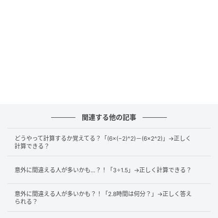
この問題のポイントは「
5^●÷5^□の形を利用するこ
と
」です。
まず、累乗の基本の計算ルールから復習していきまし
ょう。
【基本】累乗を掛け算に直して答えを出す
関連する他の記事
累乗
とは、
同じ数を何個か掛け合わせた計算
のことで
どうやって計算するか覚えてる？「(6×(−2)^2)－(6×2^2)」→正しく
す。何個掛け合わせるかは、
指数
という数で表しま
計算できる？
す。
意外に間違える人が多いかも…？！「3÷1.5」→正しく計算できる？
指数は本来、掛け合わせる数の右上に小さく書きま
す。ただし、上付き文字が使えないテキストなどで
意外に間違える人が多いかも？！「2.8時間は何分？」→正しく答え
られる？
は、
^
を使って指数を表すことがあります。本記事で