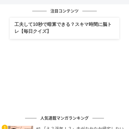
も、指数表現には^を使っています。
注目コンテンツ
工夫して10秒で暗算できる？スキマ時間に脳ト
レ【毎日クイズ】
同じ数を掛け合わせる計算なので、
累乗は掛け算に直
して計算ができます。
人気連載マンガランキング
<例>
2^3←2を3個掛け合わせる計算
#1 「え？浮気！？」夫がなかなか帰宅しない