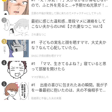
=2×2×2
ので、ふと外を見ると…→予期せぬ光景が！
=8
｜旦那の不倫が発覚して頭に来たのでメチャ
旦那の不倫が発覚して頭に来たのでメチャクチャにしてやった
クチャにしてやった
最初に感じた違和感…普段マメに連絡をして
今回の問題に出てくる5^3は、掛け合わせる数が5で、
こない夫からのLINE【され妻なつこ Vol.1】
指数は3です。同じく、5^2は掛け合わせる数が5で、
され妻なつこ
指数は2です。この情報から、累乗を掛け算に直して計
#1 子どもの実名と顔を晒すママ、大丈夫か
算してみましょう。
な？なんて心配していたら。
なお、
累乗は括弧が付いていない四則演算よりも先に
SNSに子供の顔を晒すママ
計算することが決まっています
。よって、今回の問題
#1 「ママ、生きてるよね？」寝ていると思
は次のように計算ができます。
って部屋を開けたら
ママが家出した
#1 出産の喜びに包まれたあの瞬間。我が子
（先に累乗の計算をする）
を一番最初に抱いたのは、夫の不倫相手でし
5^3←5を3個掛け合わせる計算
た。
助産師と不倫した夫の末路
=5×5×5
=125