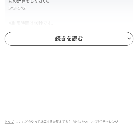
次の計算をしなさい。
5^3÷5^2
※制限時間は
10秒
です。
続きを読む
解答
正解は、「
5
」です。
制限時間内に計算ができたでしょうか？
次の「ポイント」では、累乗の計算の基本ルールを復
習しつつ、この問題をスピーディーに計算するための
工夫についても紹介します。ぜひ、ご覧ください。
トップ
これどうやって計算するか覚えてる？「5^3÷5^2」→10秒でチャレンジ
ポイント