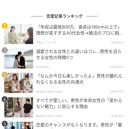
恋愛記事ランキング
「年収は最低800万、身長は180cm以上で」
理想が高すぎる40代女性→婚活のプロに相談
したところ…直面した“残酷な現実”
TRILL ニュース
2026.8.9
溺愛される女性との違いはコレ…男性を沼ら
せる女性の特徴5つ
KOIGAKU
2026.8.10
「なんか今日も楽しかったよ」男性が離れら
れなくなる女性の共通点
beauty news tokyo
2026.8.10
すべてが愛しい。男性が本命女性の「変わら
ない魅力」に安心する理由
beauty news tokyo
2026.8.9
恋愛のチャンスがなくなります。男性が「重