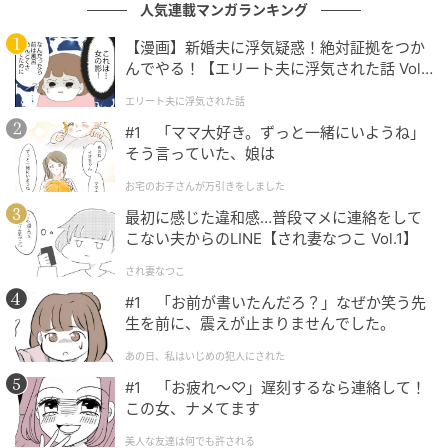
人気連載マンガランキング
ベビーカレンダー編集部
【漫画】新婚夫に浮気疑惑！絶対証拠をつか
んでやる！【エリート夫に浮気された話 Vol.
元記事で読む
1】
エリート夫に浮気された話
#1 「ママ大好き。ずっと一緒にいようね」
クリエイター情報
そう言っていた、娘は
ベビーカレンダー
お宅のお子さんが万引きをしました
ベビーカレンダーは妊娠・出産・育児の情報サイト
最初に感じた違和感…普段マメに連絡をして
です。みんなのクチコミや体験談から産婦人科検
こない夫からのLINE【され妻なつこ Vol.1】
索、おでかけ情報、離乳食レシピまで。月間利用者1
000万人以上。
され妻なつこ
作品をもっとみる
#1 「お前が書いたんだろ？」なぜか笑う先
生を前に、震えが止まりませんでした。
あの日、私はいじめの犯人にされた
の記事をもっとみる
#1 「お疲れ〜♡」遅刻するなら連絡して！
この女、ナメてます
美人な友達は何でも許される