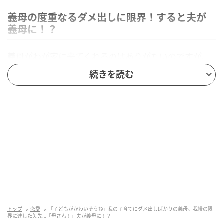
義母の度重なるダメ出しに限界！すると夫が
義母に！？
義母がわが家に来てくれるのはありがたいのですが、
子どもの育て方について口を出されることには悩んで
続きを読む
いました。特に食事の内容やお昼寝の時間については
指摘が多く、そのたびに私はうまく言い返すことがで
きません。
最初は「子どものことを思って言ってくれているのだ
から」と我慢していたものの、少しずつストレスが溜
まっていったのです。
そんなある日、義母から「こんな育て方では子どもが
かわいそう」と言われてしまいました。
トップ
恋愛
「子どもがかわいそうね」私の子育てにダメ出しばかりの義母。我慢の限
界に達した矢先…「母さん！」夫が義母に！？