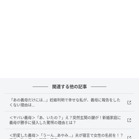
その言葉を聞いたとき、毎日一生懸命に向き合ってい
る自分の育児を否定されたような気がして、さすがに
限界を感じました。私が義母に思わず反論しようとし
たその矢先、驚くことに夫が先に「……なあ母さん！」
と義母に声をかけたのです。
そして「さっきから聞いていれば……妻も頑張ってるん
だから妻のやり方に口出ししないでほしい」とはっき
り伝えてくれたのです。
関連する他の記事
義母はとても驚いていた様子で、それからというもの
「あの義母だけには…」妊娠判明で幸せな私が、義母に報告をした
育児方針に干渉してくることはなくなりました。
くない理由は…
迷うことなく私の味方になり、しっかりとこちらの立
＜ヤバい義母＞「あ、いたの？」え？突然玄関の鍵が！新婚家庭に
義母が勝手に侵入した驚愕の理由とは？
場を守ってくれた夫の頼もしさには、本当に感謝して
います。おかげで日々のストレスがぐっと減り、以前
＜豹変した義母＞「うーん…あやみ…」夫が寝言で女性の名前を！？