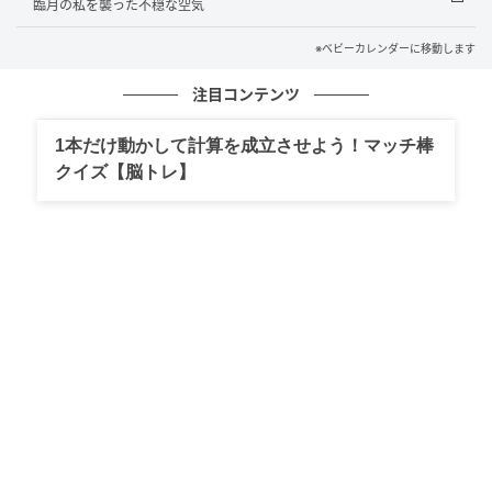
臨月の私を襲った不穏な空気
よりも心穏やかに育児ができるようになりました。
※ベビーカレンダーに移動します
適度な距離ができたことで、義母との関係も少しだけ
注目コンテンツ
風通しが良くなったように感じます。まずは夫と協力
1本だけ動かして計算を成立させよう！マッチ棒
しながら、自分たちの信じるやり方を大切にしていく
クイズ【脳トレ】
こと。今回の出来事を通して、夫婦でしっかりコミュ
ニケーションをとることの重要性を改めて実感してい
ます。
著者：上野美都／30代女性／最近マイホームを建てた
2人の子どもを育てるアラサーママ。趣味はお菓子作り
※ベビーカレンダーが独自に実施したアンケートで集
めた読者様の体験談をもとに記事化しています（回答
時期：2026年1月）
※AI生成画像を使用しています