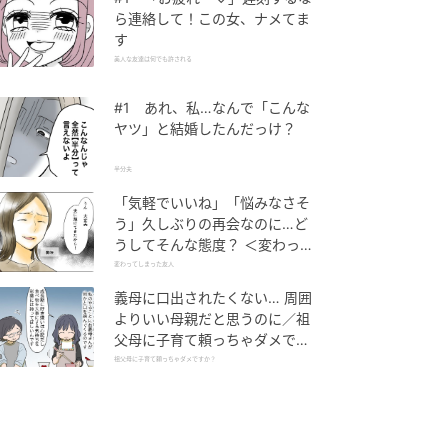
ら連絡して！この女、ナメてま
す
美人な友達は何でも許される
#1 あれ、私…なんで「こんな
ヤツ」と結婚したんだっけ？
半分夫
「気軽でいいね」「悩みなさそ
う」久しぶりの再会なのに…ど
うしてそんな態度？ ＜変わって
しまった友人 1話＞【ため息が
変わってしまった友人
こぼれる日には】
義母に口出されたくない… 周囲
よりいい母親だと思うのに／祖
父母に子育て頼っちゃダメです
か？（1）【私のママ友付き合
祖父母に子育て頼っちゃダメですか？
い事情 まんが】