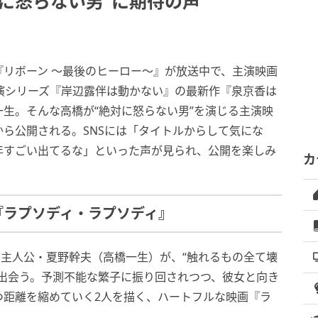
に怒らない男”に期待の声
リボーン ～最後のヒーロー～』が放送中で、主演映画
演シリーズ『岸辺露伴は動かない』の最新作『泉京香は
生。そんな高橋が“絶対に怒らない男”を演じる主演映
から公開される。SNSには「タイトルからして気にな
年すごい出てるな」といった声が見られ、公開を楽しみ
カ
『ラプソディ・ラプソディ』
る主人公・夏野幹夫（高橋一生）が、“触れるもの全て壊
出会う。予測不能な繁子に振り回されつつ、彼女と向き
つ距離を縮めていく2人を描く、ハートフルな映画『ラ