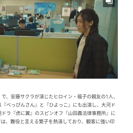
』で、安藤サクラが演じたヒロイン・福子の親友の1人、
は『べっぴんさん』と『ひよっこ』にも出演し、大河ド
朝ドラ『虎に翼』のスピンオフ『山田轟法律事務所』に
では、難役と言える繁子を熱演しており、観客に強い印