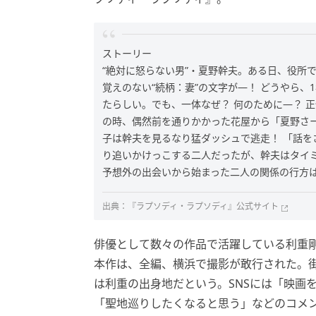
ストーリー
“絶対に怒らない男”・夏野幹夫。ある日、役所
覚えのない“続柄：妻”の文字が―！ どうやら、
たらしい。でも、一体なぜ？ 何のために―？ 
の時、偶然前を通りかかった花屋から「夏野さー
子は幹夫を見るなり猛ダッシュで逃走！ 「話
り追いかけっこする二人だったが、幹夫はタイ
予想外の出会いから始まった二人の関係の行方
出典：
『ラプソディ・ラプソディ』公式サイト
俳優として数々の作品で活躍している利重
本作は、全編、横浜で撮影が敢行された。
は利重の出身地だという。SNSには「映画
「聖地巡りしたくなると思う」などのコメ