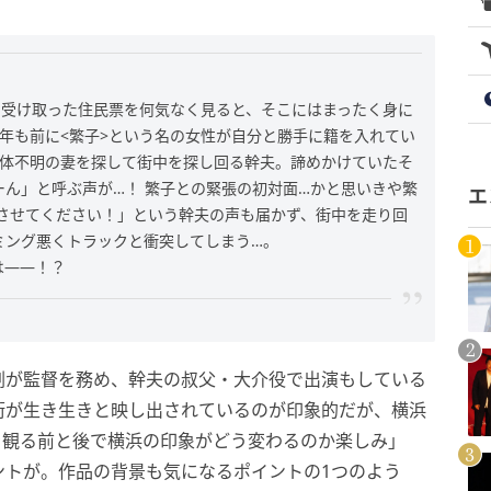
で受け取った住民票を何気なく見ると、そこにはまったく身に
1年も前に<繁子>という名の女性が自分と勝手に籍を入れてい
正体不明の妻を探して街中を探し回る幹夫。諦めかけていたそ
ん」と呼ぶ声が…！ 繁子との緊張の初対面…かと思いきや繁
エ
をさせてください！」という幹夫の声も届かず、街中を走り回
ミング悪くトラックと衝突してしまう…。
は――！？
剛が監督を務め、幹夫の叔父・大介役で出演もしている
街が生き生きと映し出されているのが印象的だが、横浜
を観る前と後で横浜の印象がどう変わるのか楽しみ」
ントが。作品の背景も気になるポイントの1つのよう