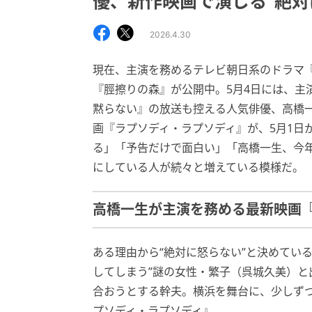
優、新作映画で演じる“絶対
2026.4.30
現在、主演を務めるテレビ朝日系のドラマ『
『脛擦りの森』が公開中。5月4日には、主
黙らない』の放送も控える人気俳優、高橋一
画『ラプソディ・ラプソディ』が、5月1日
る」「予告だけで面白い」「高橋一生、今
にしている人が続々と増えている模様だ。
高橋一生が主演を務める最新映画
ある理由から“絶対に怒らない”と決めてい
してしまう”謎の女性・繁子（呉城久美）と
合おうとする幹夫。横浜を舞台に、少しず
プソディ・ラプソディ』。