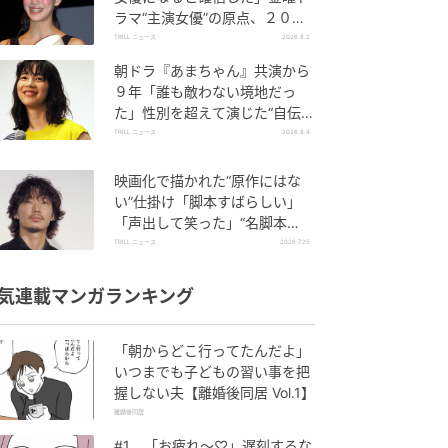
ラマ“主演女優”の原点、２０年
前アカデミー賞“５冠”達成の名
TRILL ニュース
2026.8.2
画
朝ドラ『あまちゃん』共演から
９年「誰も敵わない境地だっ
た」性別を超えて演じた“自伝エ
ッセイ”原作映画の主人公
TRILL ニュース
2026.8.4
映画化で描かれた“原作にはな
い”仕掛け「脚本すばらしい」
「声出して笑った」“名脚本
家”のオリジナル要素に賛辞の声
TRILL ニュース
2026.7.25
気連載マンガランキング
「朝からどこ行ってたんだよ」
いつまでも子どもの習い事を把
握しない夫【離婚後同居 Vol.1】
離婚後同居
#1 「お疲れ〜♡」遅刻するな