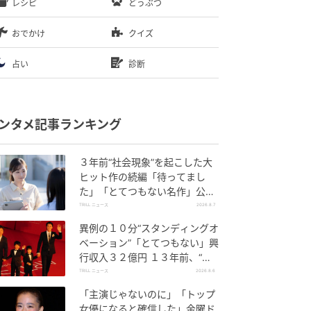
レシピ
どうぶつ
おでかけ
クイズ
占い
診断
ンタメ記事ランキング
３年前“社会現象”を起こした大
ヒット作の続編「待ってまし
た」「とてつもない名作」公開
直前“高まる”期待【夏・映画】
TRILL ニュース
2026.8.7
異例の１０分“スタンディングオ
ベーション”「とてつもない」興
行収入３２億円 １３年前、“世
界に衝撃”を与えた名作映画
TRILL ニュース
2026.8.6
「主演じゃないのに」「トップ
女優になると確信した」金曜ド