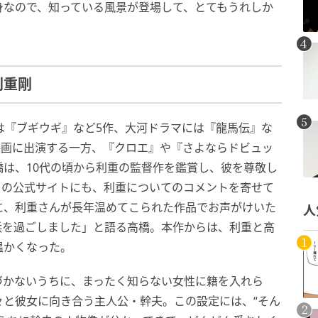
身なので、知っている風景が登場して、とてもうれしか
利重剛
は『ブギウギ』など5作、大河ドラマには『龍馬伝』な
映画に出演する一方、『クロエ』や『さよならドビュッ
は、10代の頃から利重の監督作を鑑賞し、彼を尊敬し
』の公式サイトにも、利重についてのコメントを寄せて
に、利重さんが長年温めてこられた作品でお声がけいた
人
浜を過ごしました」と語る高橋。本作からは、利重と高
温かくなった。
づかないうちに、まったく知らない女性に籍を入れら
々と彼女に向き合う主人公・幹夫。この設定には、“そん