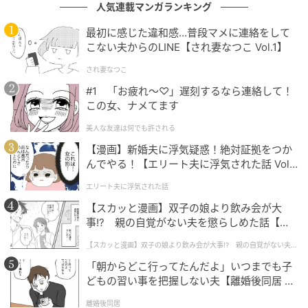
によって共感する幅が広がるからなのかもしれません
人気連載マンガランキング
ね。
最初に感じた違和感…普段マメに連絡をして
こない夫からのLINE【され妻なつこ Vol.1】
娘のために行動した母、母に感謝を伝えた娘、素敵な
され妻なつこ
関係性ですね。温かな気持ちになった、素晴らしい投
#1 「お疲れ〜♡」遅刻するなら連絡して！
稿でした。
この女、ナメてます
著者：minaduki23
美人な友達は何でも許される
【漫画】新婚夫に浮気疑惑！絶対証拠をつか
元記事で読む
んでやる！【エリート夫に浮気された話 Vol.
1】
エリート夫に浮気された話
クリエイター情報
【スカッと漫画】双子の娘より飲み会が大
ママリ
事!? 親の自覚がない夫を懲らしめた話【第1
話】
ママリ[mamari]は、妊活・妊娠・出産・子育ての疑
【スカッと漫画】双子の娘より飲み会が大事!? 親の自覚がない夫を
問や悩みをテーマに扱う情報サイトです。妊娠超初
懲らしめた話
「朝からどこ行ってたんだよ」いつまでも子
期症状や出産準備の悩み、また育児にまつわるお金
や教育の疑問や心配など、プレママ・ママの今と未
どもの習い事を把握しない夫【離婚後同居 Vo
来を共に過ごす情報サイトです。
l.1】
離婚後同居