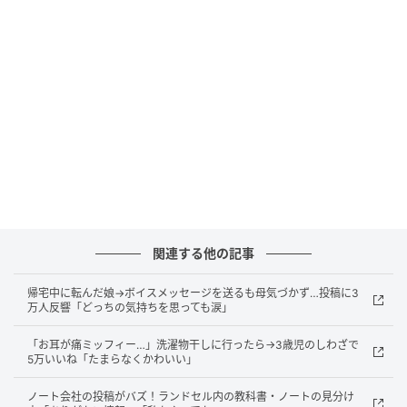
3歳で発症して、入院もしてたらしい。
つい最近知ったんだけど、
母、当時ブタクサ（喘息の原因にもなるやつ）を
近所で見つけるたびに自力で抜いて回ってたらしい。
ちょっと笑っちゃったけど、
同時に泣きそうにもなった。
お母さん、心配かけてごめんね。
そして、ありがとう。
関連する他の記事
その話を母にしたら
「そんなことあったっけ〜？もう忘れたよ〜笑」って。
帰宅中に転んだ娘→ボイスメッセージを送るも母気づかず…投稿に3
万人反響「どっちの気持ちを思っても涙」
娘が生まれて、私も母になった今。
「お耳が痛ミッフィー…」洗濯物干しに行ったら→3歳児のしわざで
当時の母の気持ちを思うと、胸がギュッとなる。
5万いいね「たまらなくかわいい」
お母さん、本当にありがとうね。
ノート会社の投稿がバズ！ランドセル内の教科書・ノートの見分け