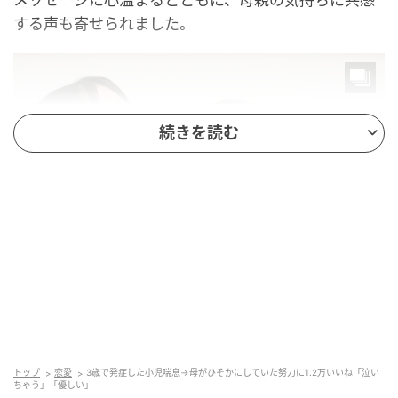
する声も寄せられました。
続きを読む
ママリ
トップ
恋愛
3歳で発症した小児喘息→母がひそかにしていた努力に1.2万いいね「泣い
小児喘息で母にたくさん迷惑をかけた私。
ちゃう」「優しい」