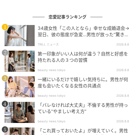
作品をもっとみる
恋愛記事ランキング
の記事をもっとみる
34歳女性「この人となら」幸せな成婚退会→
翌日、彼の態度が急変…男性が放った“驚きの
一言”に「誰も信じることができません」
TRILL ニュース
2026.8.8
第一印象がいい人は何が違う？自然と好感を
持たれる人の３つの習慣
beauty news tokyo
2026.8.8
一緒にいるだけで嬉しい気持ちに。男性が何
度も会いたくなる女性の共通点
beauty news tokyo
2026.8.8
「バレなければ大丈夫」不倫する男性が持っ
ている“やましい考え方”
beauty news tokyo
2026.8.8
「これ買っておいたよ」が増えていく。男性