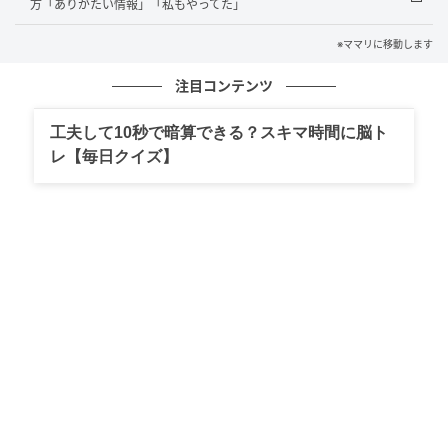
方「ありがたい情報」「私もやってた」
X「☺︎ちゃんすけ🎀スヴェ子Lv.❸🎊」
※ママリに移動します
（
https://x.com/sukegongon0401/status/1978453278808490382
，
2025年10月24日最終閲覧）
注目コンテンツ
小児喘息を3歳で発症し、入院をしたこともあるという
工夫して10秒で暗算できる？スキマ時間に脳ト
ちゃんすけさん。喘息の原因にもなるブタクサを、母
レ【毎日クイズ】
が近所で見つけるたび抜いて回ってくれていたことを
知ったそうです。きっと少しでも娘のためになるな
ら、という思いや心配もあったのでしょうね。母の子
への愛に、ぽかぽかと温かい気持ちになりました。
この投稿には「お母さんの『少しでも』と抜く気持
ち、泣けますね」「こういうのを見るたびに母目線の
共感をするようになった(私もひっこ抜いて回ると思
う)」といったコメントが寄せられていました。歳を重
ねるごとに涙もろくなるというのは、さまざまな経験