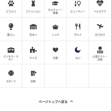
楽曲そのものは、90年代らしい華やかなシンセサイザ
ーと、後藤次利特有のドライヴ感のあるベースライン
カルチャー・
どうぶつ
ファッション
ビューティー
ヘルスケア
教養
が心地よい、上質なポップ・チューンに仕上がってい
る。高山理衣の危ういボーカルを、国生と室井が支え
るという構図は、今聴き返すと、奇妙な調和と愛おし
暮らし
住まい
レシピ
グルメ
おでかけ
さを感じさせる。
表現者の業が刻んだ、記録より深い爪痕
ビジネス・マ
心理テスト・
クイズ
恋愛
占い
ネー
診断
あれほどまでに騒がしく、そして泥臭く音楽に向き合
った時代がかつて存在した。南々見一也というプロデ
スポーツ
診断
ューサーが仕掛けたこの実験は、バラエティと音楽を
融合させ、視聴者を共犯者へと仕立て上げるという、
当時のテレビマンたちの並々ならぬ執念の結晶であっ
ページトップへ戻る
た。