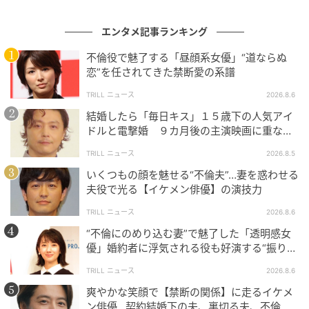
言葉も文化も異なる地で、拙いながらも懸命に歌を届
ける姿は、バラエティという虚構の中に「剥き出しの
エンタメ記事ランキング
真実」を宿らせた。完璧な技術よりも、そこに存在す
不倫役で魅了する「昼顔系女優」“道ならぬ
る必死さが、国境を越えた共感を呼ぶ。この「未完成
恋”を任されてきた禁断愛の系譜
の輝き」をエンターテインメントへと昇華させる手法
TRILL ニュース
2026.8.6
は、後のアイドルグループや企画ユニットのあり方に
結婚したら「毎日キス」１５歳下の人気アイ
多大な影響を与えることになる。
ドルと電撃婚 ９カ月後の主演映画に重なっ
た生き方
TRILL ニュース
2026.8.5
いくつもの顔を魅せる“不倫夫”…妻を惑わせる
敗者の轍が描いた、黄金時代へと続く鮮烈な
夫役で光る【イケメン俳優】の演技力
導火線
TRILL ニュース
2026.8.6
日本でのデビューを果たしたMcKeeの前に立ちはだか
“不倫にのめり込む妻”で魅了した「透明感女
優」婚約者に浮気される役も好演する“振り
ったのは、同じ番組から誕生した「敗者」たちのユニ
幅”がスゴイ
ット、ポケットビスケッツであった。両ユニットに課
TRILL ニュース
2026.8.6
された「500円CD対決」という非情なルール。それ
爽やかな笑顔で【禁断の関係】に走るイケメ
ン俳優…契約結婚下の夫、裏切る夫、不倫相