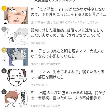
My Heart』の制作陣は、極めて重厚であった。作曲と
#1 「え？浮気！？」夫がなかなか帰宅しない
編曲を担当したのは、80年代から数々のヒット曲を世
ので、ふと外を見ると…→予期せぬ光景が！
に送り出してきた名匠・後藤次利。南々見一也が綴っ
｜旦那の不倫が発覚して頭に来たのでメチャ
旦那の不倫が発覚して頭に来たのでメチャクチャにしてやった
クチャにしてやった
た歌詞は、プロデューサーとしての視点と、どこか演
最初に感じた違和感…普段マメに連絡をして
者としての照れ隠しが混ざり合った、瑞々しくもスト
こない夫からのLINE【され妻なつこ Vol.1】
レートな情動を映し出していた。
され妻なつこ
しかし、肝心のレコーディング現場では、テレビ的な
#1 子どもの実名と顔を晒すママ、大丈夫か
な？なんて心配していたら。
「お約束」を凌駕する現実が待っていた。国生さゆり
や室井滋は安定した歌唱力を披露したが、歌手経験を
SNSに子供の顔を晒すママ
全く持たない高山理衣の歌声は、お世辞にも洗練され
#1 「ママ、生きてるよね？」寝ていると思
ているとは言い難い状態であった。フィリピンでの先
って部屋を開けたら
行発売を目指した現地のスタッフが、そのあまりに素
ママが家出した
朴すぎる歌声に苦笑を浮かべたという逸話は、当時の
#1 出産の喜びに包まれたあの瞬間。我が子
番組の空気感を象徴している。
を一番最初に抱いたのは、夫の不倫相手でし
た。
助産師と不倫した夫の末路
それでも、番組はMcKeeをフィリピンへと送り出す。