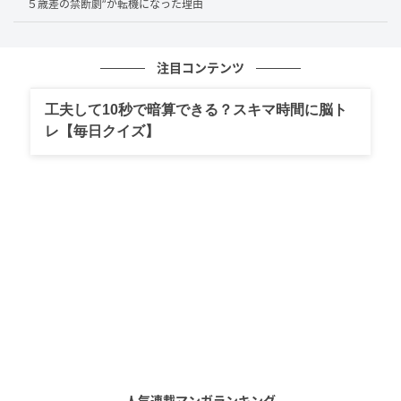
５歳差の禁断劇”が転機になった理由
注目コンテンツ
工夫して10秒で暗算できる？スキマ時間に脳ト
レ【毎日クイズ】
国生さゆり-2000年撮影(C)SANKEI
残酷な選考が引き起こした、奇跡的なまでの
感情の暴発
McKeeのデビューに向けて用意した楽曲『Can't Stop
人気連載マンガランキング