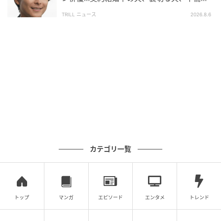
は、どちらか一方が生き残り、もう一方が消え去ると
手を演じ分けた俳優の危うい魅力
いう、文字通りの生存競争であった。
TRILL ニュース
2026.8.6
結果として、McKeeはこの対決に敗北し、ユニットと
しての活動は自然消滅という形で幕を閉じる。しか
し、この敗北こそが、番組全体の熱量を頂点へと押し
上げる結果となった。McKeeという「正規ルート」が
散ったからこそ、千秋たちの「逆襲の物語」は、より
一層の切実さと爆発力を伴って視聴者に受け入れられ
たのだ。
McKeeという存在がなければ、ポケットビスケッツが
カテゴリ一覧
100万枚を超えるセールスを記録することも、ブラッ
クビスケッツがアジアを席巻することもなかっただろ
う。
彼女たちが残した『Can't Stop My Heart』という
一曲は、まさに巨大な火柱を上げるための火種であっ
トップ
マンガ
エピソード
エンタメ
トレンド
た。