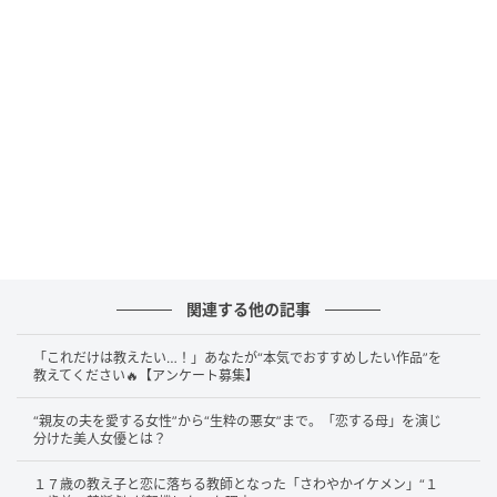
この選考の裏側で、音楽の神様はあまりにも残酷で、
そして劇的な脚本を用意していた。出演者の中で唯
一、
歌手という職業に対して本気の志を抱いていた千
秋が、選考から漏れるという事態が発生
する。当然、
自分が選ばれると信じて疑わなかった千秋が、カメラ
の前で隠すことなく流した大粒の涙。この「本気の挫
折」を目撃した
内村光良が、即座に手を差し伸べ、
「第二のマモー・ミモーを作ってやる」と宣言した瞬
間、ポケットビスケッツという伝説が胎動を開始した
のである。
関連する他の記事
「これだけは教えたい…！」あなたが“本気でおすすめしたい作品”を
教えてください🔥【アンケート募集】
“親友の夫を愛する女性”から“生粋の悪女”まで。「恋する母」を演じ
分けた美人女優とは？
１７歳の教え子と恋に落ちる教師となった「さわやかイケメン」“１