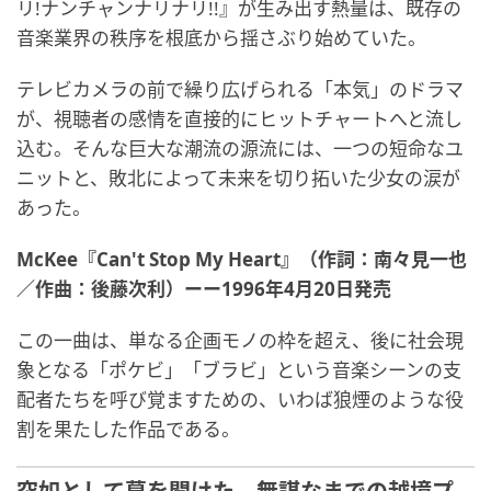
リ!ナンチャンナリナリ!!』が生み出す熱量は、既存の
音楽業界の秩序を根底から揺さぶり始めていた。
テレビカメラの前で繰り広げられる「本気」のドラマ
が、視聴者の感情を直接的にヒットチャートへと流し
込む。そんな巨大な潮流の源流には、一つの短命なユ
ニットと、敗北によって未来を切り拓いた少女の涙が
あった。
McKee『Can't Stop My Heart』（作詞：南々見一也
／作曲：後藤次利）ーー1996年4月20日発売
この一曲は、単なる企画モノの枠を超え、後に社会現
象となる「ポケビ」「ブラビ」という音楽シーンの支
配者たちを呼び覚ますための、いわば狼煙のような役
割を果たした作品である。