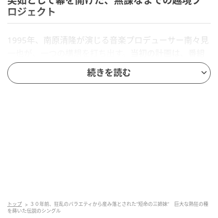
突如として幕を開けた、無謀なまでの越境プ
ロジェクト
1995年、南原清隆が演じる音楽プロデューサー南々見
一也が、一つの構想を打ち出す。
当初の計画は、番組
内で人気を博していた高山理衣のソロデビュー
であっ
続きを読む
た。しかし、制作側の意図やレコード会社からの強い
要請が重なり、急遽、女性3人組ユニットへの再編を余
儀なくされる。この突発的な方針転換こそが、後のJ-
POP史に刻まれるドラマの引き金となった。
メンバー選考の場には、
元おニャン子クラブの国生さ
ゆり、そして女優として唯一無二の存在感を放ってい
た室井滋
が顔を揃える。高山理衣を含めたこの3人が、
ユニット「McKee」としての看板を背負うことになっ
た。ユニット名は、高山理衣が身近にあった油性マジ
トップ
３０年前、狂乱のバラエティから産み落とされた“短命の三姉妹” 巨大な熱狂の種
ックを眺めて発した直感的な命名に由来する。
を蒔いた伝説のシングル