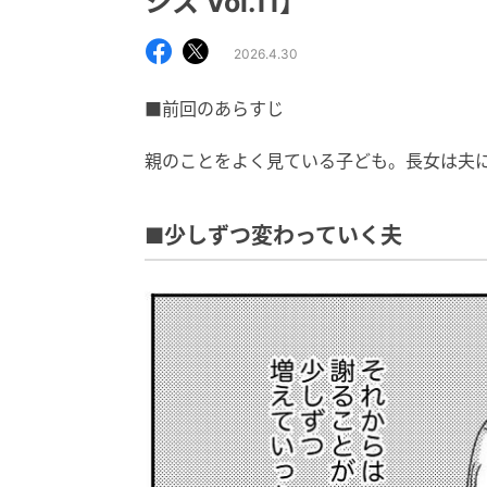
シス Vol.11】
2026.4.30
■前回のあらすじ
親のことをよく見ている子ども。長女は夫
■少しずつ変わっていく夫