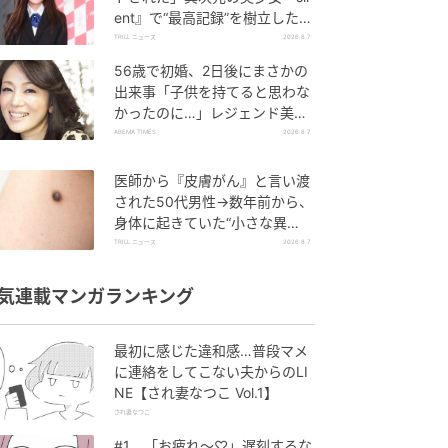
ent』で“最高記録”を樹立した
「反則級」の【トップ女優】
TRILL ニュース
2026.8.7
56歳で初婚、2日後にまさかの
出来事「子供を持てると思わな
かったのに…」レジェンド美魔
女が当時の心境を告白
ABEMA TIMES
2026.8.7
医師から『皮膚がん』と言い渡
された50代男性→数年前から、
身体に起きていた“小さな異
変”に「あのとき受診していれ
TRILL ニュース
2026.8.7
ば…」
気連載マンガランキング
最初に感じた違和感…普段マメ
に連絡をしてこない夫からのLI
NE【され妻なつこ Vol.1】
され妻なつこ
#1 「お疲れ〜♡」遅刻するな