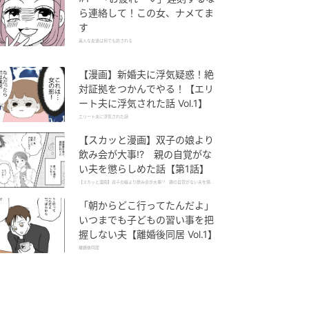
ら連絡して！この女、ナメてま
す
美人な友達は何でも許される
【漫画】新婚夫に浮気疑惑！絶
対証拠をつかんでやる！【エリ
ート夫に浮気された話 Vol.1】
エリート夫に浮気された話
【スカッと漫画】双子の娘より
飲み会が大事!? 親の自覚がな
い夫を懲らしめた話【第1話】
【スカッと漫画】双子の娘より飲み会が大事!? 親の自覚がない夫を懲ら
しめた話
「朝からどこ行ってたんだよ」
いつまでも子どもの習い事を把
握しない夫【離婚後同居 Vol.1】
離婚後同居