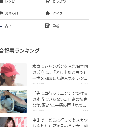
レシピ
どうぶつ
おでかけ
クイズ
占い
診断
合記事ランキング
水筒にシャンパンを入れ保育園
の送迎に…「アル中だと思う」
一世を風靡した超人気タレン
ト、酒漬けだった日々を告白
ABEMA TIMES
2026.8.7
「先に車行ってエンジンつける
の本当にいらない…」妻の切実
な“お願い”に共感の声「気づか
ないんですよね…」
TRILL ニュース
2026.8.8
中１で「どこに行ってもスカウ
トされた」異次元の美少女『sil