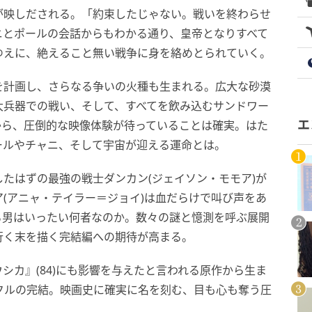
が映しだされる。「約束したじゃない。戦いを終わらせ
ニとポールの会話からもわかる通り、皇帝となりすべて
ゆえに、絶えること無い戦争に身を絡めとられていく。
を計画し、さらなる争いの火種も生まれる。広大な砂漠
大兵器での戦い、そして、すべてを飲み込むサンドワー
から、圧倒的な映像体験が待っていることは確実。はた
エ
ールやチャニ、そして宇宙が迎える運命とは。
たはずの最強の戦士ダンカン(ジェイソン・モモア)が
(アニャ・テイラー＝ジョイ)は血だらけで叫び声をあ
る男はいったい何者なのか。数々の謎と憶測を呼ぶ展開
行く末を描く完結編への期待が高まる。
シカ』(84)にも影響を与えたと言われる原作から生ま
タクルの完結。映画史に確実に名を刻む、目も心も奪う圧