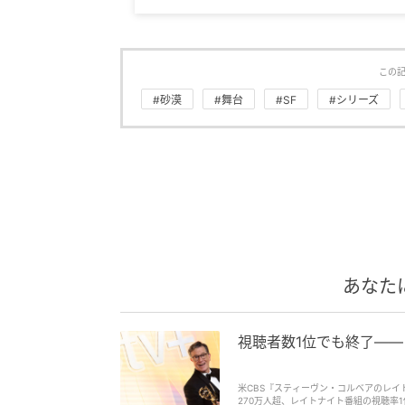
この
#砂漠
#舞台
#SF
#シリーズ
あなた
視聴者数1位でも終了—
米CBS『スティーヴン・コルベアのレイ
270万人超、レイトナイト番組の視聴率