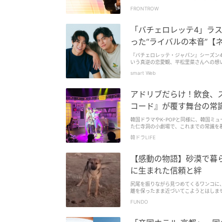
FRONTROW
「バチェロレッテ4」ラ
った“ライバルの本音”【
『バチェロレッテ・ジャパン』シーズン4
いう真逆の恋愛観、平松里菜さんへの想
smart Web
アドリブだらけ！飲食、
コード』が覆す舞台の常
韓国ドラマやK-POPと同様に、韓国ミ
た仁寺洞の小劇場で、これまでの常識を
韓ドラLIFE
【感動の物語】砂漠で暮
に生まれた信頼と絆
尻尾を振りながら見つめてくるワンコに、「
離を保ったまま近づいてこようとはしませ
FUNDO