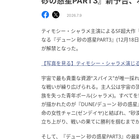
砂の惑星PART3』新予告
2026.7.9
ティモシー・シャラメ主演によるSF超大作
なる『デューン 砂の惑星PART3』(12月
が解禁となった。
【写真を見る】ティモシー・シャラメ演じ
宇宙で最も貴重な資源“スパイス”が唯一採
な戦いが繰り広げられる。主人公は宇宙の
族を失った青年ポール(シャラメ)。すべて
が描かれたのが『DUNE/デューン 砂の惑星』(
命の女性チャニ(ゼンデイヤ)と結ばれ、“
立ち上がり、戦いの果てに勝利を掴むまで
そして、『デューン 砂の惑星PART3』の