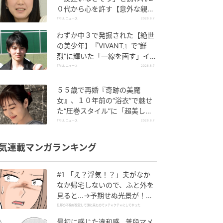
０代から心を許す【意外な親友
芸人】とは？
TRILL ニュース
2026.8.7
わずか中３で発掘された【絶世
の美少年】『VIVANT』で“鮮
烈”に輝いた「一線を画す」イケ
メン俳優
TRILL ニュース
2026.8.7
５５歳で再婚『奇跡の美魔
女』、１０年前の“浴衣”で魅せ
た“圧巻スタイル”に「超美し
い」「うっとり」
TRILL ニュース
2026.8.7
気連載マンガランキング
#1 「え？浮気！？」夫がなか
なか帰宅しないので、ふと外を
見ると…→予期せぬ光景が！｜
旦那の不倫が発覚して頭に来た
旦那の不倫が発覚して頭に来たのでメチャクチャにしてやった
のでメチャクチャにしてやった
最初に感じた違和感…普段マメ