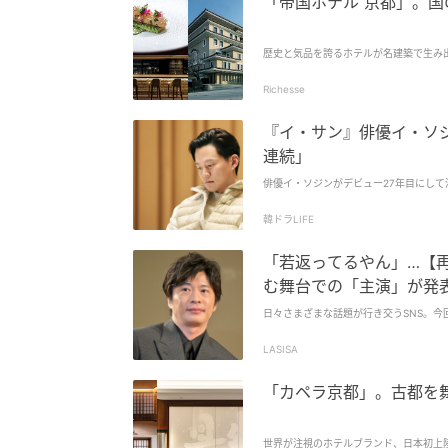
「帝国ホテル 京都」。
歴史と気品を誇るホテルが名建築で生み
Richesse
『イ・サン』俳優イ・ソ
連続」
俳優イ・ソジンがデビュー27年目にして
韓ドラLIFE
「若返ってるやん」…【再
む舞台での「主演」が発
日々さまざまな話題が行き交うSNS。
LASISA
「カペラ京都」。古都を
世界が注視のホテルブランド、日本初上