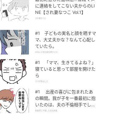
に連絡をしてこない夫からのLI
NE【され妻なつこ Vol.1】
され妻なつこ
#1 子どもの実名と顔を晒すマ
マ、大丈夫かな？なんて心配し
ていたら。
SNSに子供の顔を晒すママ
#1 「ママ、生きてるよね？」
寝ていると思って部屋を開けた
ら
ママが家出した
#1 出産の喜びに包まれたあ
の瞬間。我が子を一番最初に抱
いたのは、夫の不倫相手でし
た。
助産師と不倫した夫の末路