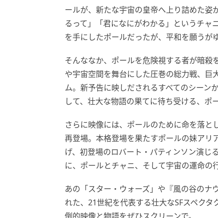
ールが、新たな宇宙の皇帝へ上り詰めた姿
るって」「君になにがわかる」というチャ
を手にしたポールだったが、平和を願うが
そんななか、ポールを危険視する者が暗殺
や宇宙空間を舞台にした圧巻の総力戦、巨
ム。新予告に映しだされるすべてのシーン
して、壮大な物語の果てに待ち受ける、ポ
さらに映像には、ポールのために命を落とし
再登場。本格登場を果たすポールの妹アリア
げ、初登場のロバート・パティンソン演じ
に、ポールとチャニ、そして宇宙の運命の
あの「スター・ウォーズ」や『風の谷のナウ
れた、21世紀を代表する壮大なSFスペク
倒的映像と物語をぜひスクリーンで。