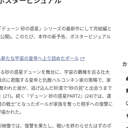
、ポスタービジュアル
「デューン 砂の惑星」シリーズの最新作にして完結編と
18日公開)。このたび、本作の新予告、ポスタービジュアル
る新たな宇宙の皇帝へ上り詰めたポール
カ
れる砂の惑星デューンを舞台に、宇宙の覇権を巡る壮大
頂点に君臨する皇帝と仇敵ハルコンネン家の策略で、家
を奪われた彼が、逃げ込んだ砂漠で“砂の民”と出会うまで
21)。続く『デューン 砂の惑星PART2』(24)では、運
砂漠の戦士”となったポールが家族を奪った相手への復讐に
が描かれた。
最新映像では、復讐を果たし、戦いを終わらせたはずのポ