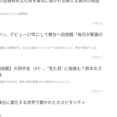
国の登録有形文化財を舞台に紡がれる新たな贅沢の物語
出すおもてなしの新境地
2026.5.8
ジン、デビュー27年にして舞台へ初挑戦「毎日が緊張の
演劇に初挑戦する。全22公演をワンキャストで出演するとして、驚きを集めている。
2026.5.7
始動】の田中圭（41）、“見た目” に指摘も？鈴木おさ
表
今回紹介するのは、舞台主演が発表された田中圭さんについて。
2026.5.7
舞台に進化する世界で磨かれたホスピタリティ
陸