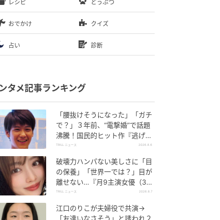
レシピ
どうぶつ
おでかけ
クイズ
占い
診断
ンタメ記事ランキング
「腰抜けそうになった」「ガチ
で？」３年前、“電撃婚”で話題
沸騰！国民的ヒット作『逃げ
恥』で異彩放った【国宝級イケ
TRILL ニュース
2026.8.6
メン】
破壊力ハンパない美しさに「目
の保養」「世界一では？」目が
離せない…『月9主演女優（34
歳）』“極上”美ショットがすご
TRILL ニュース
2026.8.7
い
江口のりこが夫婦役で共演→
「友達いなさそう」と誘われ２