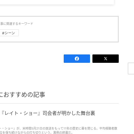
記事に関連するキーワード
#シーン
におすすめの記事
—『レイト・ショー』司会者が明かした舞台裏
ト・ショー』が、米時間5月21日の放送をもって11年の歴史に幕を閉じる。平均視聴者数
1位を保ち続けながらの打ち切りという、異例の終幕だ。