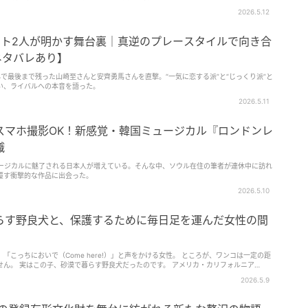
2026.5.12
スト2人が明かす舞台裏｜真逆のプレースタイルで向き合
ネタバレあり】
で最後まで残った山崎至さんと安齊勇馬さんを直撃。“一気に恋する派”と“じっくり派”と
い、ライバルへの本音を語った。
2026.5.11
スマホ撮影OK！新感覚・韓国ミュージカル『ロンドンレ
識
ュージカルに魅了される日本人が増えている。そんな中、ソウル在住の筆者が連休中に訪れ
覆す衝撃的な作品に出会った。
2026.5.10
らす野良犬と、保護するために毎日足を運んだ女性の間
こっちにおいで（Come here!）」と声をかける女性。 ところが、ワンコは一定の距
ん。 実はこの子、砂漠で暮らす野良犬だったのです。 アメリカ・カリフォルニア…
2026.5.9