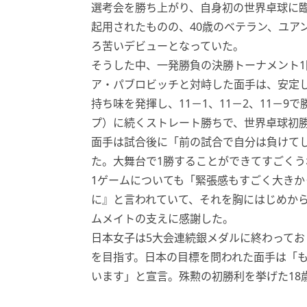
選考会を勝ち上がり、自身初の世界卓球に
起用されたものの、40歳のベテラン、ユア
ろ苦いデビューとなっていた。
そうした中、一発勝負の決勝トーナメント1
ア・パブロビッチと対峙した面手は、安定
持ち味を発揮し、11－1、11－2、11－
プ）に続くストレート勝ちで、世界卓球初勝
面手は試合後に「前の試合で自分は負けて
た。大舞台で1勝することができてすごくう
1ゲームについても「緊張感もすごく大きか
に』と言われていて、それを胸にはじめか
ムメイトの支えに感謝した。
日本女子は5大会連続銀メダルに終わっており
を目指す。日本の目標を問われた面手は「
います」と宣言。殊勲の初勝利を挙げた18