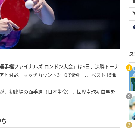
ス
界卓球選手権ファイナルズ ロンドン大会
」は5日、決勝トーナ
アと対戦。マッチカウント3ー0で勝利し、ベスト16進
が、初出場の
面手凛
（日本生命）。世界卓球初白星を
勝ち