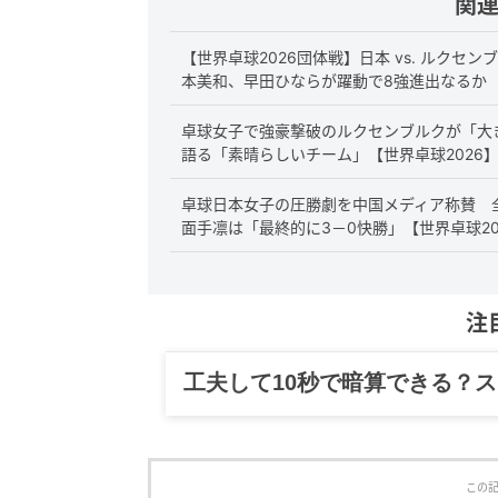
関
【世界卓球2026団体戦】日本 vs. ルク
本美和、早田ひならが躍動で8強進出なるか
卓球女子で強豪撃破のルクセンブルクが「大
語る「素晴らしいチーム」【世界卓球2026
卓球日本女子の圧勝劇を中国メディア称賛 
面手凛は「最終的に3－0快勝」【世界卓球20
注
グルメ、ギャグ、子育て、旅行
この