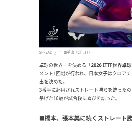
SPREAD
： 面手凛（C）ITTF
卓球の世界一を決める「
2026 ITTF世
メント1回戦が行われ、日本女子はクロアチ
出を決めた。
3番手に起用されストレート勝ちを飾ったの
挙げた18歳が試合後に喜びを語った。
■橋本、張本美に続くストレート