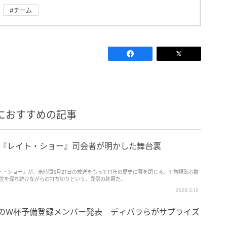
#チーム
におすすめの記事
—『レイト・ショー』司会者が明かした舞台裏
ト・ショー』が、米時間5月21日の放送をもって11年の歴史に幕を閉じる。平均視聴者数
1位を保ち続けながらの打ち切りという、異例の終幕だ。
2026.5.12
人のW杯予備登録メンバー発表 ディバラらがサプライズ