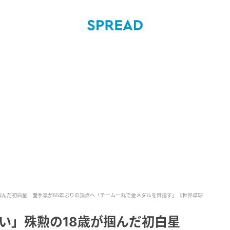
掴んだ初白星 面手凛が55年ぶりの頂点へ「チーム一丸で金メダルを目指す」【世界卓球
しい」殊勲の18歳が掴んだ初白星