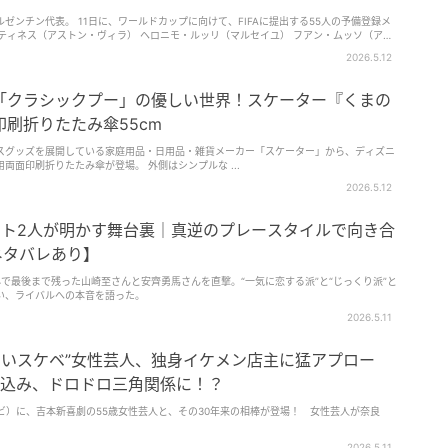
ゼンチン代表。 11日に、ワールドカップに向けて、FIFAに提出する55人の予備登録メ
ティネス（アストン・ヴィラ） ヘロニモ・ルッリ（マルセイユ） フアン・ムッソ（アト
ス（クリスタル・パレス） ファクンド・カンベセス（ラシン・クラブ） サンティアゴ・
2026.5.12
スティン・ギアイ（パルメイラス） ゴンサロ・モンティエル（リーベル・プレート） ナ
ー） ニコラス・カパルド（ハンブルガーSV） ケビン・マカリステル（ユニオン・サン
・クアルタ（リーベル・プレート） マルコス・セネシ（ボーンマス） リサンドロ・マル
「クラシックプー」の優しい世界！スケーター『くまの
ド） ニコラス・オタメンディ（ベンフィカ） ヘルマン・ペッセーラ（リーベル・プレー
ユ） クリスティアン・ロメロ（トッテナム） ラウタロ・ディロッロ（ボカ・ジュニオル
刷折りたたみ傘55cm
クンド・メディーナ（マルセイユ） マルコス・アクーニャ（リーベル・プレート） ニコラ
ル・ロハス（ラシン・クラブ） マキシモ・ペローネ（コモ） レアンドロ・パレデス（ボ
スグッズを展開している家庭用品・日用品・雑貨メーカー「スケーター」から、ディズニ
アニバル・モレーノ（リーベル・プレート） ミルトン・デルガド（ボカ） アラン・バレラ
面印刷折りたたみ傘が登場。 外側はシンプルな ...
（レヴァークーゼン） ロドリゴ・デパウル（インテル・マイアミ） エセキエル・パラシ
2026.5.12
ルナンデス（チェルシー） アレクシス・マカリステル（リヴァプール） ジョヴァニ・ロ
ンゲス（ノッティンガム・フォレスト） エミリアーノ・ブエンディア（アストン・ヴィ
ール） リオネル・メッシ（インテル・マイアミ） ニコラス・パス（コモ） フランコ・マ
スト2人が明かす舞台裏｜真逆のプレースタイルで向き合
ティアゴ・アルマダ（アトレティコ・マドリー） トマス・アランダ（ボカ） ニコラス・
 アレハンドロ・ガルナチョ（チェルシー） ジュリアーノ・シメオネ（アトレティコ・マ
ネタバレあり】
 クラウディオ・エチェベリ（ジローナ） ジャンルカ・プレスティアーニ（ベンフィカ）
 ラウタロ・マルティネス（インテル・ミラノ） ホセ・マヌエル・ロペス（パルメイラ
で最後まで残った山崎至さんと安齊勇馬さんを直撃。“一気に恋する派”と“じっくり派”と
・マドリー） マテオ・ペレグリーノ（パルマ） 『TyC Sports』は、パウロ・ディバラ
い、ライバルへの本音を語った。
レス）、バレンティン・カステジャノス（ウェストハム）が外れたのはサプライズとして
スなどでも活躍したスター選手だが、代表では重用されておらず、2024年以降は招集され
2026.5.11
試合出場がない24歳FWペレグリーノと23歳MFソウレのリスト入りも驚きのようだ。た
絞り込みがさらに行われる。 祖父を女が射殺…アルゼンチン代表、貧しさから這い上が
ついスケベ”女性芸人、独身イケメン店主に猛アプロー
大会のグループステージでアルジェリア、オーストリア、ヨルダンと対戦する。 筆者：井
り込み、ドロドロ三角関係に！？
ビ）に、吉本新喜劇の55歳女性芸人と、その30年来の相棒が登場！ 女性芸人が奈良
2026.5.11