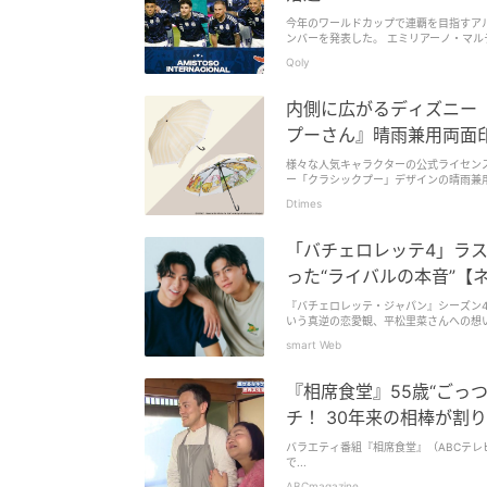
今年のワールドカップで連覇を目指すアル
ンバーを発表した。 エミリアーノ・マル
レティコ・マドリー） ワルテル・ベニテ
Qoly
ベルトラン（リーベル・プレート） アグ
ウエル・モリーナ（アトレティコ・マドリ
＝ジロワーズ） ルーカス・マルティネス
内側に広がるディズニー
ティネス（マンチェスター・ユナイテッ
ト） レオナルド・バレルディ（マルセイ
プーさん』晴雨兼用両面印
ス） ザイド・ロメロ（ヘタフェ） ファ
ス・タグリアフィコ（リヨン） ガブリエ
様々な人気キャラクターの公式ライセン
カ） ギド・ロドリゲス（バレンシア） 
ー「クラシックプー」デザインの晴雨兼用両
（ポルト） エセキエル・フェルナンデス
Dtimes
オス（レヴァークーゼン） エンソ・フェ
チェルソ（ベティス） ニコラス・ドミ
ラ） バレンティン・バルコ（ストラスブ
「バチェロレッテ4」ラ
スタントゥオーノ（レアル・マドリー） 
ゴンサレス（アトレティコ・マドリー）
った“ライバルの本音”【
ドリー） マティアス・ソウレ（ローマ）
サンティアゴ・カストロ（ボローニャ）
『バチェロレッテ・ジャパン』シーズン4
ス） フリアン・アルバレス（アトレティコ
いう真逆の恋愛観、平松里菜さんへの想
（ローマ）、アンヘル・コレア（ティグ
いる。 32歳のディバラは、ユヴェント
smart Web
ていなかった。 一方、フル代表ではまだ
だ、ここから26人の本大会メンバーへの
『相席食堂』55歳“ごっ
った壮絶人生の5人 アルゼンチンは、今
上大輔（編集部）
チ！ 30年来の相棒が割
バラエティ番組『相席食堂』（ABCテレ
で...
ABCmagazine