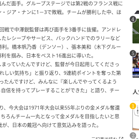
臨んだ面手。グループステージでは第2戦のフランス戦に
ン・ジア・ナンに1－3で敗戦。チームが勝利した中、ほ
回戦で中澤鋭監督は再び面手を3番手に抜擢。アンドレ
したレシーブやサービス、バックハンドでのラリーなど
9で勝利。橋本帆乃香（デンソー）、張本美和（木下グルー
利を掴み、日本をベスト16進出に導いた。
しまっていたんですけど、監督が今日起用してくださっ
れしい気持ち」と振り返り、9連続ポイントを奪った第
ったんですけど、みんなに『楽しんでやってくるよう
ら自信を持ってプレーすることができた」と語り、チー
人
、今大会は1971年大会以来55年ぶりの金メダル奪還
もちろんチーム一丸となって金メダルを目指したいと思
歳が、日本の戴冠へ向けて意気込みを語った。