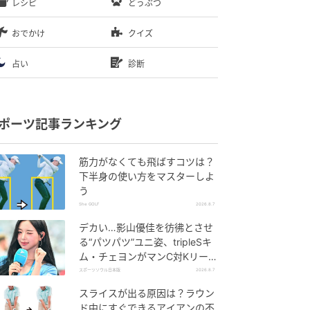
レシピ
どうぶつ
おでかけ
クイズ
占い
診断
ポーツ記事ランキング
筋力がなくても飛ばすコツは？
下半身の使い方をマスターしよ
う
She GOLF
2026.8.7
デカい…影山優佳を彷彿とさせ
る“パツパツ”ユニ姿、tripleSキ
ム・チェヨンがマンC対Kリーグ
選抜に登場
スポーツソウル日本版
2026.8.7
スライスが出る原因は？ラウン
ド中にすぐできるアイアンの不