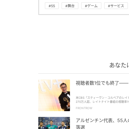
#55
#舞台
#ゲーム
#サービス
あなた
視聴者数1位でも終了—
米CBS『スティーヴン・コルベアのレイ
270万人超、レイトナイト番組の視聴率
FRONTROW
アルゼンチン代表、55
落選