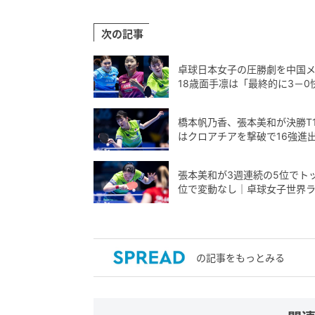
次の記事
卓球日本女子の圧勝劇を中国
18歳面手凛は「最終的に3－0
橋本帆乃香、張本美和が決勝T
はクロアチアを撃破で16強進出
張本美和が3週連続の5位でトッ
位で変動なし｜卓球女子世界ラン
の記事をもっとみる