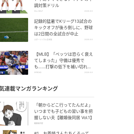
調対策ドリル
She GOLF
2026.8.6
記録的猛暑でKリーグ13試合の
キックオフが後ろ倒しに、野球
は2日間の全試合が中止
スポーツソウル日本版
2026.8.6
【MLB】「ベッツは恐らく衰え
てしまった」守備は優秀で
も……打撃の低下を補い切れ
ず 地元メディアが議論「未来
SPREAD
2026.8.6
の遊撃手を探し始めるべき」
気連載マンガランキング
「朝からどこ行ってたんだよ」
いつまでも子どもの習い事を把
握しない夫【離婚後同居 Vol.1】
離婚後同居
#1 お義姉さんたちくるって、