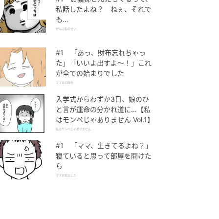
私話したよね？ ねぇ、それで
も…
ぜんぶ私のせい
#1 「あっ、財布忘れちゃっ
た」「いいよ出すよ〜！」これ
が全ての始まりでした
ママ友の財布
入学式からわずか3日、娘のひ
と言が運命の分かれ道に…【私
はモンペじゃありません Vol.1】
私はモンペじゃありません
#1 「ママ、生きてるよね？」
寝ていると思って部屋を開けた
ら
ママが家出した