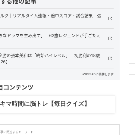
連する他の記事
センブルク｜リアルタイム速報・途中スコア・試合結果 張
きなドラマを生み出す」 62歳レジェンドが手ごたえ
】
全勝の張本美和は「終始ハイレベル」 初勝利の18歳
26】
※SPREADに移動します
目コンテンツ
記……全部、読めます。
記事に関連するキーワード