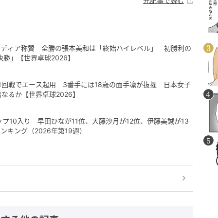
元記事で読む
メディア称賛 全勝の張本美和は「終始ハイレベル」 初勝利の
快勝」【世界卓球2026】
1回戦でエース起用 3番手には18歳の面手凛が抜擢 日本女子
なるか【世界卓球2026】
プ10入り 早田ひなが11位、大藤沙月が12位、伊藤美誠が13
キング（2026年第19週）