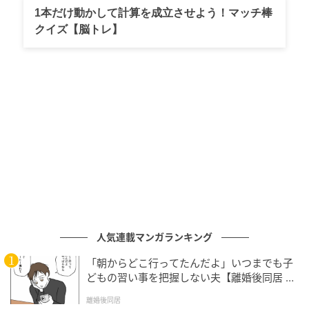
1本だけ動かして計算を成立させよう！マッチ棒
クイズ【脳トレ】
人気連載マンガランキング
ママ広場
「朝からどこ行ってたんだよ」いつまでも子
どもの習い事を把握しない夫【離婚後同居 Vo
名前を呼ばれた結は、素直に義母のもとへ向かいま
l.1】
離婚後同居
す。義母は結をひょいと抱き上げると「ばぁばとお写