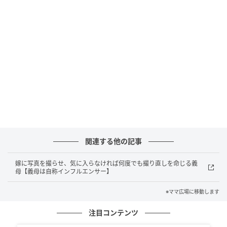
らっている手前、強く言い返せないのも事実。義実家
に帰省する頻度がそれほど多くないことだけが救い
で、なんとか我慢できている状態です。
撮り直すこと数回・・・やっと満足したのか、ようや
く撮影タイムは終了。これでやっとゆっくりできると
思ったのも束の間、義母から「そうだ、結ちゃん貸し
てちょうだい」と言われて驚きます。突然結をかして
ほしいなんて、どういうことでしょうか。戸惑う私を
よそに、義母は笑顔で結を呼びます。
関連する他の記事
嫁に写真を撮らせ、気に入らなければ何度でも撮り直しを命じる義
母【義母は自称インフルエンサー】
※ママ広場に移動します
注目コンテンツ