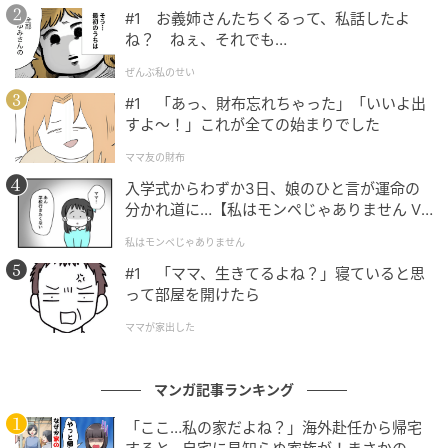
#1 お義姉さんたちくるって、私話したよ
真撮りましょ！ほら、ママに撮ってーって」と、にこ
ね？ ねぇ、それでも…
やかな声で結を言葉巧みに誘導します。
ぜんぶ私のせい
#1 「あっ、財布忘れちゃった」「いいよ出
すよ〜！」これが全ての始まりでした
ママ友の財布
入学式からわずか3日、娘のひと言が運命の
分かれ道に…【私はモンペじゃありません Vo
l.1】
私はモンペじゃありません
#1 「ママ、生きてるよね？」寝ていると思
って部屋を開けたら
ママが家出した
マンガ記事ランキング
「ここ…私の家だよね？」海外赴任から帰宅