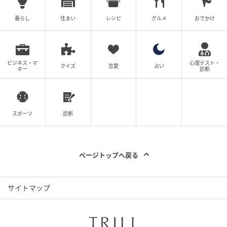
ママ広場
暮らし
住まい
レシピ
グルメ
おでかけ
「結も一緒に写る必要があるんですか？」そう問いか
けると、義母はにっこり笑って「孫と一緒だとフォロ
ワーにウケるのよ、ママにはわからないかも、ねー
っ」と言いました。・・・私には、義母が何を言って
ビジネス・マ
心理テスト・
クイズ
恋愛
占い
ネー
診断
いるのか理解できません。
スポーツ
診断
ページトップへ戻る
サイトマップ