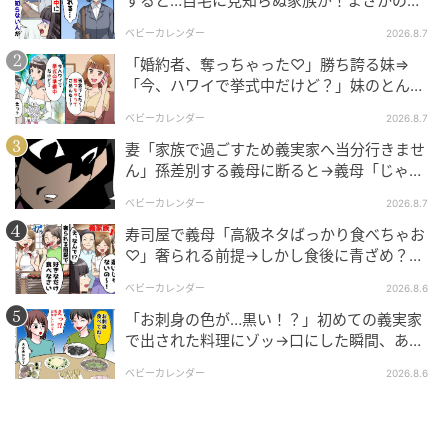
すると…自宅に見知らぬ家族が！まさかの真
相とは！？
ベビーカレンダー
2026.8.7
「婚約者、奪っちゃった♡」勝ち誇る妹⇒
「今、ハワイで挙式中だけど？」妹のとんで
もない勘違いとは
ベビーカレンダー
2026.8.7
妻「家族で過ごすため義実家へ当分行きませ
ん」孫差別する義母に断ると→義母「じゃ
ママ広場
あ、私は…」妻絶句＜こどおじ義兄＞
ベビーカレンダー
2026.8.7
結と急に写真を撮りたいだなんて、いったい何のつも
寿司屋で義母「高級ネタばっかり食べちゃお
りなのでしょう。「どういうことですか？」と怪訝な
♡」奢られる前提→しかし食後に青ざめ？通
顔でたずねると、義母はまったく悪びれる様子なく
報され警察沙汰！
ベビーカレンダー
2026.8.6
「決まってるじゃない、ＳＮＳに載せるのよ」と言い
「お刺身の色が…黒い！？」初めての義実家
ました。
で出された料理にゾッ→口にした瞬間、あ
然！刺身の正体は
ベビーカレンダー
2026.8.6