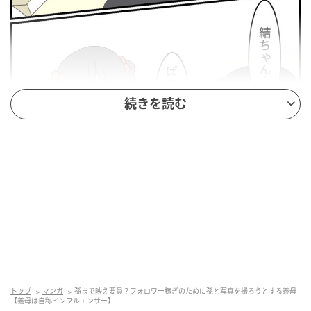
続きを読む
ママ広場
写真の出来が気に入らないと、納得するまで何度も撮
り直しを要求してくる義母。私の撮る写真に文句を言
うくらいなら、最初から頼まなければいいのにと思っ
トップ
マンガ
孫まで映え要員？フォロワー稼ぎのために孫と写真を撮ろうとする義母
てしまいます。けれど、義両親には何かと援助しても
【義母は自称インフルエンサー】