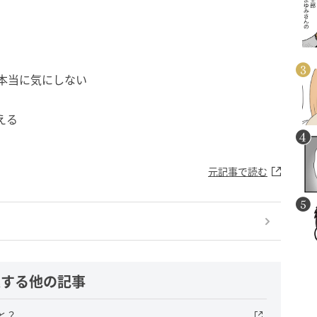
誰も～を本当に気にしない
与える
元記事で読む
連する他の記事
と？