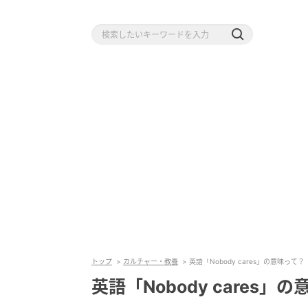
トップ
カルチャー・教養
英語「Nobody cares」の意味って？
英語「Nobody cares」