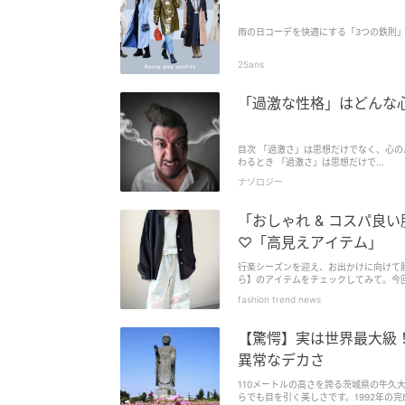
雨の日コーデを快適にする「3つの鉄則
25ans
「過激な性格」はどんな
目次 「過激さ」は思想だけでなく、心
わるとき 「過激さ」は思想だけで...
ナゾロジー
「おしゃれ & コスパ良
♡「高見えアイテム」
行楽シーズンを迎え、お出かけに向けて
ら】のアイテムをチェックしてみて。今
役としても着られて、今から初夏まで活躍
fashion trend news
て。
【驚愕】実は世界最大級
異常なデカさ
110メートルの高さを誇る茨城県の牛
らでも目を引く美しさです。1992年の