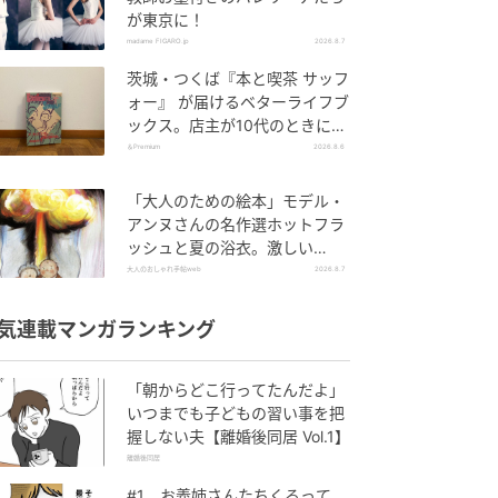
が東京に！
madame FIGARO.jp
2026.8.7
茨城・つくば『本と喫茶 サッフ
ォー』 が届けるベターライフブ
ックス。店主が10代のときに、
私の生き方を変えた本として挙
＆Premium
2026.8.6
げてくれた本は『くちびるから
散弾銃』。
「大人のための絵本」モデル・
アンヌさんの名作選ホットフラ
ッシュと夏の浴衣。激しい
「熱」が教えてくれた平和の絵
大人のおしゃれ手帖web
2026.8.7
本～『風が吹くとき』『やば
っ！』～vol.47
気連載マンガランキング
「朝からどこ行ってたんだよ」
いつまでも子どもの習い事を把
握しない夫【離婚後同居 Vol.1】
離婚後同居
#1 お義姉さんたちくるって、