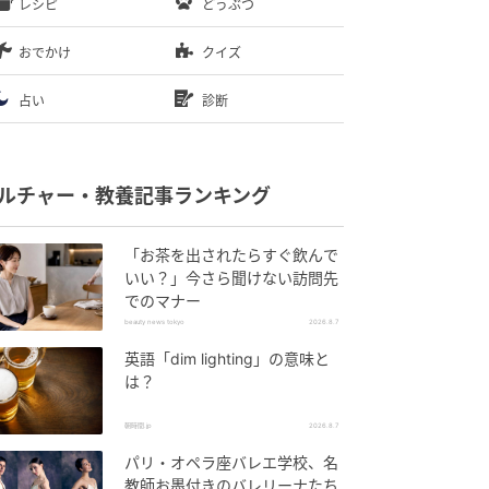
レシピ
どうぶつ
おでかけ
クイズ
占い
診断
ルチャー・教養記事ランキング
「お茶を出されたらすぐ飲んで
いい？」今さら聞けない訪問先
でのマナー
beauty news tokyo
2026.8.7
英語「dim lighting」の意味と
は？
朝時間.jp
2026.8.7
パリ・オペラ座バレエ学校、名
教師お墨付きのバレリーナたち