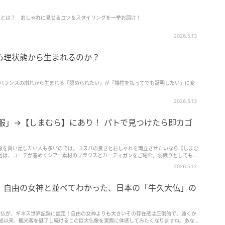
」とは？ おしゃれに見せるコツ＆スタイリングを一挙お届け！
2026.5.13
心理状態から生まれるのか？
のバランスの崩れから生まれる「認められたい」が「犠牲を払ってでも証明したい」に変
2026.5.13
い服」→【しまむら】にあり！ パトで見つけたら即カゴ
服を買い足したい人も多いのでは。コスパの良さとおしゃれを両立させたいなら【しまむ
回は、コーデが春めくシアー素材のブラウスとカーディガンをご紹介。羽織りとしても主
しそう。1,000円台とは思えない主役級トップスなので、店舗で見つけたら即カゴINし
2026.5.12
！自由の女神と並べてわかった、日本の「牛久大仏」の
久大仏が、ギネス世界記録に認定！自由の女神よりも大きいその存在感は圧倒的で、遠くか
完成以来、観光客を魅了し続けるこの巨大仏像を実際に体感してみたくなりますね。あなた