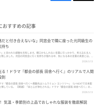
におすすめの記事
格だと付き合えないな」同窓会で隣に座った元同級生の
気持ち
い」と言われた経験を共有します。軽口かもしれない言葉に引っかかり、考え込む主人
を残しました。次回の同窓会に行く気持ちが揺れる中、気になるあの言葉の真意とは。彼
2026.5.13
光る！ドラマ『都会の部長 田舎へ行く』のリアルで人間
殺到
マ『都会の部長 田舎へ行く～異動先はシムウミョン ヨンリリ～』（U-NEXTで日本配
マ『都会の部長 田舎へ行く』の心
2026.5.13
を狙い奔走する姿を描いた、人間味あふれるヒューマンドラマ。
！ 気温・季節別の上品でおしゃれな服装を徹底解説