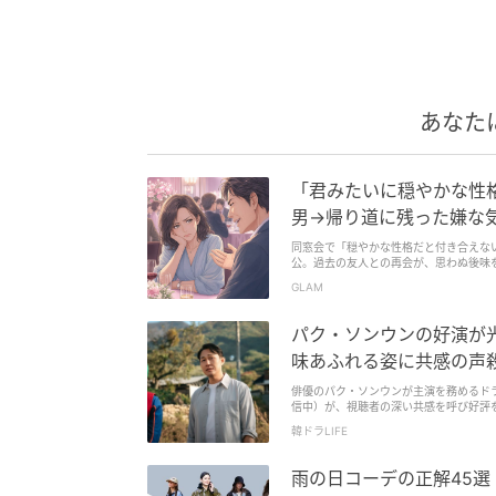
あなた
「君みたいに穏やかな性
男→帰り道に残った嫌な
同窓会で「穏やかな性格だと付き合えな
公。過去の友人との再会が、思わぬ後味
女の心境に寄り添うエッセイです。
GLAM
パク・ソンウンの好演が
味あふれる姿に共感の声
俳優のパク・ソンウンが主演を務めるドラ
信中）が、視聴者の深い共感を呼び好評を博している。 【関連】「目と心が浄化される」ドラ
温まる無害・癒しストーリーに大反響！ 同作は、ソウルから自然豊かな田舎の農村「ヨンリリ」に突然移住することになったソ
韓ドラLIFE
ン・テフン一家が、ソウルへの返り咲き
雨の日コーデの正解45選