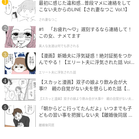
最初に感じた違和感…普段マメに連絡をして
こない夫からのLINE【され妻なつこ Vol.1】
され妻なつこ
#1 「お疲れ〜♡」遅刻するなら連絡して！
この女、ナメてます
美人な友達は何でも許される
【漫画】新婚夫に浮気疑惑！絶対証拠をつか
んでやる！【エリート夫に浮気された話 Vol.
1】
USAGI MAGAZINE
エリート夫に浮気された話
【スカッと漫画】双子の娘より飲み会が大
（３）TWO TONE WATER DISPENSERを鉢に差し込み
事!? 親の自覚がない夫を懲らしめた話【第1
ます。
話】
【スカッと漫画】双子の娘より飲み会が大事!? 親の自覚がない夫を
懲らしめた話
穴が浅かった場合は、もう一度、下穴をあけてくださ
「朝からどこ行ってたんだよ」いつまでも子
い。
どもの習い事を把握しない夫【離婚後同居 Vo
l.1】
離婚後同居
※下穴をあけず、水の入ったディスペンサーの先端を
直接差し込むと、