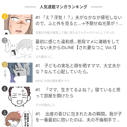
人気連載マンガランキング
#1 「え？浮気！？」夫がなかなか帰宅しない
ので、ふと外を見ると…→予期せぬ光景が！
｜旦那の不倫が発覚して頭に来たのでメチャ
旦那の不倫が発覚して頭に来たのでメチャクチャにしてやった
クチャにしてやった
最初に感じた違和感…普段マメに連絡をして
こない夫からのLINE【され妻なつこ Vol.1】
され妻なつこ
#1 子どもの実名と顔を晒すママ、大丈夫か
な？なんて心配していたら。
SNSに子供の顔を晒すママ
#1 「ママ、生きてるよね？」寝ていると思
って部屋を開けたら
ママが家出した
ウーマンエキサイト
#1 出産の喜びに包まれたあの瞬間。我が子
を一番最初に抱いたのは、夫の不倫相手でし
た。