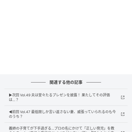
関連する他の記事
▶︎次回 Vol.49 夫は堂々たるプレゼンを披露！ 果たしてその評価
は…？
ウーマンエキサイト
◀︎前回 Vol.47 最低限しか言い返さない妻、威張っていられるのも今
のうち？
義姉の子育てが下手過ぎる…プロの名にかけて「正しい育児」を教