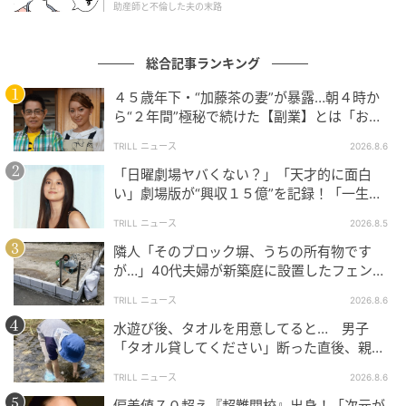
助産師と不倫した夫の末路
総合記事ランキング
４５歳年下・“加藤茶の妻”が暴露…朝４時か
ら“２年間”極秘で続けた【副業】とは「お金
を稼ぐのって大変」
TRILL ニュース
2026.8.6
「日曜劇場ヤバくない？」「天才的に面白
い」劇場版が“興収１５億”を記録！「一生言
い続ける」放送後も続く“切望の声”
TRILL ニュース
2026.8.5
隣人「そのブロック塀、うちの所有物です
が…」40代夫婦が新築庭に設置したフェン
ス、直後に迫られた"顛末"
TRILL ニュース
2026.8.6
水遊び後、タオルを用意してると… 男子
「タオル貸してください」断った直後、親が
ウーマンエキサイト
大声で放った一言に絶句
TRILL ニュース
2026.8.6
偏差値７０超え『超難関校』出身！「次元が