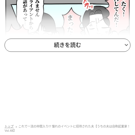
続きを読む
ウーマンエキサイト
トップ
これで一流の仲間入り!? 憧れのイベントに招待された夫【うちの夫は自称起業家！
Vol.48】