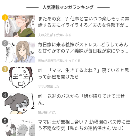
人気連載マンガランキング
またあの女…？ 仕事と言いつつ楽しそうに電
話する夫にイライラする／夫の女性部下が気
になる（1）【夫婦の危機 まんが】
夫の女性部下が気になる
毎日家に来る義妹がストレス…どうしてみん
な甘やかすの？／義妹が毎日我が家にやって
くる（1）【義父母がシンドイんです！ まん
義妹が毎日我が家にやってくる
が】
#1 「ママ、生きてるよね？」寝ていると思
って部屋を開けたら
ママが家出した
#1 送迎のバスから「娘が降りてきてませ
ん」
娘が拐われた
ウーマンエキサイト
ママ同士が無視し合い？ 幼稚園のバス停に漂
う不穏な空気【私たちの連絡係さん Vol.1】