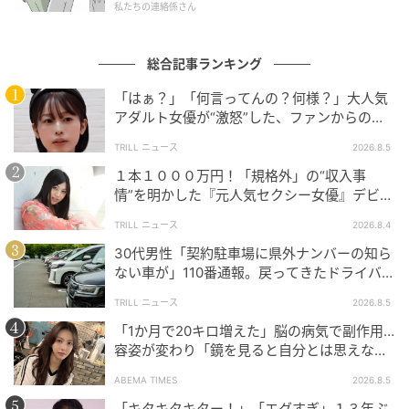
私たちの連絡係さん
総合記事ランキング
「はぁ？」「何言ってんの？何様？」大人気
アダルト女優が“激怒”した、ファンからの
【質問】とは
TRILL ニュース
2026.8.5
１本１０００万円！「規格外」の“収入事
情”を明かした『元人気セクシー女優』デビュ
ー作が“１０万本”を記録した逸材
TRILL ニュース
2026.8.4
30代男性「契約駐車場に県外ナンバーの知ら
ない車が」110番通報。戻ってきたドライバー
の“言い分”に「口論になった」
TRILL ニュース
2026.8.5
「1か月で20キロ増えた」脳の病気で副作用…
容姿が変わり「鏡を見ると自分とは思えなか
ウーマンエキサイト
った」壮絶な闘病生活明かす
ABEMA TIMES
2026.8.5
「キタキタキター！」「エグすぎ」１３年ぶ