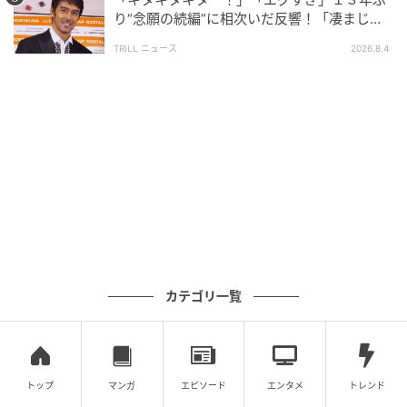
り“念願の続編”に相次いだ反響！「凄まじく
面白い」“賞 総なめ”『伝説級ドラマ』
TRILL ニュース
2026.8.4
カテゴリ一覧
ウーマンエキサイト
トップ
マンガ
エピソード
エンタメ
トレンド