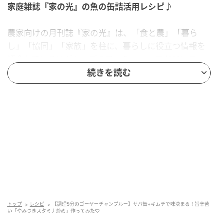
家庭雑誌『家の光』の魚の缶詰活用レシピ♪
農家向けの月刊誌『家の光』は、「食と農」「暮ら
し」「協同」「家族」を柱に、暮らしに役立つ情報を
紹介しているJAグループのファミリー・マガジンで
す。創刊は大正14年（1925年）！100年以上の歴史が
続きを読む
ある家庭雑誌なんですよ。
本日は『家の光』2021年5月号の別冊付録「おさかな
料理帖」の中で、料理家で管理栄養士の岩﨑啓子さん
が紹介していた「サバとゴーヤーのキムチ炒め」を作
ります。
サバ缶にゴーヤーとキムチを組み合わせる、新種のゴ
ーヤーチャンプルーといった感じ。使う調味料はゴマ
油と、味をととのえる程度のしょうゆとこしょう。各
トップ
レシピ
【調理5分のゴーヤーチャンプルー】サバ缶+キムチで味決まる！旨辛苦
い「やみつきスタミナ炒め」作ってみた♡
食材の旨味をいかした一品のようです。