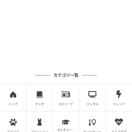
あたらしい日日
5mm幅弱くらいにしました。ちょっと薄かったかも。
カテゴリ一覧
2.
フライパンを熱してゴマ油を引き、ゴーヤーともや
しをサッと炒めます。火加減は中火にしました。
トップ
マンガ
エピソード
エンタメ
トレンド
カルチャー・
どうぶつ
ファッション
ビューティー
ヘルスケア