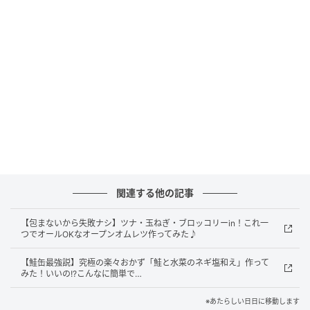
ちなみにビタミンCは熱に弱いイメージですが、ゴー
ヤーに含まれるビタミンCは、油で炒めてもほとんど失
われないそうですよ。栄養面もばっちりですね。
では、さっそく作ってみましょう。
ササッと炒めるだけ♪「サバとゴーヤーのキムチ炒
め」を作ってみた！
関連する他の記事
材料と作り方はこちら。
【包まないから失敗ナシ】ツナ・玉ねぎ・ブロッコリーin！これ一
つでオールOKなオープンオムレツ作ってみた♪
【鮭缶最強説】究極の楽々おかず「鮭と水菜のネギ塩和え」作って
みた！いいの!?こんなに簡単で…
※あたらしい日日に移動します