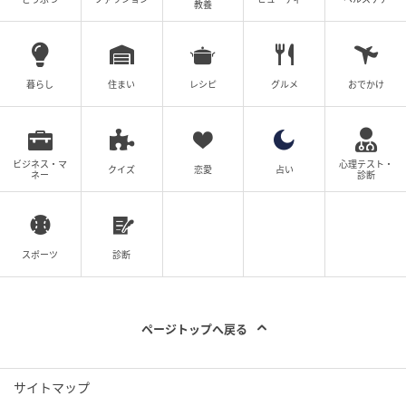
教養
暮らし
住まい
レシピ
グルメ
おでかけ
ビジネス・マ
心理テスト・
クイズ
恋愛
占い
ネー
診断
あたらしい日日
スポーツ
診断
3.
サバとキムチを加えてサッと炒め、しょうゆとこし
ょうで味をととのえて出来上がり。
ページトップへ戻る
サイトマップ