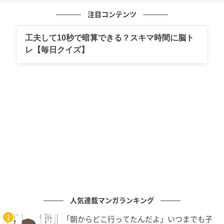
注目コンテンツ
工夫して10秒で暗算できる？スキマ時間に脳ト
レ【毎日クイズ】
あたらしい日日
【材料】2人分
サバ缶（水煮）…1缶（190g）
ゴーヤー…1/2本（100g）
もやし…1/2袋（100g）
人気連載マンガランキング
キムチ…80g
しょうゆ…小さじ1と1/2
「朝からどこ行ってたんだよ」いつまでも子