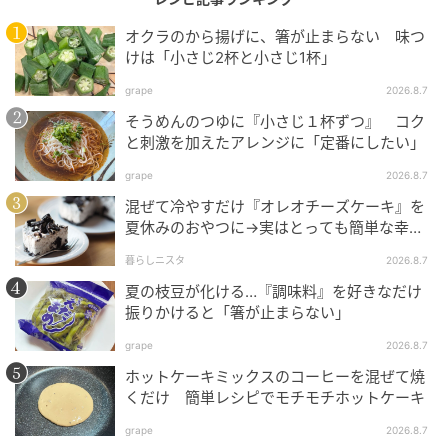
オクラのから揚げに、箸が止まらない 味つ
けは「小さじ2杯と小さじ1杯」
あたらしい日日
grape
2026.8.7
そうめんのつゆに『小さじ１杯ずつ』 コク
と刺激を加えたアレンジに「定番にしたい」
grape
2026.8.7
ゴーヤーは種とわたを取って厚めの半月切りにしま
混ぜて冷やすだけ『オレオチーズケーキ』を
す。
夏休みのおやつに→実はとっても簡単な幸せ
レシピに挑戦♡
暮らしニスタ
2026.8.7
夏の枝豆が化ける…『調味料』を好きなだけ
振りかけると「箸が止まらない」
grape
2026.8.7
ホットケーキミックスのコーヒーを混ぜて焼
くだけ 簡単レシピでモチモチホットケーキ
grape
2026.8.7