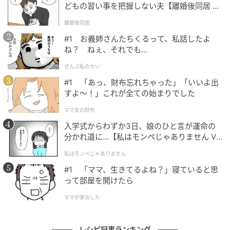
どもの習い事を把握しない夫【離婚後同居 Vo
ゴマ油…小さじ2
l.1】
こしょう…少々
離婚後同居
#1 お義姉さんたちくるって、私話したよ
今回は分量を半分にして1人分作ります。
ね？ ねぇ、それでも…
ぜんぶ私のせい
【作り方】
#1 「あっ、財布忘れちゃった」「いいよ出
1.
サバ缶は汁気をきって粗くほぐします。
すよ〜！」これが全ての始まりでした
ママ友の財布
入学式からわずか3日、娘のひと言が運命の
分かれ道に…【私はモンペじゃありません Vo
l.1】
私はモンペじゃありません
#1 「ママ、生きてるよね？」寝ていると思
って部屋を開けたら
ママが家出した
レシピ記事ランキング