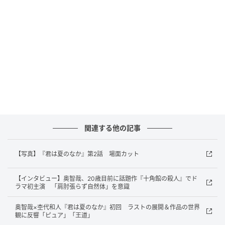
りに、「夏休みの映画の聖地巡礼」に渉を誘う。
そしてついに夏休み。ローカル線に揺られロケ地に到
着した二人は、映画のシーンを真似たりと、名作を振
り返りながら楽しい時間を過ごしていく。そんな中
で、時折見せる千晴の表情や想いを感じた渉は…。
ドラマ『君は夏のなか』は、テレビ東京ほかにて毎週
水曜24時30分放送。
関連する他の記事
元記事で読む
【写真】『君は夏のなか』第2話 場面カット
次の記事
【インタビュー】奥智哉、20歳目前に話題作『十角館の殺人』でド
西島秀俊主演『存在のすべてを』、仲村トオ
ラマ初主演 「肩肘張らず自然体」を意識
ル＆斎藤工ら追加キャスト6名解禁 特報映像
公開
奥智哉×杢代和人『君は夏のなか』初回 ラストの展開＆作品の世界
観に反響「ピュア」「王道」