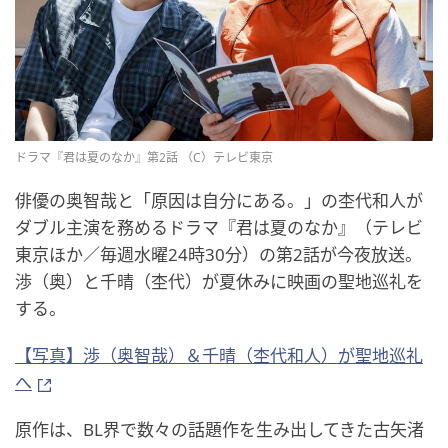
ドラマ『君は夏のなか』第2話 （C）テレビ東京
俳優の奥智哉と「原因は自分にある。」の杢代和人が
ダブル主演を務めるドラマ『君は夏のなか』（テレビ
東京ほか／毎週水曜24時30分）の第2話が今夜放送。
渉（奥）と千晴（杢代）が夏休みに映画の聖地巡礼を
する。
【写真】渉（奥智哉）＆千晴（杢代和人）が聖地巡礼
へ
原作は、BL界で数々の話題作を生み出してきた古矢渚