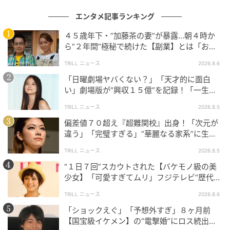
エンタメ記事ランキング
４５歳年下・“加藤茶の妻”が暴露…朝４時か
ら“２年間”極秘で続けた【副業】とは「お金
を稼ぐのって大変」
TRILL ニュース
2026.8.6
「日曜劇場ヤバくない？」「天才的に面白
い」劇場版が“興収１５億”を記録！「一生言
い続ける」放送後も続く“切望の声”
TRILL ニュース
2026.8.5
偏差値７０超え『超難関校』出身！「次元が
違う」「完璧すぎる」“華麗なる家系”に生ま
れた【規格外の逸材】
TRILL ニュース
2026.8.5
“１日７回”スカウトされた【バケモノ級の美
少女】「可愛すぎてムリ」フジテレビ“歴代N
o.1作”で輝いた『美人女優』
TRILL ニュース
2026.8.6
「ショックえぐ」「予想外すぎ」８ヶ月前
【国宝級イケメン】の“電撃婚”にロス続出！