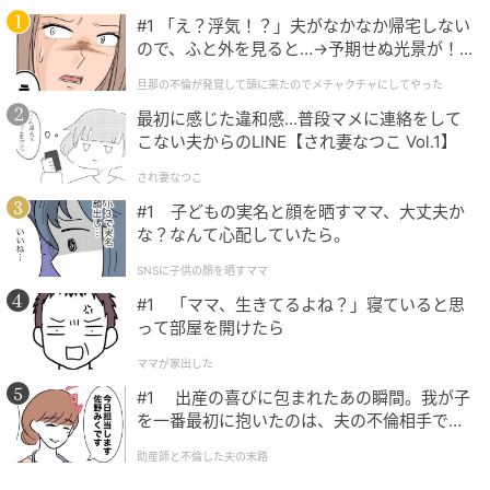
#1 「え？浮気！？」夫がなかなか帰宅しない
ので、ふと外を見ると…→予期せぬ光景が！
｜旦那の不倫が発覚して頭に来たのでメチャ
旦那の不倫が発覚して頭に来たのでメチャクチャにしてやった
クチャにしてやった
最初に感じた違和感…普段マメに連絡をして
こない夫からのLINE【され妻なつこ Vol.1】
され妻なつこ
#1 子どもの実名と顔を晒すママ、大丈夫か
な？なんて心配していたら。
SNSに子供の顔を晒すママ
#1 「ママ、生きてるよね？」寝ていると思
って部屋を開けたら
ママが家出した
#1 出産の喜びに包まれたあの瞬間。我が子
を一番最初に抱いたのは、夫の不倫相手でし
た。
助産師と不倫した夫の末路