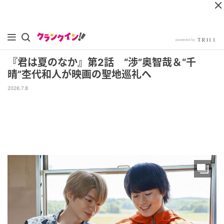
『君は夏のなか』第2話 “渉”奥智哉＆“千
晴”杢代和人が映画の聖地巡礼へ
2026.7.8