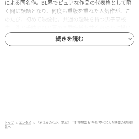
による同名作。BL界でピュアな作品の代表格として瞬
く間に話題となり、何度も重版を重ねた人気作が、こ
のたび、初めて映像化。共通の趣味を持つ男子高校
生、渉と千晴のひと夏の恋愛模様を甘く爽やかに描い
た、清涼感あふれる青春恋愛劇がこの夏、幕を開け
続きを読む
る。
どこにでもいる普通の高校生で、人よりちょっとだけ
不器用でまっすぐな性格の戸田渉役に奥。もう一人の
主演、誰もが振り返る学年一の人気者で、実は渉に対
してある想いを抱える佐伯千晴役を杢代が演じる。
■第2話あらすじ
「俺が好きなのは……。今、俺の目の前にいる人」千晴
トップ
エンタメ
『君は夏のなか』第2話 “渉”奥智哉＆“千晴”杢代和人が映画の聖地巡
からの突然の告白に戸惑う渉。千晴は自分の気持ちを
礼へ
知って欲しかっただけだと告げ、返事を求めない代わ