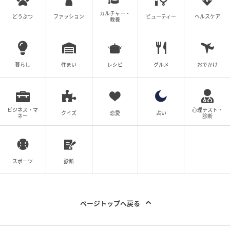
カルチャー・
どうぶつ
ファッション
ビューティー
ヘルスケア
教養
暮らし
住まい
レシピ
グルメ
おでかけ
ビジネス・マ
心理テスト・
クイズ
恋愛
占い
ネー
診断
スポーツ
診断
ページトップへ戻る