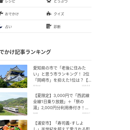
レシピ
どうぶつ
おでかけ
クイズ
占い
診断
でかけ記事ランキング
愛知県の市で「老後に住みた
い」と思う市ランキング！ 2位
「岡崎市」を抑えた1位は？【2
026年調査】
All About
2026.8.6
【夏限定】3,000円で「西武線
全線1日乗り放題」＋「祭の
湯」2,000円分利用券付き！
『秩父 夏のおでかけきっぷ』で
GLAM
2026.8.7
お得に秩父観光
【浦安市】「寿司義-すしよ
し」半世紀を超えて愛される町