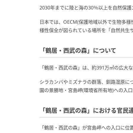
2030年までに陸と海の30％以上を自然保護
日本では、OECM(保護地域以外で生物多
様性保全が図られている場所を「自然共生
「鶴居・西武の森」について
「鶴居・西武の森」は、約391万㎡の広大
シラカンバやミズナラの群落、釧路湿原に
園の景勝地・宮島岬(環境省所有地)への入
「鶴居・西武の森」における官民
「鶴居・西武の森」が宮島岬への入口に位