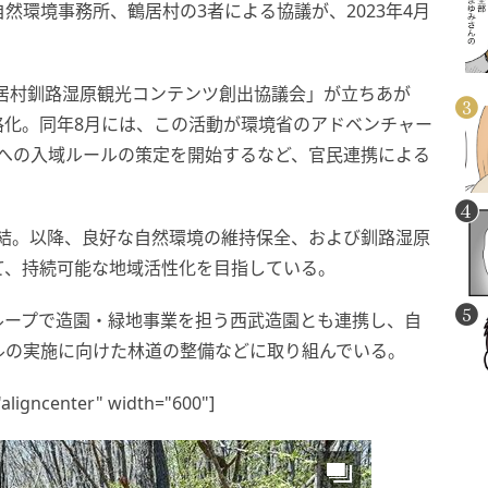
然環境事務所、鶴居村の3者による協議が、2023年4月
鶴居村釧路湿原観光コンテンツ創出協議会」が立ちあが
格化。同年8月には、この活動が環境省のアドベンチャー
アへの入域ルールの策定を開始するなど、官民連携による
。
を締結。以降、良好な自然環境の維持保全、および釧路湿原
て、持続可能な地域活性化を目指している。
ループで造園・緑地事業を担う西武造園とも連携し、自
ルの実施に向けた林道の整備などに取り組んでいる。
"aligncenter" width="600"]