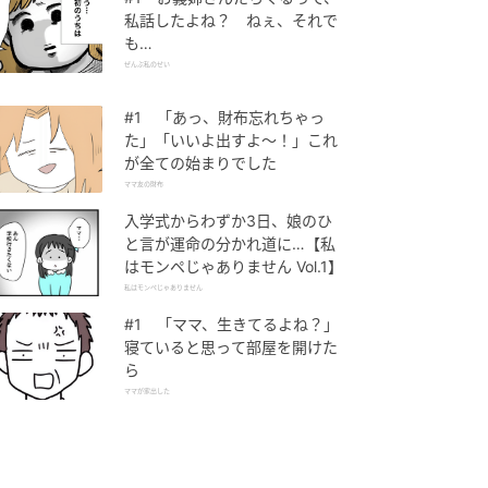
私話したよね？ ねぇ、それで
も…
ぜんぶ私のせい
#1 「あっ、財布忘れちゃっ
た」「いいよ出すよ〜！」これ
が全ての始まりでした
ママ友の財布
入学式からわずか3日、娘のひ
と言が運命の分かれ道に…【私
はモンペじゃありません Vol.1】
私はモンペじゃありません
#1 「ママ、生きてるよね？」
寝ていると思って部屋を開けた
ら
ママが家出した