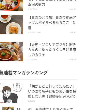
寿司の魅力
リビングWeb
2026.8.7
【青森ひとり旅】青森で絶品ア
ップルパイ食べるならここ！3
選
オレンジページnet
2026.8.7
【天神・ソラリアプラザ】駅チ
カなのにゆったりくつろげる癒
しのカフェ
リビングWeb
2026.8.6
気連載マンガランキング
「朝からどこ行ってたんだよ」
いつまでも子どもの習い事を把
握しない夫【離婚後同居 Vol.1】
離婚後同居
#1 お義姉さんたちくるって、