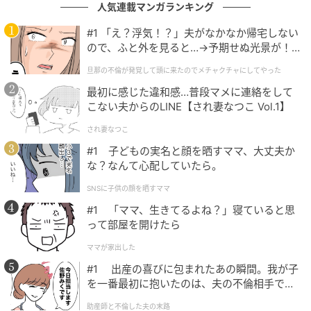
人気連載マンガランキング
「ナンセンス」は「無意味・ばかげていること」を意
#1 「え？浮気！？」夫がなかなか帰宅しない
味する言葉で、批判にも笑いにも使われる幅広い言葉
ので、ふと外を見ると…→予期せぬ光景が！
｜旦那の不倫が発覚して頭に来たのでメチャ
です。
旦那の不倫が発覚して頭に来たのでメチャクチャにしてやった
クチャにしてやった
最初に感じた違和感…普段マメに連絡をして
同じ「意味をなさない」という要素でも、文脈によっ
こない夫からのLINE【され妻なつこ Vol.1】
て批判にも笑いにも変わるところが、この言葉の面白
され妻なつこ
さかもしれません。
#1 子どもの実名と顔を晒すママ、大丈夫か
な？なんて心配していたら。
元記事で読む
SNSに子供の顔を晒すママ
次の記事
#1 「ママ、生きてるよね？」寝ていると思
って部屋を開けたら
【頭の体操】「木」の中に1つだけ紛れ込んだ
違う漢字は何？単純な形ほど見落としやす
ママが家出した
い！漢字間違い探しに挑戦
#1 出産の喜びに包まれたあの瞬間。我が子
を一番最初に抱いたのは、夫の不倫相手でし
の記事をもっとみる
た。
助産師と不倫した夫の末路