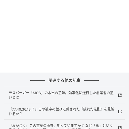
る言葉です。
語源は英語の「nonsense」で、否定を表す「non」と
「意味・感覚」を表す「sense」が組み合わさった言
葉とされています。
「ナンセンスな議論」「それはナンセンスだ」のよう
に、相手の考えや行動を批判する場面でよく使われま
す。
笑いにもつながる「ナンセンス」
関連する他の記事
「ナンセンス」は批判的な意味だけでなく、笑いと結
モスバーガー「MOS」の本当の意味。効率化に逆行した創業者の狙
いとは
びつく場面でも使われます。
『77,49,36,18,？』この数字の並びに隠された『隠れた法則』を見破
「ナンセンスギャグ」は、通常の論理や常識を踏みは
れるか？
ずした、不条理でばかばかしい笑いを指す言葉です。
『馬が合う』この言葉の由来、知っていますか？ なぜ「馬」という