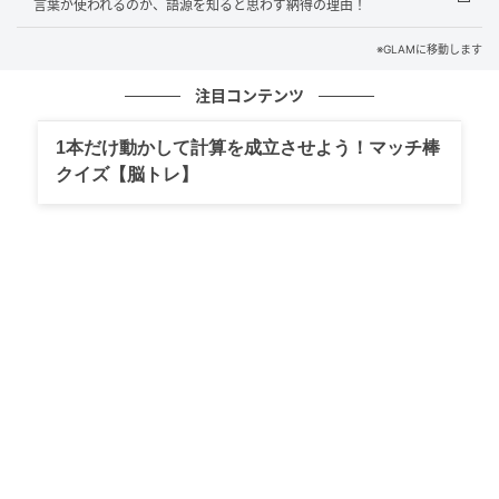
言葉が使われるのか、語源を知ると思わず納得の理由！
赤塚不二夫のギャグ漫画なども、ナンセンスな笑いを
語るうえでよく挙げられます。
※GLAMに移動します
注目コンテンツ
また「ナンセンス文学」という分野もあり、ルイス・
キャロルの『不思議の国のアリス』が代表的な作品と
1本だけ動かして計算を成立させよう！マッチ棒
して知られています。
クイズ【脳トレ】
意味をなさないような展開や言葉遊びを通じて、読者
に笑いや驚きを与える文学スタイルです。
参考：コトバンク「
ナンセンス
」
参考：NHK出版「
ノンセンスとは究極の秩序である
――「言葉が・言葉で・言葉を作る『アリス』の世
界」第１回
」
まとめ