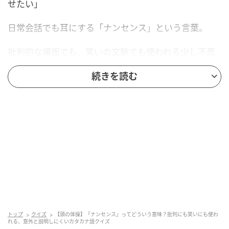
せたい」
日常会話でも耳にする「ナンセンス」という言葉。
批判的な場面でも、笑いの文脈でも使われる少し不思
議な言葉です。
続きを読む
なんとなく意味は分かるけれど、いざ説明しようとす
ると難しいですよね。
今回は「ナンセンス」の意味と使い方を分かりやすく
解説します。
「ナンセンス」ってどういう意味？
ナンセンス（nonsense）は、「意味をなさないこ
と。無意味であること。ばかげていること」を意味す
トップ
クイズ
【頭の体操】「ナンセンス」ってどういう意味？批判にも笑いにも使わ
れる、意外と説明しにくいカタカナ語クイズ