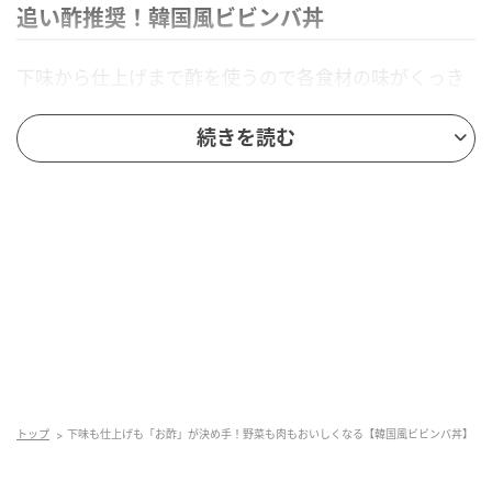
追い酢推奨！韓国風ビビンバ丼
下味から仕上げまで酢を使うので各食材の味がくっき
り。
野菜も肉も食べやすくてあきないんです。
続きを読む
【材料】2人分
牛こまぎれ肉 … 150g
【A】下味用の
酢
… 小さじ1
【A】みりん、しょうゆ … 各大さじ1/2
【A】にんにくとしょうがのすりおろし … 各小さじ1/2
にんじん … 1/2本
小松菜 … 1/2袋
もやし … 1/2袋
トップ
下味も仕上げも「お酢」が決め手！野菜も肉もおいしくなる【韓国風ビビンバ丼】
ナムル用の
酢
… 小さじ1