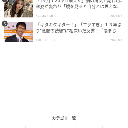
「1か月で20キロ増えた」脳の病気で副作用…
容姿が変わり「鏡を見ると自分とは思えなか
元記事で読む
った」壮絶な闘病生活明かす
ABEMA TIMES
2026.8.5
次の記事
「キタキタキター！」「エグすぎ」１３年ぶ
家の写真を勝手に撮ってSNS投稿！今度は子
り“念願の続編”に相次いだ反響！「凄まじく
面白い」“賞 総なめ”『伝説級ドラマ』
どもの写真まで狙われて【SNS顔面加工やり
TRILL ニュース
2026.8.4
過ぎ女 #27】
の記事をもっとみる
カテゴリ一覧