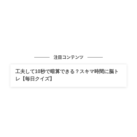
【B】ごま油 … 小さじ1/2
【B】塩 … 小さじ1/4
【B】すり白ごま … 小さじ1
油 … 大さじ1/2
あたたかいごはん … 茶わん2杯分
温泉卵 … 2個
注目コンテンツ
【作り方】
工夫して10秒で暗算できる？スキマ時間に脳ト
❶ボウルに【A】をまぜ、牛肉を加えてもみ込む。にん
レ【毎日クイズ】
じんはせん切り、小松菜は4cm長さに切る。
❷フライパンに油を熱し、牛肉を炒め、色が変わった
らとり出す。
❸同じフライパンににんじん、小松菜の茎、もやし、
小松菜の葉の順に重ね、ナムル用の
酢
を鍋肌に回し入