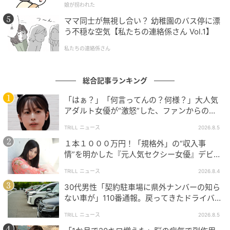
娘が拐われた
ママ同士が無視し合い？ 幼稚園のバス停に漂
う不穏な空気【私たちの連絡係さん Vol.1】
私たちの連絡係さん
総合記事ランキング
「はぁ？」「何言ってんの？何様？」大人気
アダルト女優が“激怒”した、ファンからの
【質問】とは
TRILL ニュース
2026.8.5
ゆうゆうtime
１本１０００万円！「規格外」の“収入事
情”を明かした『元人気セクシー女優』デビュ
撮影／佐山裕子（主婦の友社）
ー作が“１０万本”を記録した逸材
TRILL ニュース
2026.8.4
30代男性「契約駐車場に県外ナンバーの知ら
※この記事は『お酢推すレシピ』岩間明子著（主婦の
ない車が」110番通報。戻ってきたドライバー
友社刊）の内容をウェブ記事用に再構成したもので
の“言い分”に「口論になった」
TRILL ニュース
2026.8.5
す。