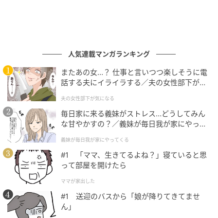
れる。ふたをして弱火で2分蒸し焼きにする。ふたをと
り【B】を加えてまぜる。
❹器にごはんを盛り、②と③をのせ、中央にくぼみを
人気連載マンガランキング
つくって温泉卵をおく。好みで
酢
を回しかける。
またあの女…？ 仕事と言いつつ楽しそうに電
話する夫にイライラする／夫の女性部下が気
＜お酢アドバイス＞
になる（1）【夫婦の危機 まんが】
夫の女性部下が気になる
肉、野菜のナムルはともに塩は最小限なので、味をみ
毎日家に来る義妹がストレス…どうしてみん
て、好みで塩を足してください。
な甘やかすの？／義妹が毎日我が家にやって
くる（1）【義父母がシンドイんです！ まん
義妹が毎日我が家にやってくる
が】
#1 「ママ、生きてるよね？」寝ていると思
って部屋を開けたら
ママが家出した
#1 送迎のバスから「娘が降りてきてませ
ん」