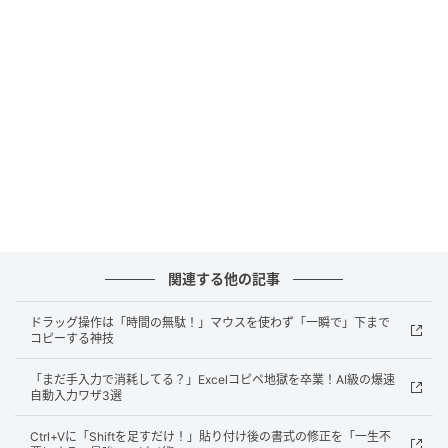
果は今どうなっているんだろう？」と不安になること
がありますよね。数式を入力・編集している最中に
「Ctrl + `」を押すと、数式が完成する前でも現在の計
算結果のプレビュー表示をパッと切り替えることがで
きます。エラーの原因がどこにあるのかを探るデバッ
グ作業に非常に役立つ、マニアックながらもめちゃく
ちゃ便利なショートカット。これで見当違いな数式エ
ラーに悩まされる心配もなくなりますよ。
3：引数の順番や文法を忘れても安心！「Shift
関連する他の記事
+ F12」
ドラッグ操作は「時間の無駄！」マウスを使わず「一瞬で」下まで
「VLOOKUP関数って、次は何を指定するんだっけ？」
コピーする神技
と関数の文法（構文）を忘れてしまったときに頼りに
なるのが「Shift + F12」です。関数を入力中にこのシ
「まだ手入力で消耗してる？」Excelコピペ地獄を卒業！AI級の爆速
自動入力ワザ3選
ョートカットを押すだけで、その関数の使い方や引数
の説明が書かれたヘルプボックスの表示・非表示を瞬
Ctrl+Vに「Shiftを足すだけ！」貼り付け後の書式の修正を「一生不