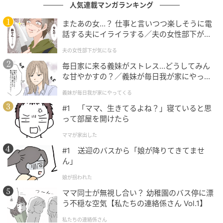
人気連載マンガランキング
またあの女…？ 仕事と言いつつ楽しそうに電
話する夫にイライラする／夫の女性部下が気
※Mac環境をご利用の場合は、「絶対参照への切り替
になる（1）【夫婦の危機 まんが】
夫の女性部下が気になる
え」は「F4」（または「fn + F4」）、「数式結果のプ
毎日家に来る義妹がストレス…どうしてみん
レビュー切り替え」は「Control + `」、「数式ヘルプ
な甘やかすの？／義妹が毎日我が家にやって
の切り替え」は「Shift + fn + F12」にそれぞれ読み替
くる（1）【義父母がシンドイんです！ まん
義妹が毎日我が家にやってくる
えてご活用ください。
が】
#1 「ママ、生きてるよね？」寝ていると思
って部屋を開けたら
※ノートPCなどをお使いのキーボード環境によって
は、「Fn」キーを一緒に押さないとファンクションキ
ママが家出した
ーが正しく動作しない場合があります。
#1 送迎のバスから「娘が降りてきてませ
ん」
※記事内における情報は原稿執筆時のものです。
娘が拐われた
Googleのスプレッドシート仕様変更等により、一部の
ママ同士が無視し合い？ 幼稚園のバス停に漂
挙動やデフォルトのショートカットキーが変更される
う不穏な空気【私たちの連絡係さん Vol.1】
場合があります。
私たちの連絡係さん