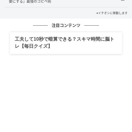
要にする」最強のコピペ術
時に切り替えられます。いちいちブラウザで関数の使
い方を検索しなくても、その場で構文の正解を教えて
※イチオシに移動します
くれるので、作業を中断せずにサクサク数式を組めま
注目コンテンツ
すよ。
工夫して10秒で暗算できる？スキマ時間に脳ト
レ【毎日クイズ】
※本記事で紹介した機能は、Windowsおよび
ChromeOS環境での基本操作（Google Chrome等）に
対応しています。お使いのブラウザやキーボードの形
式により、一部挙動が異なる場合があります。
＜出典＞
Google スプレッドシートのキーボード ショートカッ
ト - Google ドキュメント エディタ ヘルプ