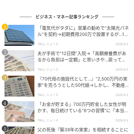
ビジネス・マネー記事ランキング
元記事で読む
「電気代がタダに」営業の勧めで“太陽光パネ
ル”を契約→初期費用200万で設置するが…10
次の記事
年後、60代夫婦に届いた“2通の通知”
【スマホ買い替え】iPhone 8はもう限界？
TRILL ニュース
2026.8.5
「まだ使える」に潜む罠と損しないベストな
夫が手術で“12日間”入院→「高額療養費があ
売却タイミング
るから負担は一定額」と思いきや…戻ってき
た金額を見て60代妻が“絶句したワケ”
TRILL ニュース
2026.8.5
の記事をもっとみる
『70代母の施設代として…』“2,500万円の実
家”を売ろうとした50代娘→しかし、不動産会
社から告げられた“思わぬ一言”に絶句
TRILL ニュース
2026.8.5
「お金が貯まる」700万円貯金した女性が明
かす、毎日続けている“6つの習慣”に「本当に
尊敬」「素晴らしい」
TRILL ニュース
2026.8.5
父の死後『築38年の実家』を相続することに