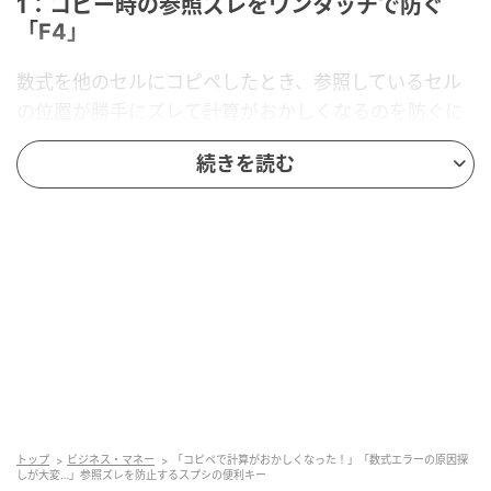
1：コピー時の参照ズレをワンタッチで防ぐ
「F4」
数式を他のセルにコピペしたとき、参照しているセル
の位置が勝手にズレて計算がおかしくなるのを防ぐに
は、参照セルを入力した直後に「F4」キーを押すのが
続きを読む
正解です。キーを押すたびに「$A$1」→「A$1」
→「$A1」→「A1」と参照形式が一瞬で切り替わりま
す。Excelユーザーにもお馴染みの超必須機能。これを
知らずに関数を語ることはできない、と言っても過言
ではないほどデータ入力の効率化に直結する重要なキ
ー操作です。
2：長い関数の計算結果をその場で事前確認
「Ctrl + `」
トップ
ビジネス・マネー
「コピペで計算がおかしくなった！」「数式エラーの原因探
長い関数を組み合わせていると、「この部分の計算結
しが大変…」参照ズレを防止するスプシの便利キー