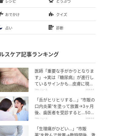
レシピ
どうぶつ
おでかけ
クイズ
占い
診断
ルスケア記事ランキング
医師「重要な手がかりとなりま
す」→実は『糖尿病』が進行し
ているサインかも…皮膚に現れ
る“3つの危険な変化”
TRILL ニュース
2026.8.6
「舌がヒリヒリする…」“市販の
口内炎薬”を塗って放置→3ヶ月
後、歯医者を受診すると…50代
男性に告げられた“恐ろしい診
TRILL ニュース
2026.8.6
断”
「生理痛がひどい…」“市販
薬”を飲んで放置→数時間後、激