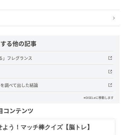
連する他の記事
る」フレグランス
人を調べて出した結論
※GISELeに移動します
目コンテンツ
記……全部、読めます。