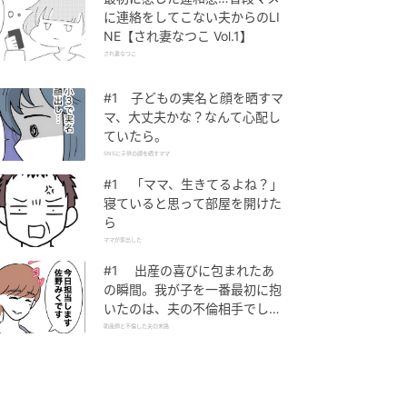
に連絡をしてこない夫からのLI
NE【され妻なつこ Vol.1】
され妻なつこ
#1 子どもの実名と顔を晒すマ
マ、大丈夫かな？なんて心配し
ていたら。
SNSに子供の顔を晒すママ
#1 「ママ、生きてるよね？」
寝ていると思って部屋を開けた
ら
ママが家出した
#1 出産の喜びに包まれたあ
の瞬間。我が子を一番最初に抱
いたのは、夫の不倫相手でし
た。
助産師と不倫した夫の末路