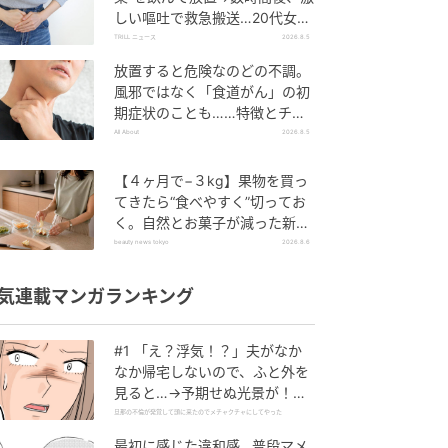
しい嘔吐で救急搬送…20代女性
を待ち受けていた“恐ろしい病
TRILL ニュース
2026.8.5
名”とは？
放置すると危険なのどの不調。
風邪ではなく「食道がん」の初
期症状のことも……特徴とチェ
ックポイント
All About
2026.8.5
【４ヶ月で−３kg】果物を買っ
てきたら“食べやすく”切ってお
く。自然とお菓子が減った新習
慣
beauty news tokyo
2026.8.6
気連載マンガランキング
#1 「え？浮気！？」夫がなか
なか帰宅しないので、ふと外を
見ると…→予期せぬ光景が！｜
旦那の不倫が発覚して頭に来た
旦那の不倫が発覚して頭に来たのでメチャクチャにしてやった
のでメチャクチャにしてやった
最初に感じた違和感…普段マメ