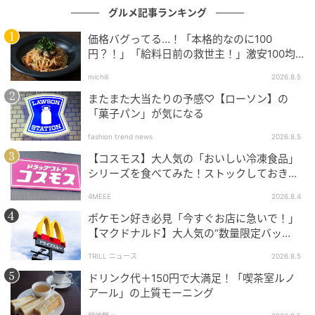
グルメ記事ランキング
価格バグってる…！「本格的なのに100
円？！」「給料日前の救世主！」激安100均
グルメ
michill
2026.8.5
またまた大当たりの予感♡【ローソン】の
「菓子パン」が気になる
fashion trend news
2026.8.5
【コスモス】大人気の「おいしい冷凍食品」
シリーズを食べてみた！ストックしておきた
くなる美味しさ
4MEEE
2026.8.4
ポケモン好き必見「今すぐお店に急いで！」
【マクドナルド】大人気の“数量限定バッ
グ”、諦めないで！今ならまだ買えるか
TRILL ニュース
2026.8.5
も…！？
ドリンク代＋150円で大満足！「喫茶室ルノ
アール」の上質モーニング