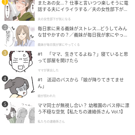
またあの女…？ 仕事と言いつつ楽しそうに電
話する夫にイライラする／夫の女性部下が気
になる（1）【夫婦の危機 まんが】
夫の女性部下が気になる
毎日家に来る義妹がストレス…どうしてみん
な甘やかすの？／義妹が毎日我が家にやって
くる（1）【義父母がシンドイんです！ まん
義妹が毎日我が家にやってくる
が】
#1 「ママ、生きてるよね？」寝ていると思
って部屋を開けたら
ママが家出した
#1 送迎のバスから「娘が降りてきてませ
ん」
娘が拐われた
ママ同士が無視し合い？ 幼稚園のバス停に漂
う不穏な空気【私たちの連絡係さん Vol.1】
私たちの連絡係さん