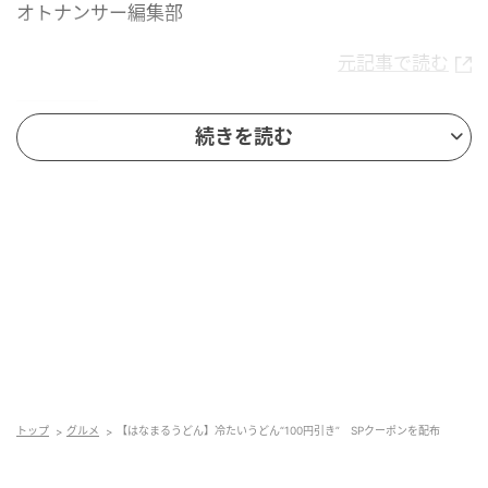
オトナンサー編集部
元記事で読む
次の記事
続きを読む
「ダンベルか？」重さ1キロ超え！？セブンイ
レブン“50％以上増量”にSNS「逆詐欺レベル
で太っ腹」「ありえん重量で笑った」
の記事をもっとみる
トップ
グルメ
【はなまるうどん】冷たいうどん“100円引き” SPクーポンを配布