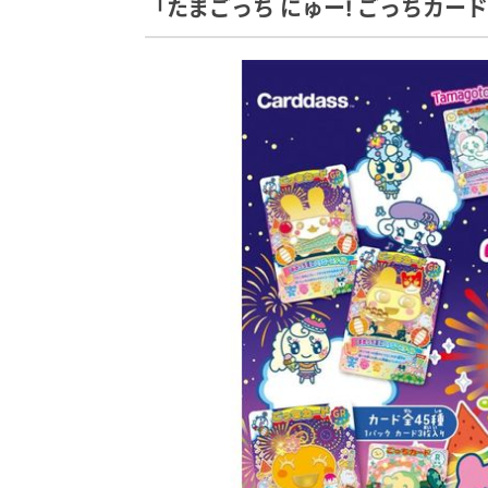
「たまごっち にゅー! ごっちカー