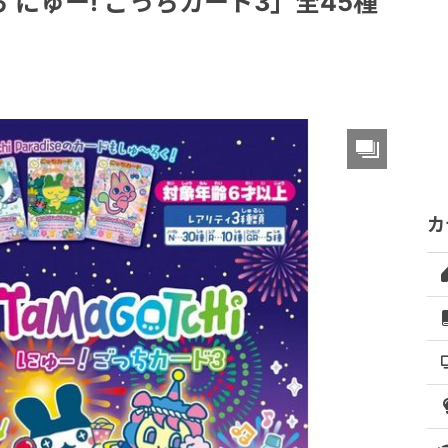
にゅー! ごっちカード3」全45種
カ