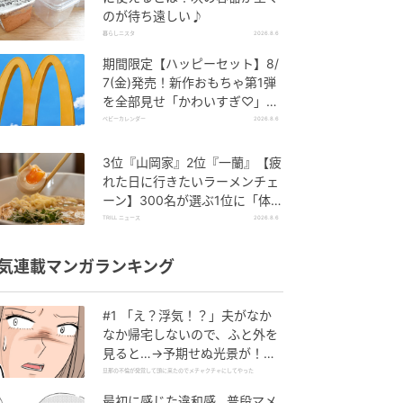
のが待ち遠しい♪
暮らしニスタ
2026.8.6
期間限定【ハッピーセット】8/
7(金)発売！新作おもちゃ第1弾
を全部見せ「かわいすぎ♡」
「絶対行く！」
ベビーカレンダー
2026.8.6
3位『山岡家』2位『一蘭』【疲
れた日に行きたいラーメンチェ
ーン】300名が選ぶ1位に「体
に染みわたる」「満足感と元気
TRILL ニュース
2026.8.6
をもらえる」
気連載マンガランキング
#1 「え？浮気！？」夫がなか
なか帰宅しないので、ふと外を
見ると…→予期せぬ光景が！｜
旦那の不倫が発覚して頭に来た
旦那の不倫が発覚して頭に来たのでメチャクチャにしてやった
のでメチャクチャにしてやった
最初に感じた違和感…普段マメ