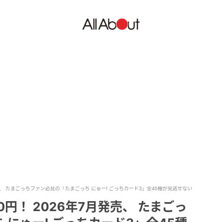
売、 たまごっちファン必見の「たまごっち にゅー! ごっちカード3」全45種が見逃せない
円！ 2026年7月発売、 たまごっ