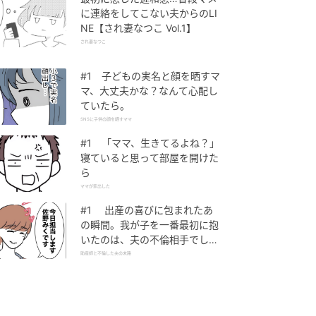
に連絡をしてこない夫からのLI
NE【され妻なつこ Vol.1】
され妻なつこ
#1 子どもの実名と顔を晒すマ
マ、大丈夫かな？なんて心配し
ていたら。
SNSに子供の顔を晒すママ
#1 「ママ、生きてるよね？」
寝ていると思って部屋を開けた
ら
ママが家出した
#1 出産の喜びに包まれたあ
の瞬間。我が子を一番最初に抱
いたのは、夫の不倫相手でし
た。
助産師と不倫した夫の末路