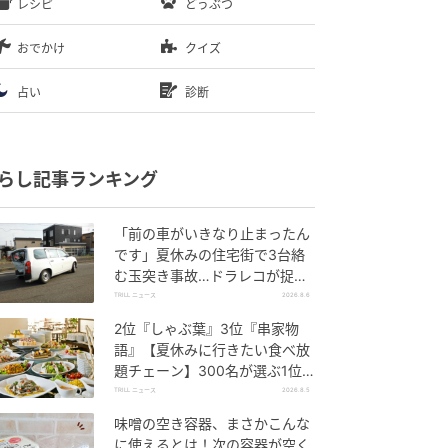
レシピ
どうぶつ
おでかけ
クイズ
占い
診断
らし記事ランキング
「前の車がいきなり止まったん
です」夏休みの住宅街で3台絡
む玉突き事故…ドラレコが捉え
ていた“急ブレーキの理由”
TRILL ニュース
2026.8.6
2位『しゃぶ葉』3位『串家物
語』【夏休みに行きたい食べ放
題チェーン】300名が選ぶ1位
に「満足度が高い」「大人まで
TRILL ニュース
2026.8.5
楽しめる」
味噌の空き容器、まさかこんな
に使えるとは！次の容器が空く