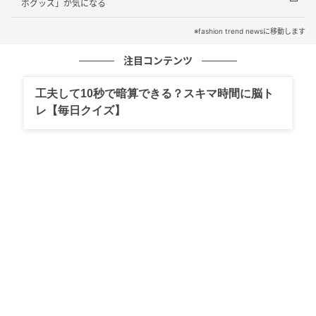
ボグッズ」が気になる
※fashion trend newsに移動します
注目コンテンツ
工夫して10秒で暗算できる？スキマ時間に脳ト
レ【毎日クイズ】
出典：Instagram
こちらは「ダブルシュークリーム 北海道純生クリー
ム」。シュー生地の中には、ホイップクリームとカス
タードクリームがたっぷり入っているにも関わらず、
価格は1個¥108（税込）という驚きの安さです。北海
道産純生クリームを100%使用したクリームは、
@mame48goさんいわく「軽すぎないしっかりミルク
感」とのこと。手頃な価格で贅沢な味わいを楽しめま