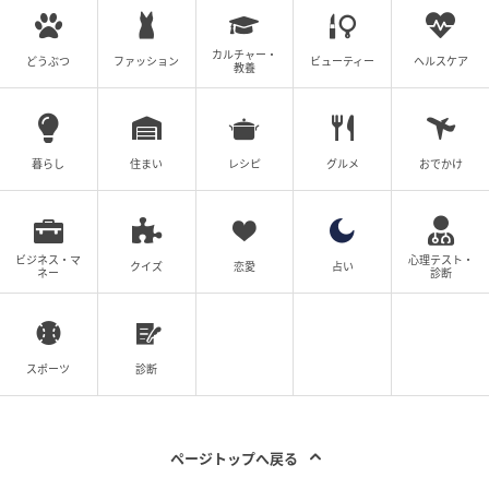
カルチャー・
どうぶつ
ファッション
ビューティー
ヘルスケア
教養
出典：Instagram
最後に紹介するのは、新商品「クレームドフロマージ
ュ」。クリームチーズをパン生地で包んだもので、ま
暮らし
住まい
レシピ
グルメ
おでかけ
るでチーズケーキを食べているようなコクが特徴のよ
う。価格は¥205（税込）と、200円をややオーバーし
ていますが、@mame48goさんが「気軽に食べられる
ビジネス・マ
心理テスト・
クイズ
恋愛
占い
ネー
診断
のに、どこか贅沢な気分にさせてくれる」と絶賛する
クオリティを楽しめます。
【シャトレーゼ】の「個包装スイーツ」は、和菓子も
スポーツ
診断
洋菓子も豊富に揃っているため、そのときの気分に合
わせて選べるのが魅力。200円以下でも十分満足でき
そうです。
ページトップへ戻る