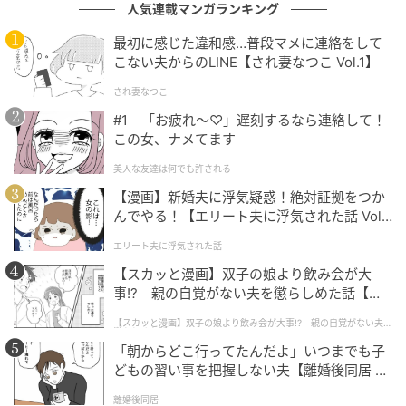
人気連載マンガランキング
す。
最初に感じた違和感…普段マメに連絡をして
こない夫からのLINE【され妻なつこ Vol.1】
この時期だけの季節限定品
され妻なつこ
#1 「お疲れ〜♡」遅刻するなら連絡して！
この女、ナメてます
美人な友達は何でも許される
【漫画】新婚夫に浮気疑惑！絶対証拠をつか
んでやる！【エリート夫に浮気された話 Vol.
1】
エリート夫に浮気された話
【スカッと漫画】双子の娘より飲み会が大
事!? 親の自覚がない夫を懲らしめた話【第1
話】
【スカッと漫画】双子の娘より飲み会が大事!? 親の自覚がない夫を
懲らしめた話
「朝からどこ行ってたんだよ」いつまでも子
どもの習い事を把握しない夫【離婚後同居 Vo
l.1】
離婚後同居