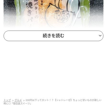
続きを読む
出典：Instagram
「発酵バターの窯焼きパイ」シリーズは、さつまい
も・かぼちゃ・あずきの3種類から選べて、1個
¥129（税込）。もともと「田舎パイ」という商品名で
販売されていた商品ですが、今回のリニューアルによ
って発酵バターの風味が際立つ仕上がりに変わってい
るよう。大人から子どもまで、年齢を問わず愛される
トップ
グルメ
200円以下ってホント！？【シャトレーゼ】ちょっと甘いものが欲しい
時に◎「個包装スイーツ」
人気商品です。