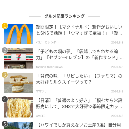
グルメ記事ランキング
期間限定！【マクドナルド】新作がおいしい
とSNSで話題！「ウマすぎて至福！」「期待
出典：Instagram
以上♡」
ベビーカレンダー
2026.8.8
季節限定で販売されている「手摘みよもぎの草餅」。3
「子どもの頃の夢」「袋越しでもわかる迫
月～5月が旬の草餅は、季節感を楽しみたいときにぴっ
力」【セブン-イレブン】の「新作サンド」に
ハマりそう！
たり。よもぎの緑が映えるもっちりとした生地と、自
fashion trend news
2026.8.8
家炊き粒あんのやさしい甘みに、ほっとひと息つきた
「背徳の味」「リピしたい」【ファミマ】の
くなる一品です。価格は1個¥140（税込）。
大好評ミルクスイーツって？
ママテナ
2026.8.8
【日清】「普通のより好き」「頼むから常設
200円以上だけど気になる！ 話題の新商品
販売にして」SNSで大好評♡季節限定カップ
ヌードルが発売中！
4MEEE
2026.8.8
【ハワイでしか買えないお土産3選】自分用