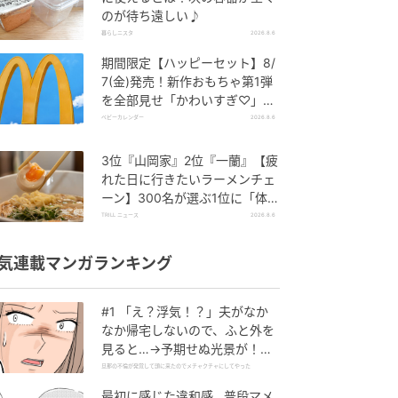
のが待ち遠しい♪
暮らしニスタ
2026.8.6
期間限定【ハッピーセット】8/
7(金)発売！新作おもちゃ第1弾
を全部見せ「かわいすぎ♡」
「絶対行く！」
ベビーカレンダー
2026.8.6
3位『山岡家』2位『一蘭』【疲
れた日に行きたいラーメンチェ
ーン】300名が選ぶ1位に「体
に染みわたる」「満足感と元気
TRILL ニュース
2026.8.6
をもらえる」
気連載マンガランキング
#1 「え？浮気！？」夫がなか
なか帰宅しないので、ふと外を
見ると…→予期せぬ光景が！｜
旦那の不倫が発覚して頭に来た
旦那の不倫が発覚して頭に来たのでメチャクチャにしてやった
のでメチャクチャにしてやった
最初に感じた違和感…普段マメ