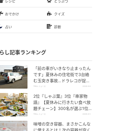
レシピ
どうぶつ
おでかけ
クイズ
占い
診断
らし記事ランキング
「前の車がいきなり止まったん
です」夏休みの住宅街で3台絡
む玉突き事故…ドラレコが捉え
ていた“急ブレーキの理由”
TRILL ニュース
2026.8.6
2位『しゃぶ葉』3位『串家物
語』【夏休みに行きたい食べ放
題チェーン】300名が選ぶ1位
に「満足度が高い」「大人まで
TRILL ニュース
2026.8.5
楽しめる」
味噌の空き容器、まさかこんな
に使えるとは！次の容器が空く