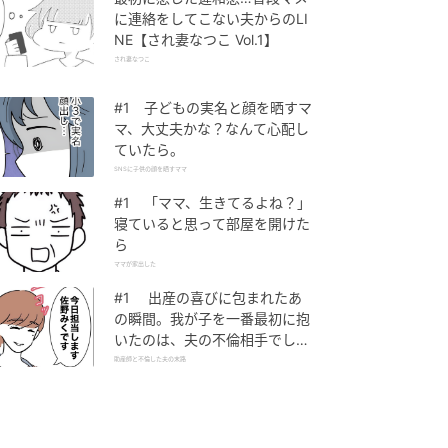
に連絡をしてこない夫からのLI
NE【され妻なつこ Vol.1】
され妻なつこ
#1 子どもの実名と顔を晒すマ
マ、大丈夫かな？なんて心配し
ていたら。
SNSに子供の顔を晒すママ
#1 「ママ、生きてるよね？」
寝ていると思って部屋を開けた
ら
ママが家出した
#1 出産の喜びに包まれたあ
の瞬間。我が子を一番最初に抱
いたのは、夫の不倫相手でし
た。
助産師と不倫した夫の末路