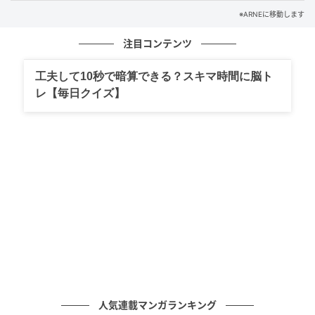
※ARNEに移動します
注目コンテンツ
工夫して10秒で暗算できる？スキマ時間に脳ト
レ【毎日クイズ】
画像：友安製作所
シックなトーンを基調としていて、グリーンの装飾が
たっぷり。
人気連載マンガランキング