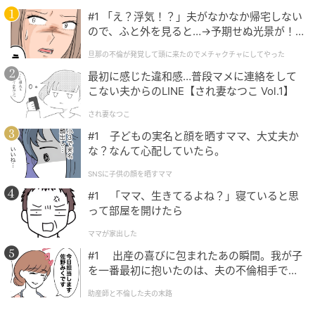
#1 「え？浮気！？」夫がなかなか帰宅しない
ので、ふと外を見ると…→予期せぬ光景が！
｜旦那の不倫が発覚して頭に来たのでメチャ
旦那の不倫が発覚して頭に来たのでメチャクチャにしてやった
クチャにしてやった
最初に感じた違和感…普段マメに連絡をして
こない夫からのLINE【され妻なつこ Vol.1】
画像：博多あや.
され妻なつこ
#1 子どもの実名と顔を晒すママ、大丈夫か
店内のドアから照明、飾られているフェイクグリー
な？なんて心配していたら。
ン、さらにはおしゃれな壁紙まで、ほとんどが自社製
SNSに子供の顔を晒すママ
品なのだそう！
#1 「ママ、生きてるよね？」寝ていると思
って部屋を開けたら
ママが家出した
#1 出産の喜びに包まれたあの瞬間。我が子
を一番最初に抱いたのは、夫の不倫相手でし
た。
助産師と不倫した夫の末路