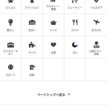
が膨らみます。
カルチャー・
どうぶつ
ファッション
ビューティー
ヘルスケア
教養
こちらでは定期的にDIYのワークショップも開催されて
いるそうですよ。
暮らし
住まい
レシピ
グルメ
おでかけ
時間帯に合わせて楽しめる豊富なメニュー！
ランチプレートを実食
ビジネス・マ
心理テスト・
リニューアル前はハンバーガーやサラダボウルがメイ
クイズ
恋愛
占い
ネー
診断
ンでしたが、リニューアルでイタリアンを軸とした本
格的なカジュアルダイニングへと大幅に進化！
スポーツ
診断
『アボカド＆ポーチドエッグ』（1,500円、下写真）
などの「有機サワードウのタルティーヌ」やサラダボ
ウルなどが楽しめるブランチ（10：00～15：00）、
ページトップへ戻る
ランチ（11：00～15：00）、カフェ（11：00～22：
00）、ディナー（17：00～22：00 ※日曜は21：00ま