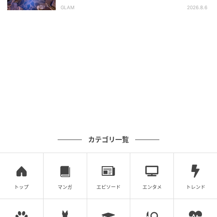
平氏ゆかりの宿 揚羽』で叶う秘境ステイ
GLAM
2026.8.6
カテゴリ一覧
画像：博多あや.
中央にある一枚板の大きなテーブルや、さまざまなデ
トップ
マンガ
エピソード
エンタメ
トレンド
ザインの脚と天板を組み合わせたテーブル席を見てい
るだけで『お家でこんな風にDIYしてみたい！』と想像