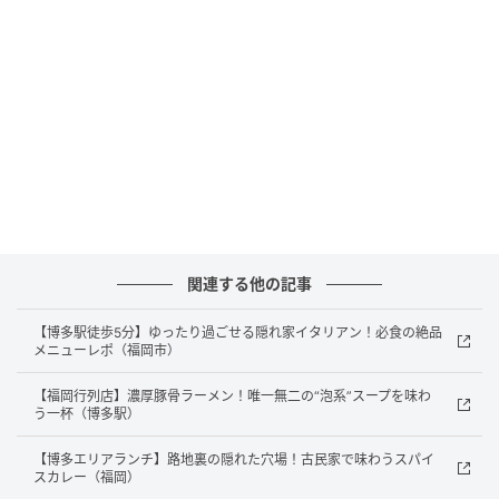
関連する他の記事
画像：友安製作所
【博多駅徒歩5分】ゆったり過ごせる隠れ家イタリアン！必食の絶品
メニューレポ（福岡市）
【福岡行列店】濃厚豚骨ラーメン！唯一無二の“泡系”スープを味わ
う一杯（博多駅）
【博多エリアランチ】路地裏の隠れた穴場！古民家で味わうスパイ
スカレー（福岡）