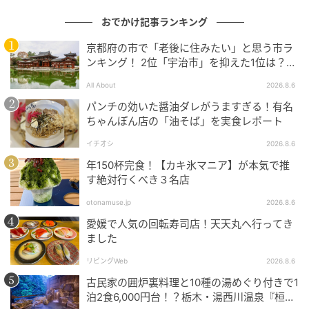
おでかけ記事ランキング
京都府の市で「老後に住みたい」と思う市ラ
ンキング！ 2位「宇治市」を抑えた1位は？
【2026年調査】
All About
2026.8.6
パンチの効いた醤油ダレがうますぎる！有名
画像：博多あや.
ちゃんぽん店の「油そば」を実食レポート
テーブルにあるQRコードを読み込めば、そのままオン
イチオシ
2026.8.6
ラインストアで購入できちゃうという便利さです。
年150杯完食！【カキ氷マニア】が本気で推
す絶対行くべき３名店
カフェでゆっくりくつろぎながら、インテリアの専門
otonamuse.jp
2026.8.6
知識を持つスタッフに相談することができるのもうれ
愛媛で人気の回転寿司店！天天丸へ行ってき
しいところ。
ました
リビングWeb
2026.8.6
海外から輸入した壁紙なども販売されており、個性豊
古民家の囲炉裏料理と10種の湯めぐり付きで1
かな柄を見ているだけでも楽しくなっちゃいました♪
泊2食6,000円台！？栃木・湯西川温泉『桓武