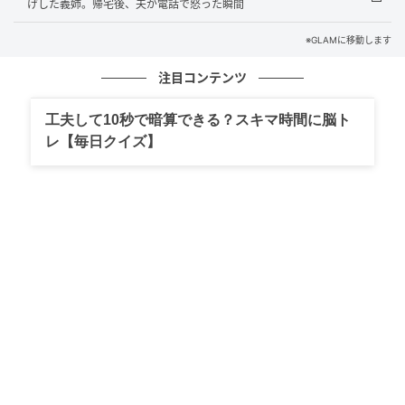
げした義姉。帰宅後、夫が電話で怒った瞬間
数か月、密かに会っていたこと。そして話題に上がっ
ていたのは、ほかでもない私のことでした。
※GLAMに移動します
注目コンテンツ
「奥さん、こう言ってたよ」
工夫して10秒で暗算できる？スキマ時間に脳ト
彼女が私から聞いた悩みを、そのまま夫に伝えていた
レ【毎日クイズ】
のです。相談相手のふりをして私の弱みを集め、夫に
流していた。
味方の顔をした人が、いちばん近くで裏切っていまし
た。
私は数日かけて、やりとりの写真と日付を静かに集め
ました。
手が震えても、消される前にと必死でした。
証拠をそろえて夫の前に置くと、彼は目を泳がせまし