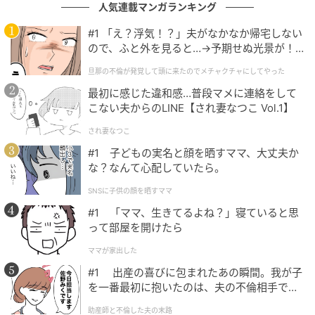
人気連載マンガランキング
た。
#1 「え？浮気！？」夫がなかなか帰宅しない
「本気になるつもりはなかったんだ」
ので、ふと外を見ると…→予期せぬ光景が！
｜旦那の不倫が発覚して頭に来たのでメチャ
旦那の不倫が発覚して頭に来たのでメチャクチャにしてやった
言い訳を口にした夫の声は、だんだん小さくなってい
クチャにしてやった
最初に感じた違和感…普段マメに連絡をして
きました。親友に問いただすと、彼女もまた「こんな
こない夫からのLINE【され妻なつこ Vol.1】
ことになるとは思わなかった」と繰り返すばかり。二
人とも、自分を守る言葉しか持っていませんでした。
され妻なつこ
#1 子どもの実名と顔を晒すママ、大丈夫か
「もう、いい」
な？なんて心配していたら。
SNSに子供の顔を晒すママ
私はそれだけ言って席を立ちました。引き止める声
#1 「ママ、生きてるよね？」寝ていると思
は、追ってきませんでした。
って部屋を開けたら
その足で弁護士に相談し、離婚を決めました。親友と
ママが家出した
も、それきり連絡を絶ちました。
#1 出産の喜びに包まれたあの瞬間。我が子
を一番最初に抱いたのは、夫の不倫相手でし
裏切り続ける二人と同じ場所に立っていたことのほう
た。
助産師と不倫した夫の末路