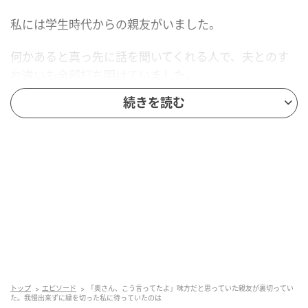
私には学生時代からの親友がいました。
何かあると真っ先に話を聞いてくれる人で、夫とのす
れ違いも全部打ち明けていました。
続きを読む
「いつでも味方だよ」
そう言って手を握ってくれる彼女がいたから、私はな
んとか保てていたのだと思います。
家計のこと、夫の冷たさ、寝室を分けた話まで、隠さ
ず相談していました。
彼女はいつも親身でした。だから、夫が最近どこか嬉
しそうなのも、私の知らない相手ができたのだろう
と、漠然と疑い始めていました。
トップ
エピソード
「奥さん、こう言ってたよ」味方だと思っていた親友が裏切ってい
た。我慢出来ずに縁を切った私に待っていたのは