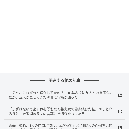
誰かに話せるだけで救われる、そう思って彼女に何度
も電話をかけていました。
「あなたが悩むのも、当たり前だよ」
彼女はいつもそう寄り添ってくれました。今振り返れ
ば、その言葉のひとつひとつが、私の心の内を引き出
すための問いかけだったのかもしれません。
そんなある晩、夫のスマホの通知に表示された名前を
見て、私は凍りつきました。
関連する他の記事
通知に出た名前
「えっ、これずっと保存してたの？」10年ぶりに友人との食事会。
だが、友人が見せてきた写真に背筋が凍った
そこにあったのは、親友の名前でした。
「ふざけないでよ」休む間もなく義実家で働き続けた私。やっと座
ろうとした瞬間の義父の言葉に見切りをつけた日
画面を覗くと、二人のやりとりが並んでいました。
義母「娘ね、1人の時間が欲しいんだって」と子供2人の面倒を丸投