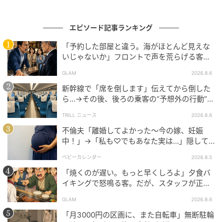
が、今思えば怖かったんです。
手元に残ったのは静かな部屋と、誰にも気を遣わなく
エピソード記事ランキング
ていい夜でした。
「予約した部屋と違う。海がほとんど見えな
いじゃないか」フロントで声を荒らげる客。
あの通知が光らなければ、私はずっと味方のふりに守
だが、支配人が予約記録を示した結果
GLAM
2026.8.6
られていると信じていたでしょう。離れてみて、よう
新幹線で「席を倒します」伝えてから倒した
やく息がしやすくなりました。
ら…→その後、後ろの乗客の“予想外の行動”に
「不快ですぐに立ち去りました」
※GLAMが独自に実施したアンケートで集めた、30
TRILL ニュース
2026.8.6
代・女性読者様の体験談をもとに記事化しています
不倫夫「離婚してよかった〜今の嫁、妊娠
中！」→「私も♡でもあなた実は…」隠して
※本コンテンツ内の画像は、生成AIを利用して作成し
いた事実を暴露した結果
ベビーカレンダー
2026.8.5
ています。
「焼くのが遅い。もっと早くしろよ」夕食バ
イキングで怒鳴る客。だが、スタッフが正論
元記事で読む
を並べた結果
GLAM
2026.8.6
次の記事
「月3000円の区画に、また自転車」無断駐輪