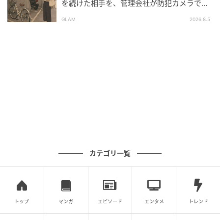
を続けた相手を、管理会社が防犯カメラで特
「開けて！いるんでしょ？」在宅勤務中にイ
定した朝
ンターホンを連打する義母。ドアを開けた時
GLAM
2026.8.5
の義母の一言に絶句
の記事をもっとみる
カテゴリ一覧
トップ
マンガ
エピソード
エンタメ
トレンド