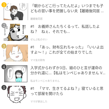
「朝からどこ行ってたんだよ」いつまでも子
どもの習い事を把握しない夫【離婚後同居 Vo
l.1】
離婚後同居
#1 お義姉さんたちくるって、私話したよ
アン・ハサウェイ（Anne Hathaway） Aeon / Getty Images
ね？ ねぇ、それでも…
アンといえば今年の春、『プラダを着た悪魔2』のプロ
ぜんぶ私のせい
モーションのため世界中を飛び回っていたことが記憶
#1 「あっ、財布忘れちゃった」「いいよ出
に新しい。おしゃれな映画にふさわしく、華やかなド
すよ〜！」これが全ての始まりでした
レス姿でレッドカーペットに登場していたが、妊娠に
ママ友の財布
気がついたマスコミはほぼ皆無。関係者によると他の
入学式からわずか3日、娘のひと言が運命の
キャストやスタッフたちも知らなかったとか。
分かれ道に…【私はモンペじゃありません Vo
l.1】
私はモンペじゃありません
#1 「ママ、生きてるよね？」寝ていると思
って部屋を開けたら
ママが家出した