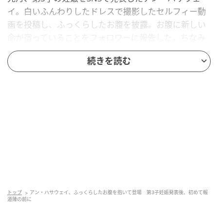
イ。白いふんわりしたドレスで撮影したセルフィー動
画を投稿し、ふっくらしたお腹を披露。お腹に新しい
命が宿っていることをフォロワーに報告した。ちなみ
にBGMに使われていたのはバーバラ・ルイスの
続きを読む
「Baby, I'm Yours」。アンは「ベイビー、私はあなた
のものよ（Baby, I'm Yours）」とキスマークを添えて
コメントを書き添えていた。
このニュースを発表したとき、彼女は南フランスのサ
ントロペ島でバカンス中だった。夫のアダム・シュル
マン、10歳と6歳の息子も一緒だった。ビーチでパパ
ラッチに写真を撮られ妊娠がわかってしまったことか
ら、報道されるよりも前に自分から発表したという説
も浮上している。
トップ
アン・ハサウェイ、ふっくらしたお腹を抱いて登場 第3子妊娠発表後、初めて報
道陣の前に