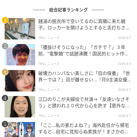
総合記事ランキング
銭湯の脱衣所で空いてるのに真隣に来た親
子。ロッカーを開けようとすると舌打ちさ
れ…→直後、娘の放った“純粋な一言”に「心の
TRILL ニュース
2026.8.7
中で拍手」
「腰抜けそうになった」「ガチで？」３年
前、“電撃婚”で話題沸騰！国民的ヒット作
『逃げ恥』で異彩放った【国宝級イケメン】
TRILL ニュース
2026.8.6
破壊力ハンパない美しさに「目の保養」「世
界一では？」目が離せない…『月9主演女優
（34歳）』“極上”美ショットがすごい
TRILL ニュース
2026.8.7
江口のりこが夫婦役で共演→「友達いなさそ
う」と誘われ２０代から心を許す【意外な親
友芸人】とは？
TRILL ニュース
2026.8.7
「ここ…私の家だよね？」海外赴任から帰宅
すると…自宅に見知らぬ家族が！まさかの真