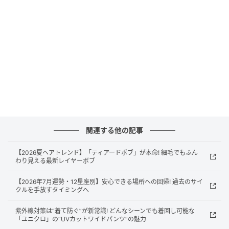
DEUXMOI EXCLUSIVE 📸…Anne Hathaway in
Saint-Tropez 📸
@backgrid_usa
pic.twitter.com/yIz2Lhe6Km
— deuxmoi (@deuxmoiworld)
June 19, 2026
その彼女がバカンスを終え、仕事に復帰したよう。出
演した映画『オデュッセイア』のプロモーションのた
め移動しているところをカメラがキャッチした。これ
関連する他の記事
まで妊娠を隠していたアンだったが、もう解禁。ふっ
【2026夏ヘアトレンド】「ティアードボブ」が本命! 細毛でもふん
くらしたお腹を抱くような仕草を見せるシーンもあっ
わり見える最新レイヤーボブ
たそう。
【2026年7月運勢・12星座別】安心できる場所への回帰! 過去のサイ
クルを手放すタイミングへ
紫外線対策は“着て防ぐ”が新常識! どんなシーンでも着回し可能な
「ユニクロ」の“UVカットワイドパンツ”の魅力