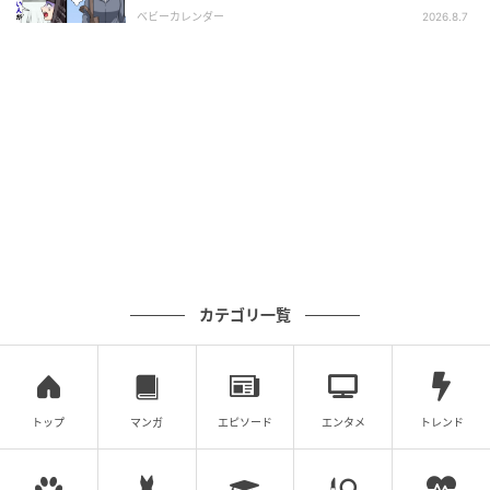
相とは！？
ベビーカレンダー
2026.8.7
アン・ハサウェイ（Anne Hathaway） Aeon / Getty Images
ある情報筋は「アンはお腹にベビーがいることを誰に
も知らせず、グローバルなプロモーションツアーを全
日程こなしていた。仕事への取り組みぶりは信じられ
ないほど素晴らしい」と雑誌『ピープル』に話してい
た。
カテゴリ一覧
トップ
マンガ
エピソード
エンタメ
トレンド