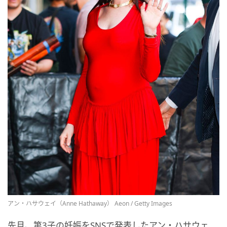
アン・ハサウェイ（Anne Hathaway） Aeon / Getty Images
先月、第3子の妊娠をSNSで発表したアン・ハサウェ