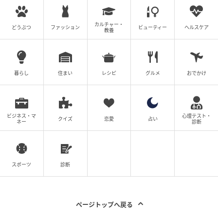
複雑な思いを胸に巡らせながら、かずおの帰りをずっ
と待つさちこ。かずおはちゃんと帰ってくるのでしょ
カルチャー・
どうぶつ
ファッション
ビューティー
ヘルスケア
教養
うか。
(神谷もち)
暮らし
住まい
レシピ
グルメ
おでかけ
元記事で読む
ビジネス・マ
心理テスト・
クイズ
恋愛
占い
ネー
診断
「最近夫が変なんです…」義母に相談すると、意
外な反応が？【妊娠したら夫が行方不明になった
話 Vol.11】
次の話を読む
前の話
スポーツ
診断
第11話
ページトップへ戻る
妊娠したら夫が行方不明になった話