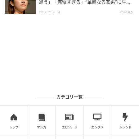
違う」「完璧すぎる」“華麗なる家系”に生ま
れた【規格外の逸材】
TRILL ニュース
2026.8.5
カテゴリ一覧
ウーマンエキサイト
この不安な気持ちを誰かに聞いて欲しい。でも義母に
トップ
マンガ
エピソード
エンタメ
トレンド
心配をかけるわけにもいかないし…。