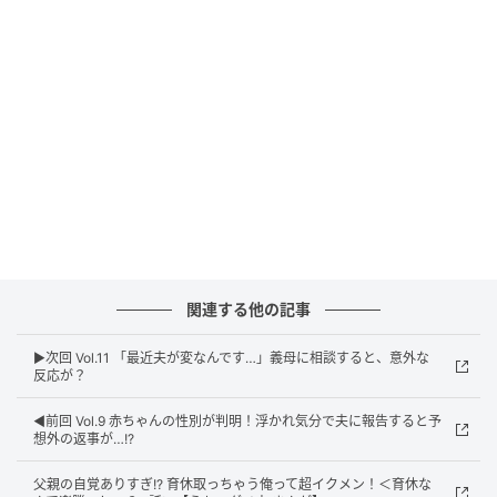
関連する他の記事
ウーマンエキサイト
▶︎次回 Vol.11 「最近夫が変なんです…」義母に相談すると、意外な
反応が？
◀︎前回 Vol.9 赤ちゃんの性別が判明！浮かれ気分で夫に報告すると予
想外の返事が…!?
父親の自覚ありすぎ!? 育休取っちゃう俺って超イクメン！＜育休な