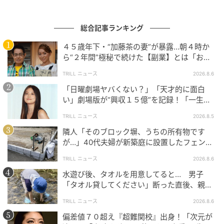
総合記事ランキング
ウーマンエキサイト
４５歳年下・“加藤茶の妻”が暴露…朝４時か
ら“２年間”極秘で続けた【副業】とは「お金
を稼ぐのって大変」
TRILL ニュース
2026.8.6
「日曜劇場ヤバくない？」「天才的に面白
い」劇場版が“興収１５億”を記録！「一生言
い続ける」放送後も続く“切望の声”
TRILL ニュース
2026.8.5
隣人「そのブロック塀、うちの所有物です
が…」40代夫婦が新築庭に設置したフェン
ス、直後に迫られた"顛末"
TRILL ニュース
2026.8.6
水遊び後、タオルを用意してると… 男子
「タオル貸してください」断った直後、親が
大声で放った一言に絶句
TRILL ニュース
2026.8.6
偏差値７０超え『超難関校』出身！「次元が
ウーマンエキサイト