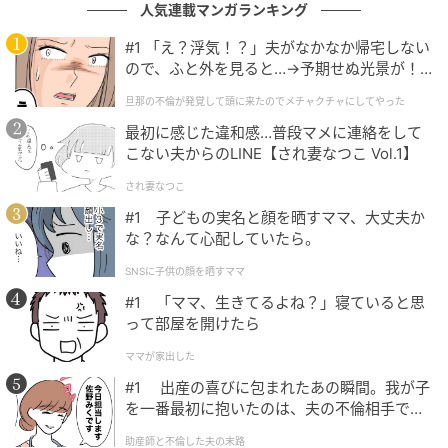
人気連載マンガランキング
#1 「え？浮気！？」夫がなかなか帰宅しない
ので、ふと外を見ると…→予期せぬ光景が！
｜旦那の不倫が発覚して頭に来たのでメチャ
旦那の不倫が発覚して頭に来たのでメチャクチャにしてやった
クチャにしてやった
最初に感じた違和感…普段マメに連絡をして
こない夫からのLINE【され妻なつこ Vol.1】
ウーマンエキサイト
され妻なつこ
#1 子どもの実名と顔を晒すママ、大丈夫か
な？なんて心配していたら。
SNSに子供の顔を晒すママ
#1 「ママ、生きてるよね？」寝ていると思
って部屋を開けたら
ママが家出した
#1 出産の喜びに包まれたあの瞬間。我が子
を一番最初に抱いたのは、夫の不倫相手でし
た。
助産師と不倫した夫の末路