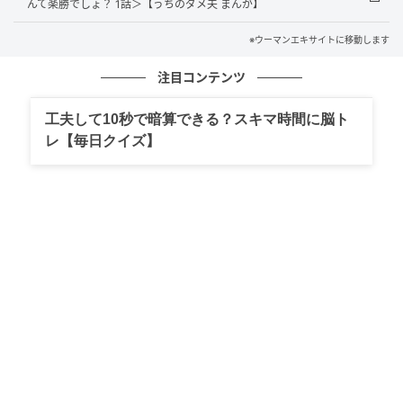
んて楽勝でしょ？ 1話＞【うちのダメ夫 まんが】
※ウーマンエキサイトに移動します
注目コンテンツ
工夫して10秒で暗算できる？スキマ時間に脳ト
レ【毎日クイズ】
ウーマンエキサイト
■夫ときちんと話し合いたい…！