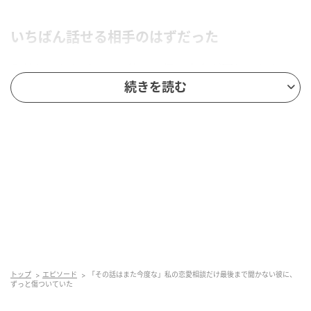
いちばん話せる相手のはずだった
入社してからずっと、彼とは帰る方向が同じでした。
仕事の愚痴も将来の不安も、彼に話すと不思議と軽く
続きを読む
なります。いつからか、彼はただの同期とは違う存在
になっていました。だからこそ、ほかに気になる人が
できて迷ったときも、真っ先に打ち明けたのは彼でし
た。
「最近ちょっと、相談したいことがあって」
そう切り出した私に、彼は「その話はまた今度な」と
だけ返します。続けて「それより、来週の資料もう見
た？」と、話はあっさり仕事へ移っていきました。
トップ
エピソード
「その話はまた今度な」私の恋愛相談だけ最後まで聞かない彼に、
ずっと傷ついていた
私のときだけ、話が終わる