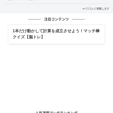
た。聞いてもらえないとわかっていて口にするのは、
※ハウコレに移動します
もう疲れてしまったからです。そうしてから、ひとつ気
づいたことがあります。私の話を切り上げたあと、彼
注目コンテンツ
は決まって缶コーヒーを買い、一本を渡してきまし
1本だけ動かして計算を成立させよう！マッチ棒
た。私が話すのをやめると、あのあたたかい缶も、い
クイズ【脳トレ】
つのまにか渡されなくなっていたのです。
そして...
彼が私の話だけを聞かなかった理由は、今もはっきり
とはわかりません。ただ、あの半ば強引な缶コーヒー
の渡し方を思い出すたびに、そっけなさとは少し違う
何かがあった気がして、立ち止まってしまうのです。
私が彼に聞いてほしかったのも、たぶん相談の答えで
はなかったのだと、今なら少しわかります。
（20代女性・会社員）
人気連載マンガランキング