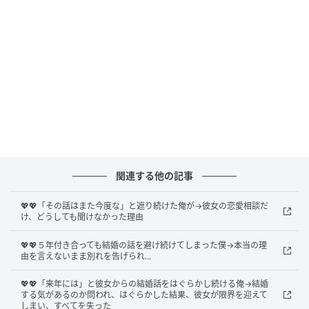
彼は、ほかの同期の恋の相談にはとことん付き合う人
です。後輩の失恋にも、何度もうなずいて耳を傾けて
いました。それなのに、私の恋の話になると、決まっ
て途中で切り上げてしまいます。何度目かのとき、思
いきって聞いてみました。
「ほかの子の相談には乗るのに、どうして私のときだ
け？」
関連する他の記事
彼は少し黙ってから、「……それは、俺には無理なんだ
よ」と答えました。理由はわからないまま、置いてい
💖💖「その話はまた今度な」と遮り続けた俺が→彼女の恋愛相談だ
け、どうしても聞けなかった理由
かれた気持ちだけが残ります。
💖💖５年付き合っても結婚の話を避け続けてしまった僕→本当の理
由を言えないまま別れを告げられ...
距離を置こうと決めた
💖💖「来年には」と彼女からの結婚話をはぐらかし続ける俺→結婚
する気があるのか問われ、はぐらかした結果、彼女が限界を迎えて
それからは、彼に恋愛相談を持ちかけるのをやめまし
しまい、すべてを失った