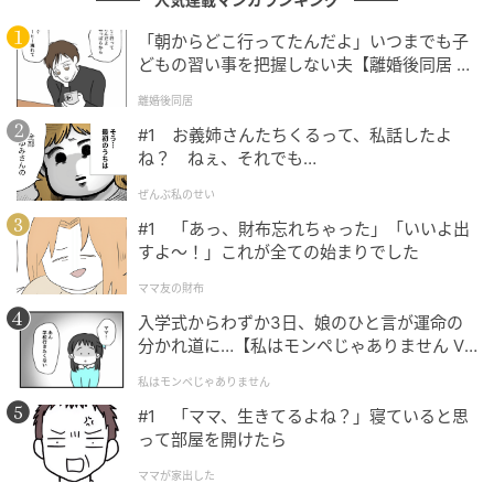
「朝からどこ行ってたんだよ」いつまでも子
本人記事は、ハウコレ読者への独自アンケートに寄せ
どもの習い事を把握しない夫【離婚後同居 Vo
られた実体験をもとに制作していますが、個人が特定
l.1】
離婚後同居
されないよう、一部設定を変更しています。
#1 お義姉さんたちくるって、私話したよ
ね？ ねぇ、それでも…
（ハウコレ編集部）
ぜんぶ私のせい
元記事で読む
#1 「あっ、財布忘れちゃった」「いいよ出
すよ〜！」これが全ての始まりでした
次の記事
ママ友の財布
片づけ中に恋人の止まった腕時計を見つけた
入学式からわずか3日、娘のひと言が運命の
僕→料理と一緒に伝票まで撮ってしまった
分かれ道に…【私はモンペじゃありません Vo
l.1】
私はモンペじゃありません
の記事をもっとみる
#1 「ママ、生きてるよね？」寝ていると思
って部屋を開けたら
ママが家出した