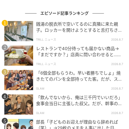
エピソード記事ランキング
銭湯の脱衣所で空いてるのに真隣に来た親
子。ロッカーを開けようとすると舌打ちさ
れ…→直後、娘の放った“純粋な一言”に「心の
TRILL ニュース
2026.8.7
中で拍手」
レストランで40分待っても届かない商品→
「まだですか？」店員に問い合わせると…そ
の後、“理不尽な対応”に「二度と行っていま
TRILL ニュース
2026.8.7
せん」
「6個全部もらうわ。早い者勝ちでしょ」焼
きたてのパンを全部持ってた客。だが、スタ
ッフの一言で状況が一変
GLAM
2026.8.7
「飲んでないから、俺は三千円でいいだろ」
食事会当日に主張した叔父。だが、幹事のい
とこが告げた一言とは
GLAM
2026.8.7
部長「子どものお迎えが理由なら辞めれば
（笑）」→29枚のメモを人事に出した日、部