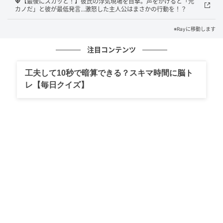
💖【最後にスカッと！】彼氏の浮気現場を目撃。声をかけると「元
カノだ」と彼が最低発言...激怒した主人公はまさかの行動を！？
※Rayに移動します
注目コンテンツ
工夫して10秒で暗算できる？スキマ時間に脳ト
レ【毎日クイズ】
Ray(レイ)