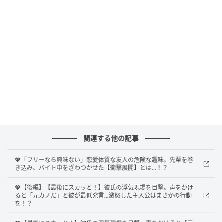
Ray(レイ)
友人からは「やりすぎでは？」と心配されていました
が、それが愛情だと信じて疑いませんでした。
偶然見てしまった疑惑の瞬間
そんなある日、買い物中に思いがけない光景を目にし
関連する他の記事
ます。
彼氏が見知らぬ女性と、親しげに並んで歩いて
いた
のです。
💖「フリーなら興味ない」恋愛体質な友人の危険な趣味。先輩を巻
き込み、バイト中をざわつかせた【衝撃展開】とは...！？
💖【後編】【最後にスカッと！】彼氏の浮気現場を目撃。声をかけ
ると「元カノだ」と彼が最低発言...激怒した主人公はまさかの行動
を！？