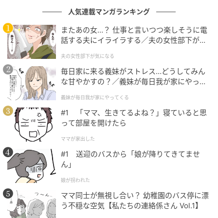
距離も近く、とても楽しそうな様子に、胸がざわつき
人気連載マンガランキング
ました。「もしかして浮気…？」という疑いが一気に
膨らみます。
またあの女…？ 仕事と言いつつ楽しそうに電
話する夫にイライラする／夫の女性部下が気
見過ごすことができず、
私は2人の後を追い、真実を確
になる（1）【夫婦の危機 まんが】
夫の女性部下が気になる
かめることに
しました。
毎日家に来る義妹がストレス…どうしてみん
な甘やかすの？／義妹が毎日我が家にやって
くる（1）【義父母がシンドイんです！ まん
まさかの一言で修羅場に...！
義妹が毎日我が家にやってくる
が】
#1 「ママ、生きてるよね？」寝ていると思
意を決して彼に声をかけると、場の空気は一変。隣の
って部屋を開けたら
女性も状況を理解できず戸惑っていました。
ママが家出した
#1 送迎のバスから「娘が降りてきてませ
ん」
娘が拐われた
ママ同士が無視し合い？ 幼稚園のバス停に漂
う不穏な空気【私たちの連絡係さん Vol.1】