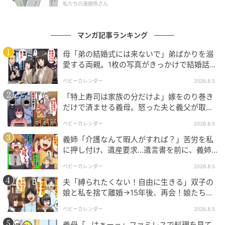
私たちの連絡係さん
マンガ記事ランキング
母「弟の結婚式には来ないで」弟ばかりを溺
愛する両親。1枚の写真がきっかけで結婚話が
なくなったワケ
ベビーカレンダー
2026.8.5
「特上寿司は家族の分だけよ」嫁をのり巻き
だけで済ませる義母。怒った夫と義父が取っ
た行動とは
ベビーカレンダー
2026.8.5
義姉「介護なんて暇人がすれば？」苦労を私
に押し付け、遺産要求…遺言書を前に、義姉
が顔面蒼白のワケ
ベビーカレンダー
2026.8.5
Ray(レイ)
夫「縛られたくない！自由に生きる」双子の
すると彼は、信じられない一言を口にします。なんと
娘と私を捨て離婚→15年後、再会！娘たち
「あんた誰？」論破された元夫は
私のことを
「しつこく付きまとう元カノ」
だと言い放
ベビーカレンダー
2026.8.5
ったのです。
義母「…はぁーっ」ファミレスで料理を見て