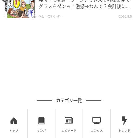
グラスをダンッ！激怒→なんで？会計後に知
った暗黙のルール
怒りの反撃と結末にスッキリ...！
ベビーカレンダー
2026.8.5
あまりの発言に、悲しみは一気に怒りへ。私はその場
で、
交際中である事実や彼の本性をすべて暴露
しまし
た。
さらに「元カノなら返して」と、
これまでプレゼント
した物を回収
。彼はその場で大恥をかくことになりま
した。
最終的に彼は2人の彼女から見放され、私は彼との関係
カテゴリ一覧
をきっぱり断ち切ることができました。
トップ
マンガ
エピソード
エンタメ
トレンド